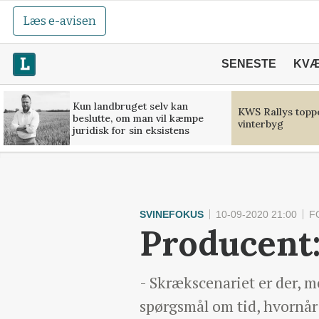
Læs e-avisen
SENESTE
KV
Kun landbruget selv kan
KWS Rallys toppe
beslutte, om man vil kæmpe
vinterbyg
juridisk for sin eksistens
SVINEFOKUS
10-09-2020 21:00
F
Producent:
- Skrækscenariet er der, me
spørgsmål om tid, hvornår