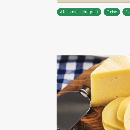
Afrikansk svinepest
Grise
Sv