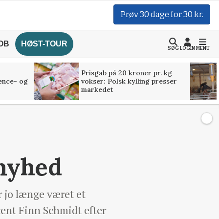
Prøv 30 dage for 30 kr.
OB
HØST-TOUR
SØG
LOGIN
MENU
Prisgab på 20 kroner pr. kg
ence- og
vokser: Polsk kylling presser
markedet
 nyhed
r jo længe været et
cent Finn Schmidt efter