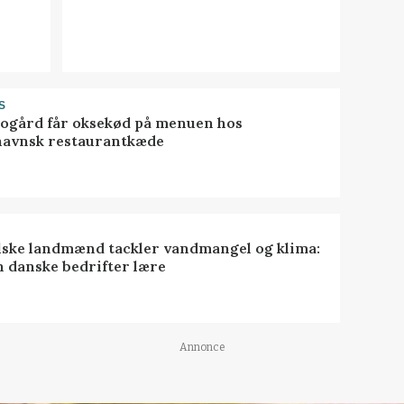
S
gård får oksekød på menuen hos
avnsk restaurantkæde
lske landmænd tackler vandmangel og klima:
n danske bedrifter lære
Annonce