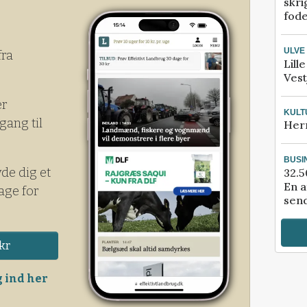
skri
fod
ULVE
fra
Lill
Vest
er
KULT
gang til
Her
BUSI
yde dig et
32.5
En a
age for
send
kr
 ind her