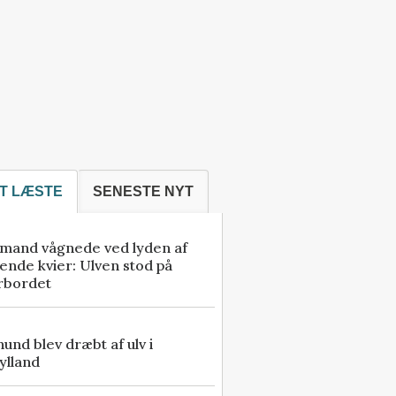
T LÆSTE
SENESTE NYT
mand vågnede ved lyden af
ende kvier: Ulven stod på
rbordet
 hund blev dræbt af ulv i
ylland