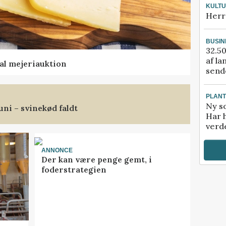
KULT
Herr
BUSIN
32.50
af la
al mejeriauktion
sende
PLAN
Ny so
uni – svinekød faldt
Har 
verde
ANNONCE
Der kan være penge gemt, i
foderstrategien