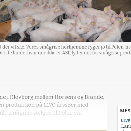
 der vil ske. Vores smågrise herhjemme ryger jo til Polen, hvo
 i de lande, hvor der ikke er ASF, lyder det fra smågrisepro
ende i Klovborg mellem Horsens og Brande,
en produktion på 1.170 årssøer med
MES
alle smågrise sælges til Polen via
ULVE
Lan