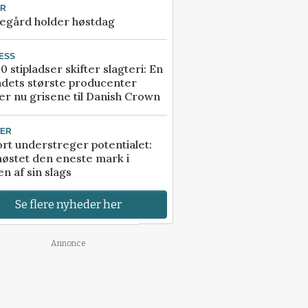
UR
egård holder høstdag
ESS
0 stipladser skifter slagteri: En
ndets største producenter
r nu grisene til Danish Crown
TER
rt understreger potentialet:
høstet den eneste mark i
n af sin slags
Se flere nyheder her
Annonce