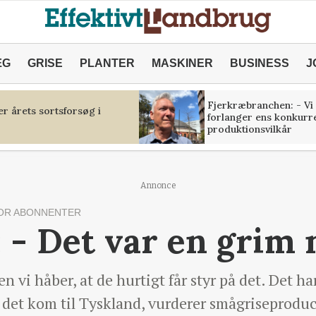
ÆG
GRISE
PLANTER
MASKINER
BUSINESS
J
Fjerkræbranchen: - Vi
r årets sortsforsøg i
forlanger ens konkurr
produktionsvilkår
Annonce
OR ABONNENTER
 - Det var en grim
n vi håber, at de hurtigt får styr på det. Det ha
 det kom til Tyskland, vurderer smågriseprodu