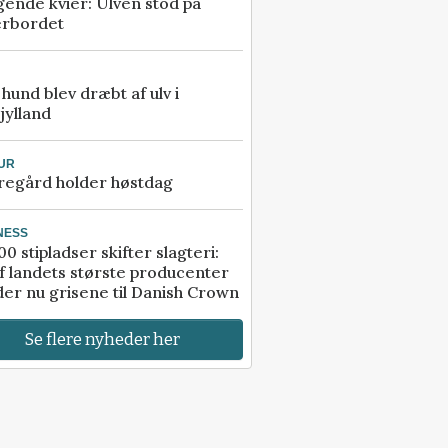
gende kvier: Ulven stod på
erbordet
e hund blev dræbt af ulv i
jylland
UR
regård holder høstdag
NESS
00 stipladser skifter slagteri:
f landets største producenter
er nu grisene til Danish Crown
Se flere nyheder her