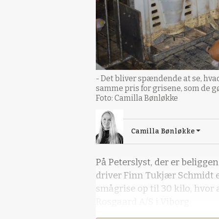
- Det bliver spændende at se, hvad
samme pris for grisene, som de gør
Foto: Camilla Bønløkke
Camilla Bønløkke
På Peterslyst, der er beligg
driver Finn Tukjær Schmidt 
smågrise op til 30 kilo, hvor 
Rosgaard A/S i Viborg.