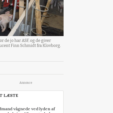
r de jo har ASF, og de giver
ducent Finn Schmidt fra Klovborg.
Annonce
T LÆSTE
dmand vågnede ved lyden af