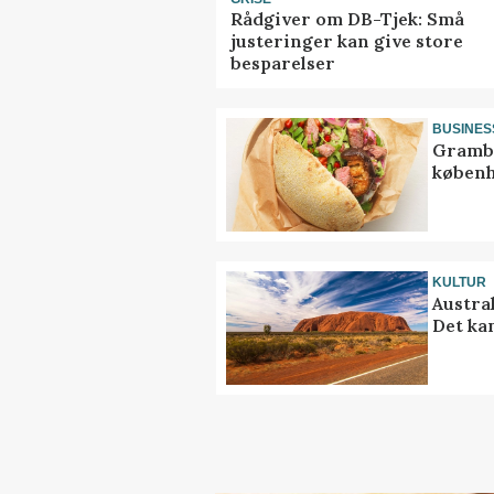
Rådgiver om DB-Tjek: Små
justeringer kan give store
besparelser
BUSINES
Grambo
københ
KULTUR
Austra
Det ka