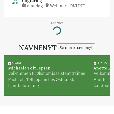
bogføring
AUG
mandag
Webinar - ONLINE
Annonce
Loading...
NAVNENYT
Se mere navnenyt
3. AUG.
3. AUG.
Michaela Toft Jepsen
Anette Pl
Velkommen til økonomiassistent trainee
Velkommen 
Michaela Toft Jepsen hos Østdansk
Anette Pl
Landboforening
Landbofor