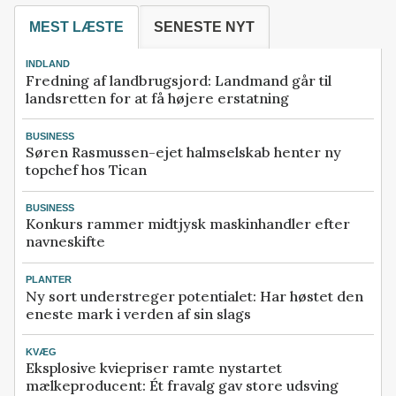
MEST LÆSTE
SENESTE NYT
INDLAND
Fredning af landbrugsjord: Landmand går til
landsretten for at få højere erstatning
BUSINESS
Søren Rasmussen-ejet halmselskab henter ny
topchef hos Tican
BUSINESS
Konkurs rammer midtjysk maskinhandler efter
navneskifte
PLANTER
Ny sort understreger potentialet: Har høstet den
eneste mark i verden af sin slags
KVÆG
Eksplosive kviepriser ramte nystartet
mælkeproducent: Ét fravalg gav store udsving