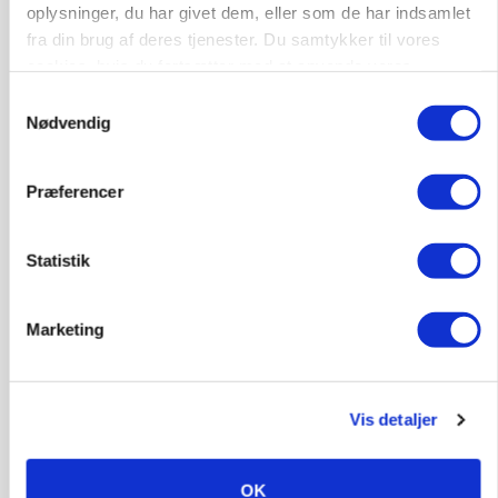
oplysninger, du har givet dem, eller som de har indsamlet
Annonce
fra din brug af deres tjenester. Du samtykker til vores
cookies, hvis du fortsætter med at anvende vores
KULTUR
Studietur til kænguruens hjemland
hjemmeside.
Samtykkevalg
Nødvendig
Annonce
Loading...
Præferencer
Statistik
Marketing
Vis detaljer
MARKED
OK