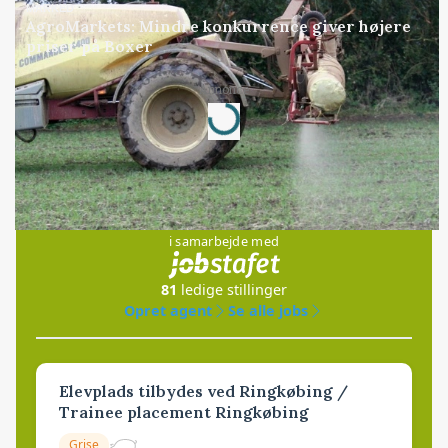
MARKED
AgroMarkets: Mindre konkurrence giver højere
priser på Boxer
Annonce
Loading...
Jobs
i samarbejde med
81
ledige stillinger
Opret agent
Se alle jobs
Elevplads tilbydes ved Ringkøbing /
Trainee placement Ringkøbing
Grise