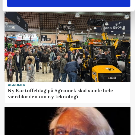
USA: Oksekød steg i værdi i juni – svinekød faldt
AGROMEK
Ny Kartoffeldag på Agromek skal samle hele
værdikæden om ny teknologi