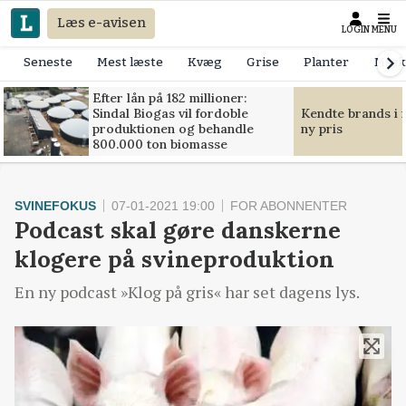
Læs e-avisen
LOGIN
MENU
Seneste
Mest læste
Kvæg
Grise
Planter
Mask
Efter lån på 182 millioner:
Sindal Biogas vil fordoble
Kendte brands i f
produktionen og behandle
ny pris
800.000 ton biomasse
SVINEFOKUS
07-01-2021 19:00
FOR ABONNENTER
Podcast skal gøre danskerne
klogere på svineproduktion
En ny podcast »Klog på gris« har set dagens lys.