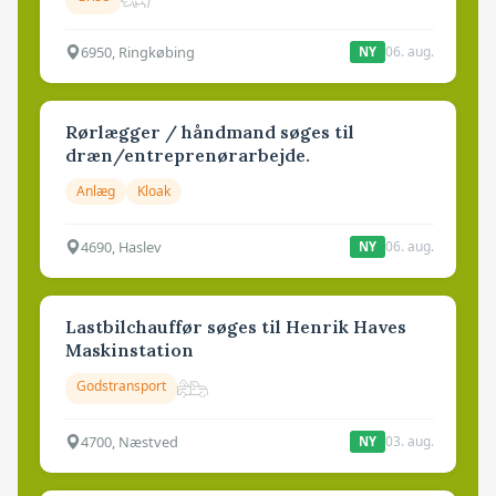
6950, Ringkøbing
06. aug.
NY
Rørlægger / håndmand søges til
dræn/entreprenørarbejde.
Anlæg
Kloak
4690, Haslev
06. aug.
NY
Lastbilchauffør søges til Henrik Haves
Maskinstation
Godstransport
4700, Næstved
03. aug.
NY