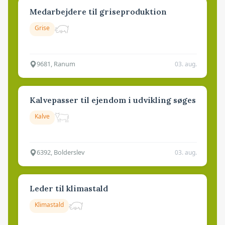
Medarbejdere til griseproduktion
Grise
9681, Ranum
03. aug.
Kalvepasser til ejendom i udvikling søges
Kalve
6392, Bolderslev
03. aug.
Leder til klimastald
Klimastald