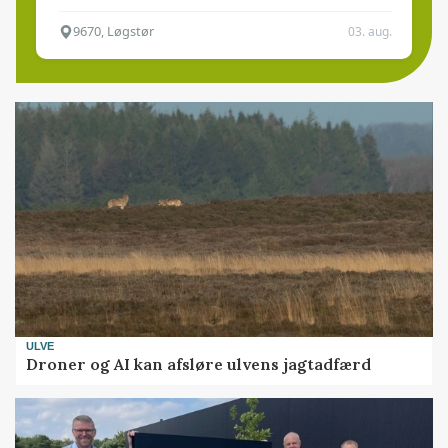
9670, Løgstør
03. aug.
ULVE
Droner og AI kan afsløre ulvens jagtadfærd