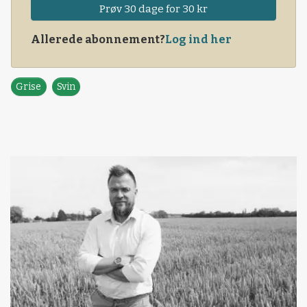
Prøv 30 dage for 30 kr
Allerede abonnement?
Log ind her
Grise
Svin