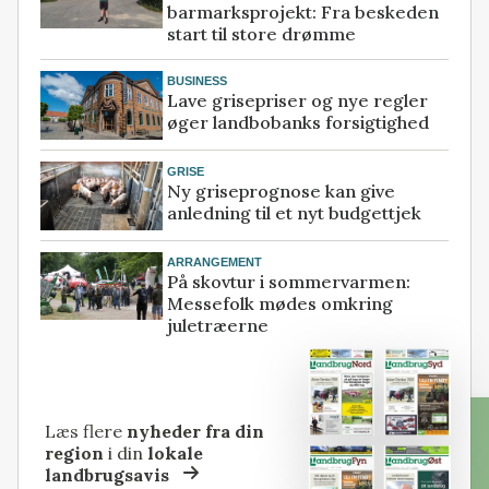
barmarksprojekt: Fra beskeden
start til store drømme
BUSINESS
Lave grisepriser og nye regler
øger landbobanks forsigtighed
GRISE
Ny griseprognose kan give
anledning til et nyt budgettjek
ARRANGEMENT
På skovtur i sommervarmen:
Messefolk mødes omkring
juletræerne
Læs flere
nyheder fra din
region
i din
lokale
landbrugsavis