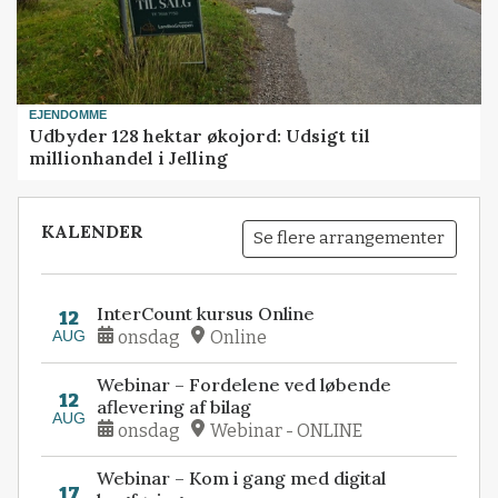
EJENDOMME
Udbyder 128 hektar økojord: Udsigt til
millionhandel i Jelling
KALENDER
Se flere arrangementer
InterCount kursus Online
12
AUG
onsdag
Online
Webinar – Fordelene ved løbende
12
aflevering af bilag
AUG
onsdag
Webinar - ONLINE
Webinar – Kom i gang med digital
17