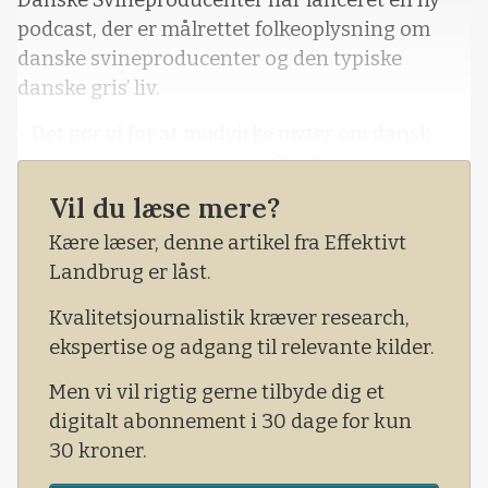
Danske Svineproducenter har lanceret en ny
podcast, der er målrettet folkeoplysning om
danske svineproducenter og den typiske
danske gris’ liv.
- Det gør vi for at modvirke myter om dansk
svineproduktion, forklarer Per Bardrum, der er
direktør i Danske Svineproducenter.
Vil du læse mere?
Kære læser, denne artikel fra Effektivt
Landbrug er låst.
Kvalitetsjournalistik kræver research,
ekspertise og adgang til relevante kilder.
Men vi vil rigtig gerne tilbyde dig et
digitalt abonnement i 30 dage for kun
30 kroner.