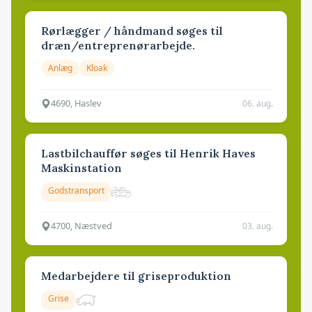
Rørlægger / håndmand søges til
dræn/entreprenørarbejde.
Anlæg
Kloak
4690, Haslev
06. aug.
Lastbilchauffør søges til Henrik Haves
Maskinstation
Godstransport
4700, Næstved
03. aug.
Medarbejdere til griseproduktion
Grise