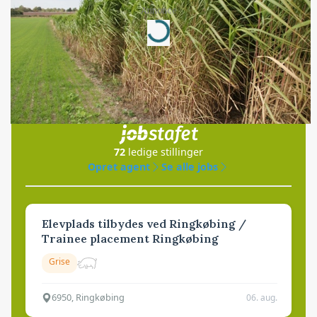
Annonce
Loading...
Jobs
i samarbejde med
72
ledige stillinger
Opret agent
Se alle jobs
Elevplads tilbydes ved Ringkøbing /
Trainee placement Ringkøbing
Grise
6950, Ringkøbing
06. aug.