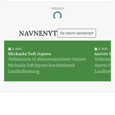
Annonce
Loading...
NAVNENYT
Se mere navnenyt
3. AUG.
3. AUG.
Michaela Toft Jepsen
Anette Pl
Velkommen til økonomiassistent trainee
Velkommen 
Michaela Toft Jepsen hos Østdansk
Anette Pl
Landboforening
Landbofor