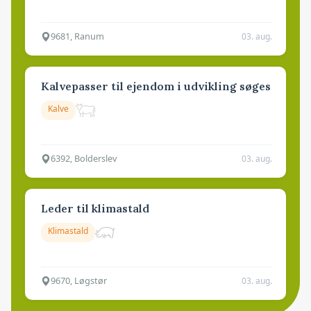
9681, Ranum
03. aug.
Kalvepasser til ejendom i udvikling søges
Kalve
6392, Bolderslev
03. aug.
Leder til klimastald
Klimastald
9670, Løgstør
03. aug.