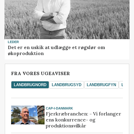
LEDER
Det er en uskik at udlægge et røgslør om
økoproduktion
FRA VORES UGEAVISER
LANDBRUGNORD
LANDBRUGSYD
LANDBRUGFYN
LAND
CAP-I-DANMARK
Fjerkræbranchen: - Vi forlanger
ens konkurrence- og
produktionsvilkår