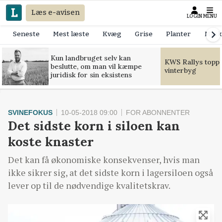
Læs e-avisen
LOGIN
MENU
Seneste
Mest læste
Kvæg
Grise
Planter
Mask
Kun landbruget selv kan
KWS Rallys toppe
beslutte, om man vil kæmpe
vinterbyg
juridisk for sin eksistens
SVINEFOKUS
10-05-2018 09:00
FOR ABONNENTER
Det sidste korn i siloen kan
koste knaster
Det kan få økonomiske konsekvenser, hvis man
ikke sikrer sig, at det sidste korn i lagersiloen også
lever op til de nødvendige kvalitetskrav.