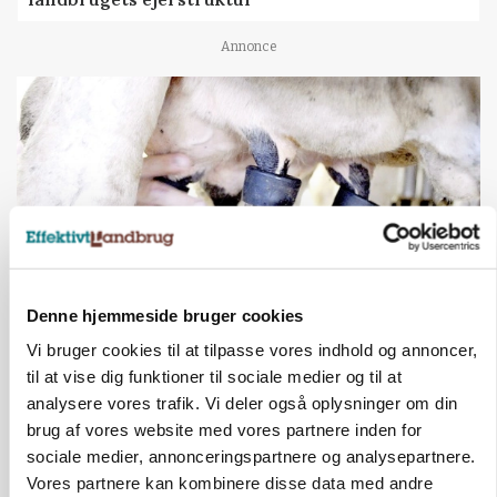
Annonce
Denne hjemmeside bruger cookies
MARKED
Vi bruger cookies til at tilpasse vores indhold og annoncer,
Russisk mælkepris dykker 23 procent
til at vise dig funktioner til sociale medier og til at
analysere vores trafik. Vi deler også oplysninger om din
Annonce
brug af vores website med vores partnere inden for
sociale medier, annonceringspartnere og analysepartnere.
BUSINESS
Fra mark til mur: Byggeriet kan åbne nyt
Vores partnere kan kombinere disse data med andre