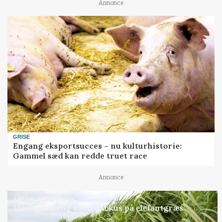
Annonce
GRISE
Engang eksportsucces – nu kulturhistorie:
Gammel sæd kan redde truet race
Annonce
ARRANGEMENT
Markvandring sætter fokus på elefantgræs