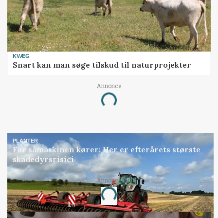
KVÆG
Snart kan man søge tilskud til naturprojekter
Annonce
Loading...
PLANTER
Før såmaskinen kører: Her er efterårets største
skadedyrsrisici
Annonce
Loading...