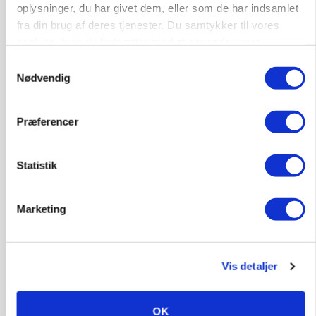
marked for biokul
oplysninger, du har givet dem, eller som de har indsamlet
fra din brug af deres tjenester. Du samtykker til vores
Annonce
cookies, hvis du fortsætter med at anvende vores
Loading...
hjemmeside.
Samtykkevalg
Nødvendig
Præferencer
Statistik
Marketing
POLITIK
»Nu stopper I«: Landbrugsdebattør og
Vis detaljer
protestgruppe vil demonstrere mod ny
gødskningslov
OK