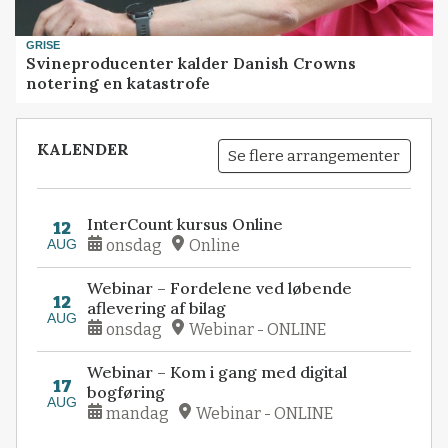
GRISE
Svineproducenter kalder Danish Crowns
notering en katastrofe
KALENDER
Se flere arrangementer
InterCount kursus Online
12
AUG
onsdag
Online
Webinar – Fordelene ved løbende
12
aflevering af bilag
AUG
onsdag
Webinar - ONLINE
Webinar – Kom i gang med digital
17
bogføring
AUG
mandag
Webinar - ONLINE