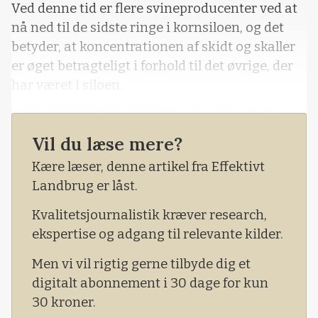
Ved denne tid er flere svineproducenter ved at
nå ned til de sidste ringe i kornsiloen, og det
betyder, at koncentrationen af skidt og skaller
er øget betragteligt i forhold til det øvrige, der
har været i siloen.
Ifølge svinerådgiver Helle Jensen Hansted,
LMO, er det også årsagen til, at der er flere
Vil du læse mere?
landmænd, der oplever flere kastninger, døde
Kære læser, denne artikel fra Effektivt
søer, manglende ædelyst og diarré, som alle
Landbrug er låst.
koster på b
Kvalitetsjournalistik kræver research,
ekspertise og adgang til relevante kilder.
Men vi vil rigtig gerne tilbyde dig et
digitalt abonnement i 30 dage for kun
30 kroner.