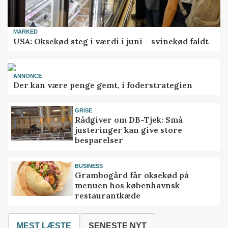
MARKED
USA: Oksekød steg i værdi i juni – svinekød faldt
ANNONCE
Der kan være penge gemt, i foderstrategien
GRISE
Rådgiver om DB-Tjek: Små
justeringer kan give store
besparelser
BUSINESS
Grambogård får oksekød på
menuen hos københavnsk
restaurantkæde
MEST LÆSTE
SENESTE NYT