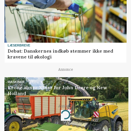
LÆSERBREVE
Debat: Danskernes indkøb stemmer ikke med
kravene til økologi
Annonce
MASKINER
Krone åbner XDisc for John Deere og New
Holland
Annonce
Loading...