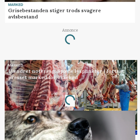
MARKED
Grisebestanden stiger trods svagere
avlsbestand
Annonce
Loading...
MARKED
Uændret notering: Spæde lyspunkter i fortsat
presset marked for oksekød
Annonce
Loading...