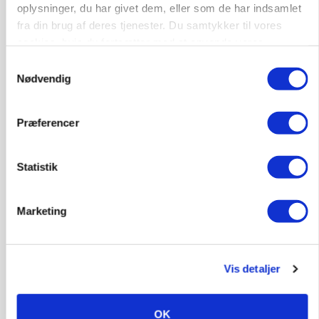
oplysninger, du har givet dem, eller som de har indsamlet
fra din brug af deres tjenester. Du samtykker til vores
BUSINESS
Ejer eller medejer? Nyt tv-format udfordrer
cookies, hvis du fortsætter med at anvende vores
landbrugets ejerstruktur
hjemmeside.
Samtykkevalg
Nødvendig
Præferencer
Statistik
Marketing
MARKED
Russisk mælkepris dykker 23 procent
Vis detaljer
Annonce
OK