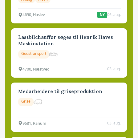
4690, Haslev
06. aug.
NY
Lastbilchauffør søges til Henrik Haves
Maskinstation
Godstransport
4700, Næstved
03. aug.
Medarbejdere til griseproduktion
Grise
9681, Ranum
03. aug.