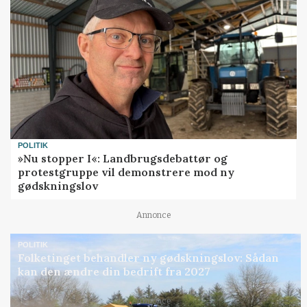
POLITIK
»Nu stopper I«: Landbrugsdebattør og
protestgruppe vil demonstrere mod ny
gødskningslov
Annonce
POLITIK
Folketinget behandler ny gødskningslov: Sådan
kan den ændre din bedrift fra 2027
Annonce