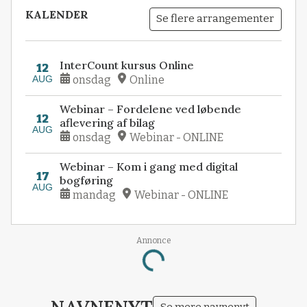
KALENDER
Se flere arrangementer
InterCount kursus Online
12
AUG
onsdag
Online
Webinar – Fordelene ved løbende
12
aflevering af bilag
AUG
onsdag
Webinar - ONLINE
Webinar – Kom i gang med digital
17
bogføring
AUG
mandag
Webinar - ONLINE
Annonce
Loading...