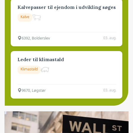
Kalvepasser til ejendom i udvikling søges
Kalve
6392, Bolderslev
03. aug.
Leder til klimastald
Klimastald
9670, Løgstør
03. aug.