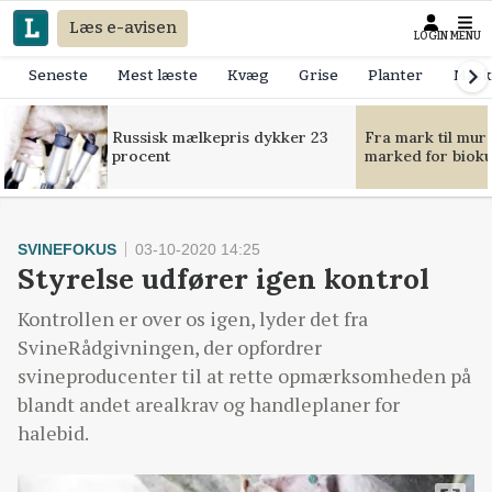
Læs e-avisen
LOGIN
MENU
Seneste
Mest læste
Kvæg
Grise
Planter
Mask
Russisk mælkepris dykker 23
Fra mark til mur
procent
marked for bioku
SVINEFOKUS
03-10-2020 14:25
Styrelse udfører igen kontrol
Kontrollen er over os igen, lyder det fra
SvineRådgivningen, der opfordrer
svineproducenter til at rette opmærksomheden på
blandt andet arealkrav og handleplaner for
halebid.