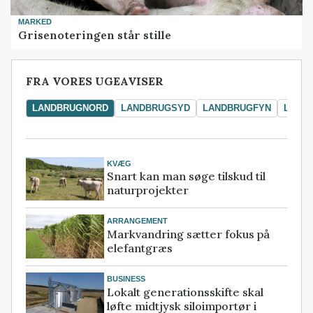
MARKED
Grisenoteringen står stille
FRA VORES UGEAVISER
LANDBRUGNORD
LANDBRUGSYD
LANDBRUGFYN
LAND
KVÆG
Snart kan man søge tilskud til
naturprojekter
ARRANGEMENT
Markvandring sætter fokus på
elefantgræs
BUSINESS
Lokalt generationsskifte skal
løfte midtjysk siloimportør i