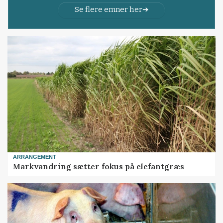
Se flere emner her
ARRANGEMENT
Markvandring sætter fokus på elefantgræs