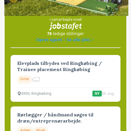
Jobs
i samarbejde med
78
ledige stillinger
Opret agent
Se alle jobs
Elevplads tilbydes ved Ringkøbing /
Trainee placement Ringkøbing
Grise
6950, Ringkøbing
06. aug.
NY
Rørlægger / håndmand søges til
dræn/entreprenørarbejde.
Anlæg
Kloak