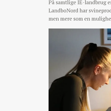
På samtlige IE-landbrug er 
LandboNord har svineprod
men mere som en mulighed