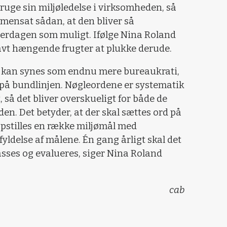
bruge sin miljøledelse i virksomheden, så
ensat sådan, at den bliver så
verdagen som muligt. Ifølge Nina Roland
avt hængende frugter at plukke derude.
st kan synes som endnu mere bureaukrati,
l på bundlinjen. Nøgleordene er systematik
, så det bliver overskueligt for både de
n. Det betyder, at der skal sættes ord på
opstilles en række miljømål med
yldelse af målene. Én gang årligt skal det
asses og evalueres, siger Nina Roland
cab