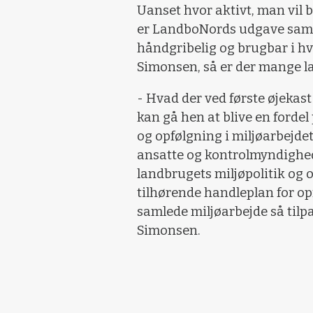
Uanset hvor aktivt, man vil 
er LandboNords udgave samm
håndgribelig og brugbar i h
Simonsen, så er der mange l
- Hvad der ved første øjeka
kan gå hen at blive en forde
og opfølgning i miljøarbejdet
ansatte og kontrolmyndighede
landbrugets miljøpolitik og 
tilhørende handleplan for opf
samlede miljøarbejde så tilp
Simonsen.