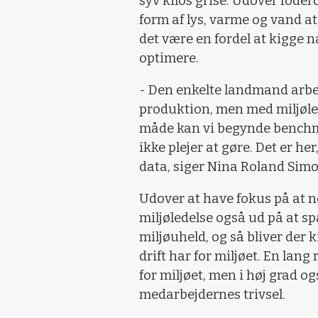
syv kilos grise. Udover fode
form af lys, varme og vand a
det være en fordel at kigge n
optimere.
- Den enkelte landmand arbe
produktion, men med miljøled
måde kan vi begynde benchma
ikke plejer at gøre. Det er he
data, siger Nina Roland Sim
Udover at have fokus på at n
miljøledelse også ud på at sp
miljøuheld, og så bliver der 
drift har for miljøet. En lan
for miljøet, men i høj grad 
medarbejdernes trivsel.