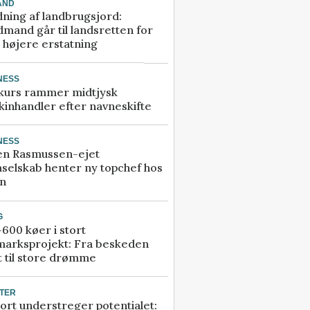
AND
ning af landbrugsjord:
mand går til landsretten for
å højere erstatning
NESS
kurs rammer midtjysk
inhandler efter navneskifte
NESS
en Rasmussen-ejet
selskab henter ny topchef hos
an
G
600 køer i stort
marksprojekt: Fra beskeden
t til store drømme
TER
ort understreger potentialet: