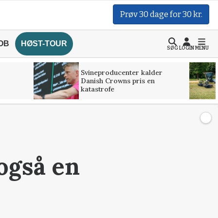
Prøv 30 dage for 30 kr.
OB
HØST-TOUR
SØG
LOGIN
MENU
Svineproducenter kalder
Danish Crowns pris en
katastrofe
også en