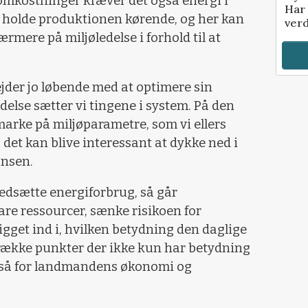
romkostninger kræver det også energi i
Har 
t holde produktionen kørende, og her kan
verd
ærmere på miljøledelse i forhold til at
jder jo løbende med at optimere sin
else sætter vi tingene i system. På den
rke på miljøparametre, som vi ellers
r, det kan blive interessant at dykke ned i
onsen.
edsætte energiforbrug, så går
are ressourcer, sænke risikoen for
kigget ind i, hvilken betydning den daglige
g række punkter der ikke kun har betydning
også for landmandens økonomi og