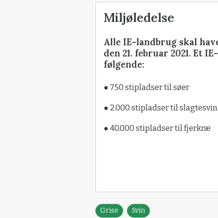
Miljøledelse
Alle IE-landbrug skal hav
den 21. februar 2021. Et I
følgende:
● 750 stipladser til søer
● 2.000 stipladser til slagtesvin
● 40.000 stipladser til fjerkræ
Grise
Svin