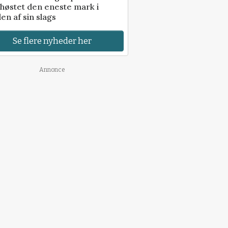
høstet den eneste mark i
en af sin slags
Se flere nyheder her
Annonce