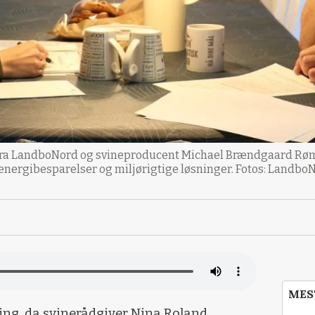
fra LandboNord og svineproducent Michael Brændgaard Røm
 energibesparelser og miljørigtige løsninger. Fotos: Landbo
MES
ng, da svinerådgiver Nina Roland