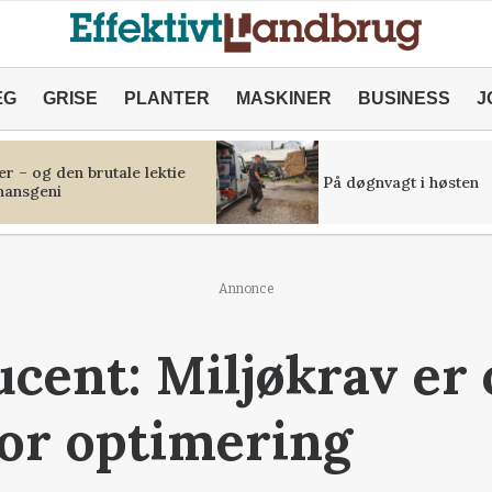
ÆG
GRISE
PLANTER
MASKINER
BUSINESS
J
r – og den brutale lektie
På døgnvagt i høsten
inansgeni
Annonce
cent: Miljøkrav er 
or optimering