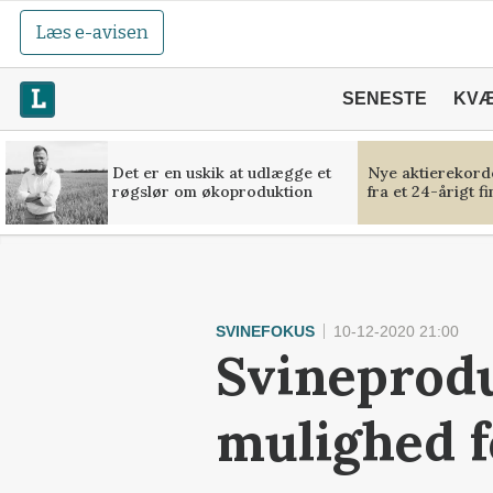
Læs e-avisen
SENESTE
KV
Det er en uskik at udlægge et
Nye aktierekorde
røgslør om økoproduktion
fra et 24-årigt f
SVINEFOKUS
10-12-2020 21:00
Svineprodu
mulighed f