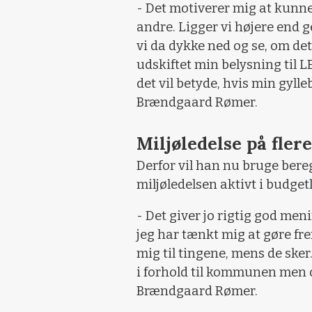
- Det motiverer mig at kunne f
andre. Ligger vi højere end 
vi da dykke ned og se, om de
udskiftet min belysning til L
det vil betyde, hvis min gyll
Brændgaard Rømer.
Miljøledelse på fler
Derfor vil han nu bruge bere
miljøledelsen aktivt i budg
- Det giver jo rigtig god men
jeg har tænkt mig at gøre fre
mig til tingene, mens de sker
i forhold til kommunen men o
Brændgaard Rømer.