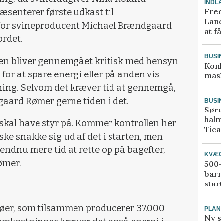
INDL
Fred
senterer første udkast til
Land
 for svineproducent Michael Brændgaard
at f
rdet.
BUSI
nen bliver gennemgået kritisk med hensyn
Kon
s for at spare energi eller på anden vis
mask
sning. Selvom det kræver tid at gennemgå,
aard Rømer gerne tiden i det.
BUSI
Sør
halm
i skal have styr på. Kommer kontrollen her
Tic
ke snakke sig ud af det i starten, men
 endnu mere tid at rette op på bagefter,
KVÆ
ømer.
500-
bar
star
ssøer, som tilsammen producerer 37.000
PLAN
Ny s