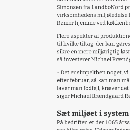
Simonsen fra LandboNord præ
virksomhedens miljøledelse
Rømer hjemme ved køkkenbo
Flere aspekter af produktio
til hvilke tiltag, der kan gøre
sikre en mere miljørigtig lø
så investerer Michael Brændg
- Det er simpelthen noget, v
efter februar, så kan man mås
laver man fodfejl, kræver det
siger Michael Brændgaard R
Sæt miljøet i system
På bedriften er der 1.065 år