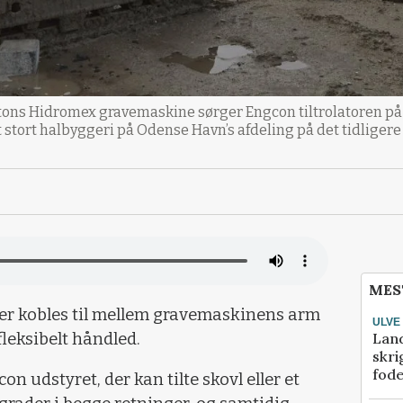
 tons Hidromex gravemaskine sørger Engcon tiltrolatoren på 
stort halbyggeri på Odense Havn’s afdeling på det tidligere
MES
, der kobles til mellem gravemaskinens arm
ULVE
Lan
fleksibelt håndled.
skri
fod
n udstyret, der kan tilte skovl eller et