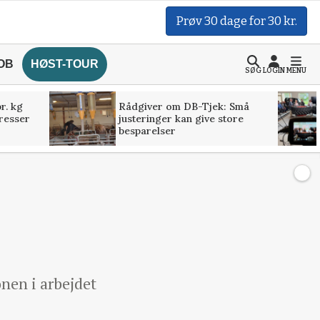
Prøv 30 dage for 30 kr.
OB
HØST-TOUR
SØG
LOGIN
MENU
r. kg
Rådgiver om DB-Tjek: Små
presser
justeringer kan give store
besparelser
nen i arbejdet