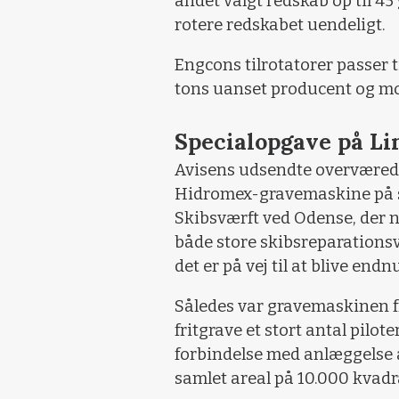
andet valgt redskab op til 45
rotere redskabet uendeligt.
Engcons tilrotatorer passer t
tons uanset producent og mo
Specialopgave på Li
Avisens udsendte overværede
Hidromex-gravemaskine på sp
Skibsværft ved Odense, der 
både store skibsreparations
det er på vej til at blive endn
Således var gravemaskinen fr
fritgrave et stort antal pilot
forbindelse med anlæggelse a
samlet areal på 10.000 kvadr