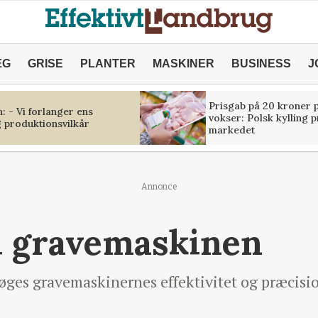
ÆG
GRISE
PLANTER
MASKINER
BUSINESS
J
Prisgab på 20 kroner p
 - Vi forlanger ens
vokser: Polsk kylling 
 produktionsvilkår
markedet
Annonce
l gravemaskinen
øges gravemaskinernes effektivitet og præcisio