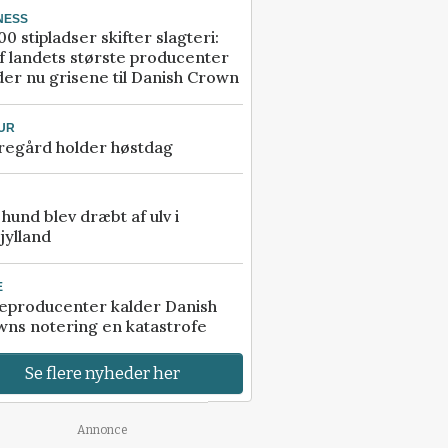
NESS
00 stipladser skifter slagteri:
f landets største producenter
er nu grisene til Danish Crown
UR
regård holder høstdag
e hund blev dræbt af ulv i
jylland
E
eproducenter kalder Danish
ns notering en katastrofe
Se flere nyheder her
Annonce