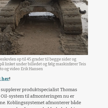
veskovlen op til 45 grader til begge sider og
på linket under billedet og følg maskinfører Teis
to og video: Erik Hansen
k her
!
g supplerer produktspecialist Thomas
-Oil-system til afmonteringen nu er
erne. Koblingssystemet afmonterer både