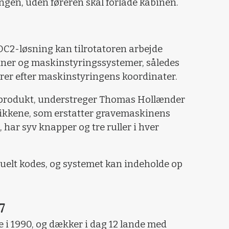
ingen, uden føreren skal forlade kabinen.
C2-løsning kan tilrotatoren arbejde
ner og maskinstyringssystemer, således
erer efter maskinstyringens koordinater.
e produkt, understreger Thomas Hollænder
tikkene, som erstatter gravemaskinens
har syv knapper og tre ruller i hver
uelt kodes, og systemet kan indeholde op
7
e i 1990, og dækker i dag 12 lande med