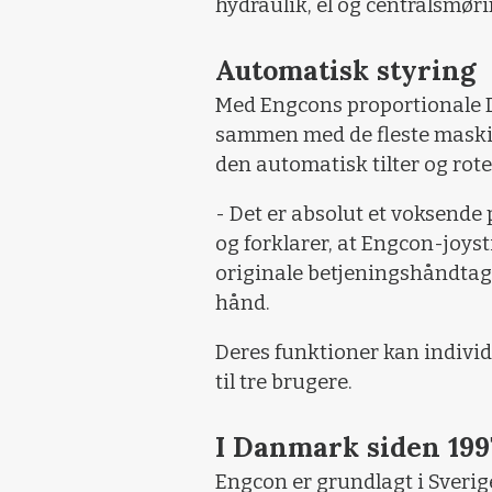
hydraulik, el og centralsmør
Automatisk styring
Med Engcons proportionale D
sammen med de fleste maski
den automatisk tilter og rot
- Det er absolut et voksend
og forklarer, at Engcon-joys
originale betjeningshåndtag, 
hånd.
Deres funktioner kan individ
til tre brugere.
I Danmark siden 199
Engcon er grundlagt i Sverig