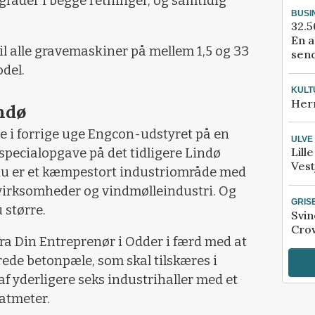
 grader i begge retninger, og samtidig
BUSI
32.5
En a
il alle gravemaskiner på mellem 1,5 og 33
send
del.
KULT
Her
ndø
 i forrige uge Engcon-udstyret på en
ULVE
Lill
ecialopgave på det tidligere Lindø
Vest
nu er et kæmpestort industriområde med
virksomheder og vindmølleindustri. Og
GRIS
u større.
Svin
Crow
a Din Entreprenør i Odder i færd med at
erede betonpæle, som skal tilskæres i
f yderligere seks industrihaller med et
atmeter.