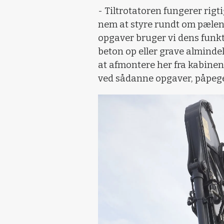
- Tiltrotatoren fungerer rig
nem at styre rundt om pælene
opgaver bruger vi dens funk
beton op eller grave almindel
at afmontere her fra kabine
ved sådanne opgaver, påpege