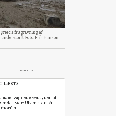
præcis fritgravning af
 Lindø-værft. Foto: Erik Hansen
Annonce
T LÆSTE
dmand vågnede ved lyden af
gende kvier: Ulven stod på
erbordet