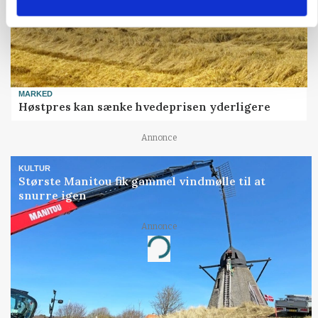
MARKED
Høstpres kan sænke hvedeprisen yderligere
Annonce
KULTUR
Største Manitou fik gammel vindmølle til at
snurre igen
Annonce
Loading...
Jobs