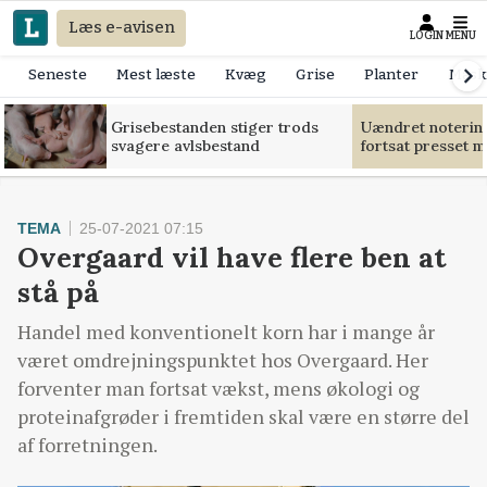
Læs e-avisen
LOGIN
MENU
Seneste
Mest læste
Kvæg
Grise
Planter
Mask
Grisebestanden stiger trods
Uændret notering
svagere avlsbestand
fortsat presset 
TEMA
25-07-2021 07:15
Overgaard vil have flere ben at
stå på
Handel med konventionelt korn har i mange år
været omdrejningspunktet hos Overgaard. Her
forventer man fortsat vækst, mens økologi og
proteinafgrøder i fremtiden skal være en større del
af forretningen.