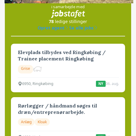
i samarbejde med
78
ledige stillinger
Opret agent
Se alle jobs
Elevplads tilbydes ved Ringkøbing /
Trainee placement Ringkøbing
Grise
6950, Ringkøbing
06. aug.
NY
Rørlægger / håndmand søges til
dræn/entreprenørarbejde.
Anlæg
Kloak