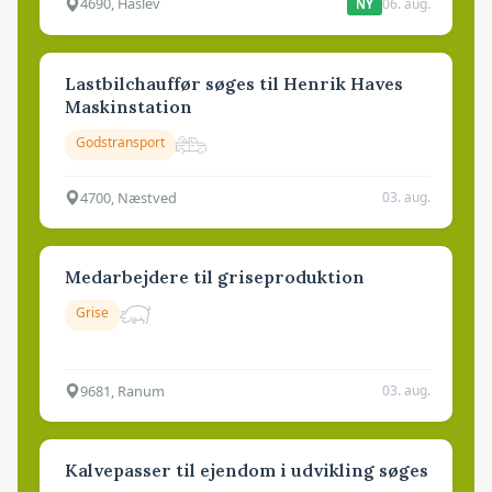
4690, Haslev
06. aug.
NY
Lastbilchauffør søges til Henrik Haves
Maskinstation
Godstransport
4700, Næstved
03. aug.
Medarbejdere til griseproduktion
Grise
9681, Ranum
03. aug.
Kalvepasser til ejendom i udvikling søges