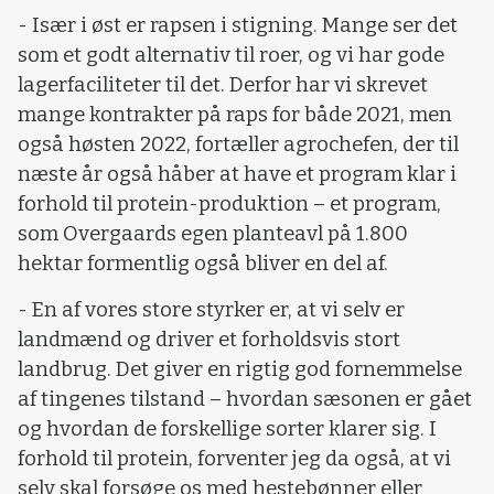
- Især i øst er rapsen i stigning. Mange ser det
som et godt alternativ til roer, og vi har gode
lagerfaciliteter til det. Derfor har vi skrevet
mange kontrakter på raps for både 2021, men
også høsten 2022, fortæller agrochefen, der til
næste år også håber at have et program klar i
forhold til protein-produktion – et program,
som Overgaards egen planteavl på 1.800
hektar formentlig også bliver en del af.
- En af vores store styrker er, at vi selv er
landmænd og driver et forholdsvis stort
landbrug. Det giver en rigtig god fornemmelse
af tingenes tilstand – hvordan sæsonen er gået
og hvordan de forskellige sorter klarer sig. I
forhold til protein, forventer jeg da også, at vi
selv skal forsøge os med hestebønner eller