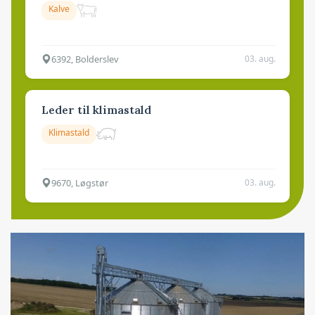
Kalve
6392, Bolderslev
03. aug.
Leder til klimastald
Klimastald
9670, Løgstør
03. aug.