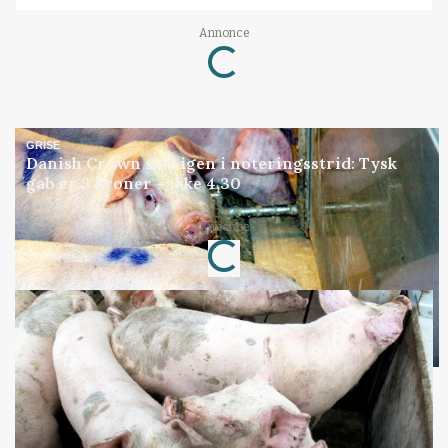
Loading...
Annonce
GRISE
Danish Crown slår igen i noteringsstrid: Tysk
gab er 3 kroner – ikke 4,30
Loading...
Annonce