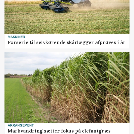
MASKINER
Forserie til selvkørende skårlægger afprøves i år
ARRANGEMENT
Markvandring sætter fokus på elefantgræs