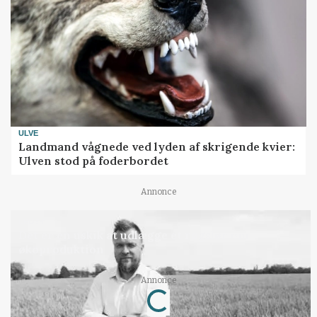
ULVE
Landmand vågnede ved lyden af skrigende kvier:
Ulven stod på foderbordet
Annonce
LEDER
Det er en uskik at udlægge et røgslør om
økoproduktion
Loading...
Annonce