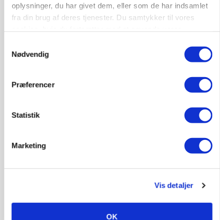
oplysninger, du har givet dem, eller som de har indsamlet
fra din brug af deres tjenester. Du samtykker til vores
cookies, hvis du fortsætter med at anvende vores
hjemmeside.
Samtykkevalg
Nødvendig
Præferencer
MARKEDSFOKUS
Statistik
Nye aktierekorder – og den brutale lektie fra et
24-årigt finansgeni
Marketing
Annonce
Vis detaljer
OK