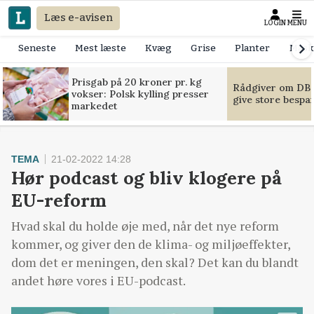
Læs e-avisen
LOGIN
MENU
Seneste
Mest læste
Kvæg
Grise
Planter
Mask
Prisgab på 20 kroner pr. kg
Rådgiver om DB-
vokser: Polsk kylling presser
give store bespa
markedet
TEMA
21-02-2022 14:28
Hør podcast og bliv klogere på
EU-reform
Hvad skal du holde øje med, når det nye reform
kommer, og giver den de klima- og miljøeffekter,
dom det er meningen, den skal? Det kan du blandt
andet høre vores i EU-podcast.