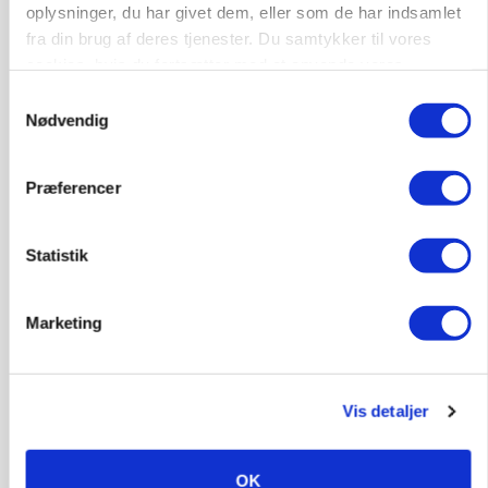
oplysninger, du har givet dem, eller som de har indsamlet
fra din brug af deres tjenester. Du samtykker til vores
cookies, hvis du fortsætter med at anvende vores
hjemmeside.
Samtykkevalg
POLITIK
Nødvendig
»Nu stopper I«: Landbrugsdebattør og
protestgruppe vil demonstrere mod ny
gødskningslov
Præferencer
Annonce
Statistik
Marketing
Vis detaljer
OK