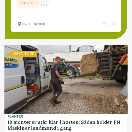
Klimastald
9670, Løgstør
03. aug.
HØST-TOUR
PLANTER
18 montører står klar i høsten: Sådan holder PN
Maskiner landmænd i gang