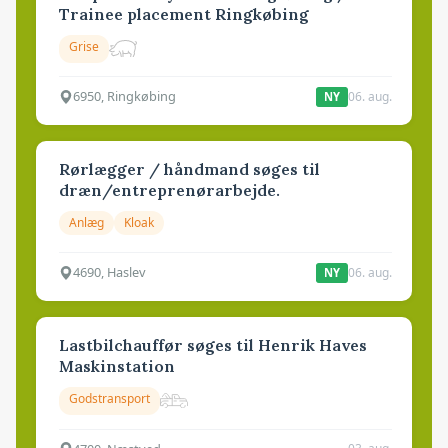
Trainee placement Ringkøbing
Grise
6950, Ringkøbing
06. aug.
NY
Rørlægger / håndmand søges til
dræn/entreprenørarbejde.
Anlæg
Kloak
4690, Haslev
06. aug.
NY
Lastbilchauffør søges til Henrik Haves
Maskinstation
Godstransport