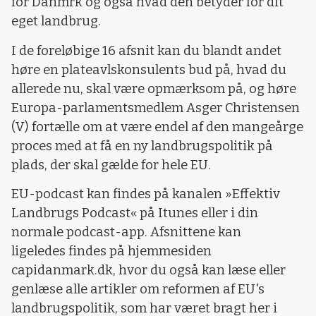
for Danmrk og også hvad den betyder for dit
eget landbrug.
I de foreløbige 16 afsnit kan du blandt andet
høre en plateavlskonsulents bud på, hvad du
allerede nu, skal være opmærksom på, og høre
Europa-parlamentsmedlem Asger Christensen
(V) fortælle om at være endel af den mangeårge
proces med at få en ny landbrugspolitik på
plads, der skal gælde for hele EU.
EU-podcast kan findes på kanalen »Effektiv
Landbrugs Podcast« på Itunes eller i din
normale podcast-app. Afsnittene kan
ligeledes findes på hjemmesiden
capidanmark.dk, hvor du også kan læse eller
genlæse alle artikler om reformen af EU's
landbrugspolitik, som har været bragt her i