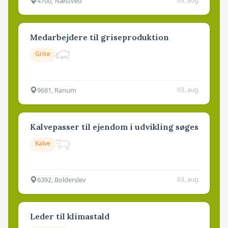
4700, Næstved
03. aug.
Medarbejdere til griseproduktion
Grise
9681, Ranum
03. aug.
Kalvepasser til ejendom i udvikling søges
Kalve
6392, Bolderslev
03. aug.
Leder til klimastald