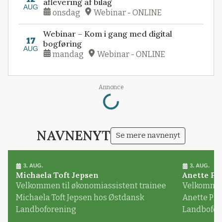
aflevering af bilag
AUG
onsdag
Webinar - ONLINE
Webinar – Kom i gang med digital
17
bogføring
AUG
mandag
Webinar - ONLINE
Annonce
Loading...
NAVNENYT
Se mere navnenyt
3. AUG.
3. AUG.
Michaela Toft Jepsen
Anette Pl
Velkommen til økonomiassistent trainee
Velkommen 
Michaela Toft Jepsen hos Østdansk
Anette Pl
Landboforening
Landbofor