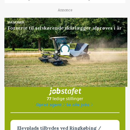
Annonce
MASKINER
Forserie til selvkørende skårlægger afprøves i år
Loading...
Annonce
Jobs
i samarbejde med
77
ledige stillinger
Opret agent
Se alle jobs
Elevplads tilbydes ved Ringkøbing /