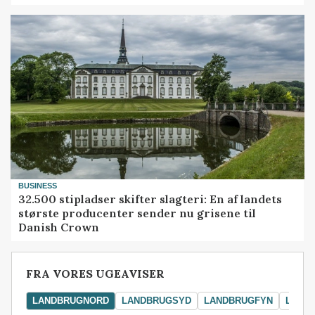
BUSINESS
32.500 stipladser skifter slagteri: En af landets
største producenter sender nu grisene til
Danish Crown
FRA VORES UGEAVISER
LANDBRUGNORD
LANDBRUGSYD
LANDBRUGFYN
LAND