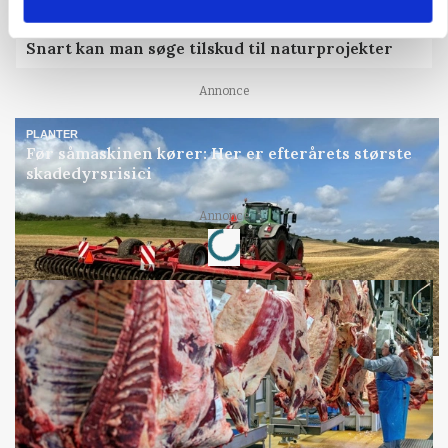
KVÆG
Snart kan man søge tilskud til naturprojekter
Annonce
PLANTER
Før såmaskinen kører: Her er efterårets største
skadedyrsrisici
Annonce
Loading...