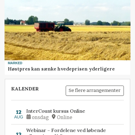
MARKED
Høstpres kan sænke hvedeprisen yderligere
KALENDER
Se flere arrangementer
InterCount kursus Online
12
AUG
onsdag
Online
Webinar – Fordelene ved løbende
12