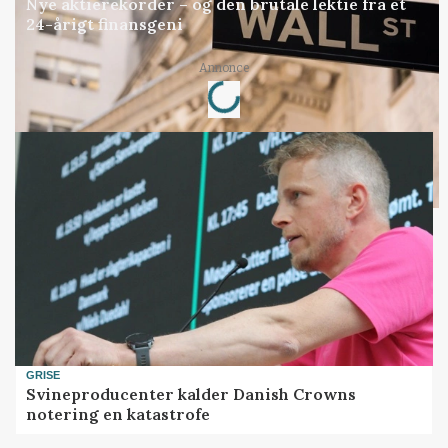
Nye aktierekorder – og den brutale lektie fra et
24-årigt finansgeni
Annonce
Loading...
GRISE
Svineproducenter kalder Danish Crowns
notering en katastrofe