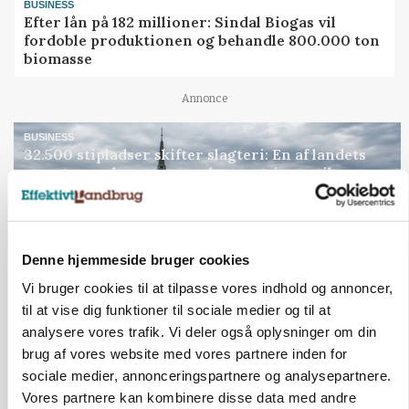
BUSINESS
Efter lån på 182 millioner: Sindal Biogas vil
fordoble produktionen og behandle 800.000 ton
biomasse
Annonce
BUSINESS
32.500 stipladser skifter slagteri: En af landets
største producenter sender nu grisene til
Danish Crown
Loading...
Annonce
Denne hjemmeside bruger cookies
Vi bruger cookies til at tilpasse vores indhold og annoncer,
til at vise dig funktioner til sociale medier og til at
Jobs
analysere vores trafik. Vi deler også oplysninger om din
brug af vores website med vores partnere inden for
i samarbejde med
sociale medier, annonceringspartnere og analysepartnere.
Vores partnere kan kombinere disse data med andre