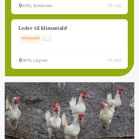
6392, Bolderslev
03. aug.
Leder til klimastald
Klimastald
9670, Løgstør
03. aug.