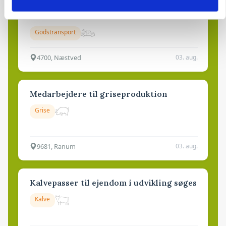
Lastbilchauffør søges til Henrik Haves
Maskinstation
Godstransport
4700, Næstved
03. aug.
Medarbejdere til griseproduktion
Grise
9681, Ranum
03. aug.
Kalvepasser til ejendom i udvikling søges
Kalve