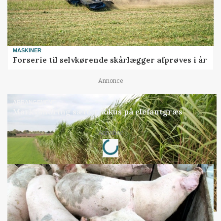
MASKINER
Forserie til selvkørende skårlægger afprøves i år
Annonce
ARRANGEMENT
Markvandring sætter fokus på elefantgræs
Loading...
Annonce