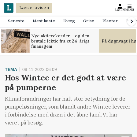
Læs e-avisen
LOGIN
MENU
Seneste
Mest læste
Kvæg
Grise
Planter
Mask
Nye aktierekorder – og den
brutale lektie fra et 24-årigt
På døgnvagt i hø
finansgeni
TEMA
08-11-2022 06:09
Hos Wintec er det godt at være
på pumperne
Klimaforandringer har haft stor betydning for de
pumpeløsninger, som blandt andre Wintec leverer
i forbindelse med dræn i det åbne land. Vi har
været på besøg.