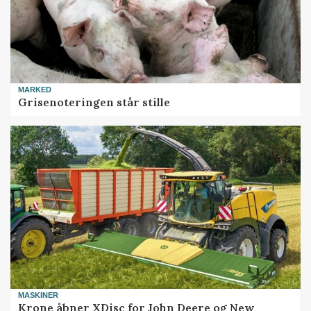
MARKED
Grisenoteringen står stille
MASKINER
Krone åbner XDisc for John Deere og New