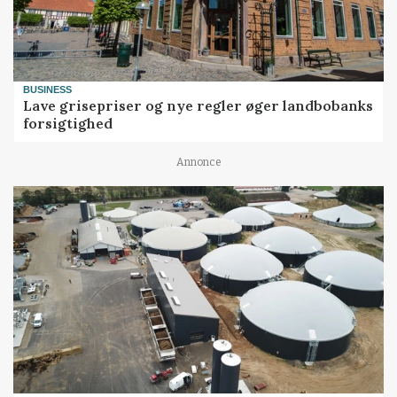
BUSINESS
Lave grisepriser og nye regler øger landbobanks
forsigtighed
Annonce