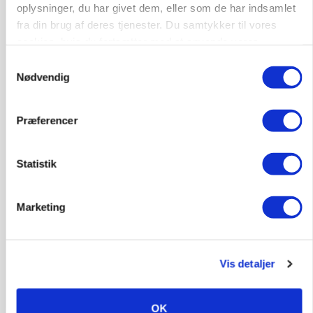
81
ledige stillinger
oplysninger, du har givet dem, eller som de har indsamlet
Opret agent
Se alle jobs
fra din brug af deres tjenester. Du samtykker til vores
cookies, hvis du fortsætter med at anvende vores
hjemmeside.
Samtykkevalg
Elevplads tilbydes ved Ringkøbing /
Nødvendig
Trainee placement Ringkøbing
Grise
Præferencer
6950, Ringkøbing
06. aug.
NY
Statistik
Rørlægger / håndmand søges til
Marketing
dræn/entreprenørarbejde.
Anlæg
Kloak
Vis detaljer
4690, Haslev
06. aug.
NY
OK