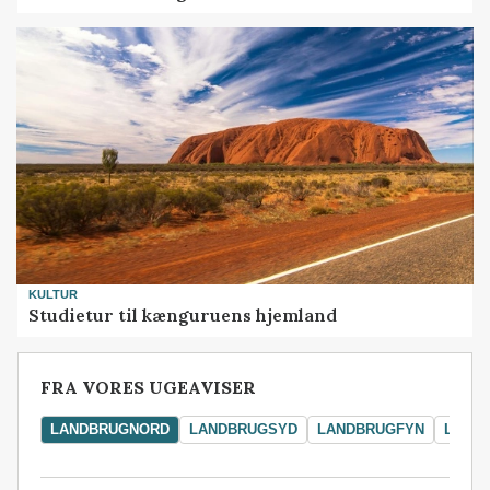
KULTUR
Studietur til kænguruens hjemland
FRA VORES UGEAVISER
LANDBRUGNORD
LANDBRUGSYD
LANDBRUGFYN
LAND