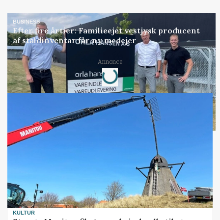
BUSINESS
Efter fire årtier: Familieejet vestjysk producent
af staldinventar får ny medejer
Annonce
Loading...
KULTUR