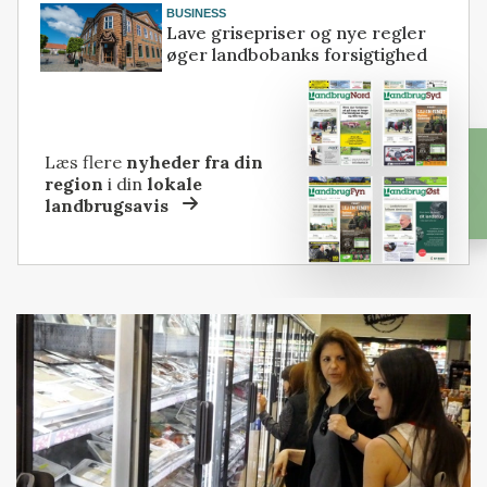
BUSINESS
Lave grisepriser og nye regler
øger landbobanks forsigtighed
Læs flere
nyheder fra din
region
i din
lokale
landbrugsavis