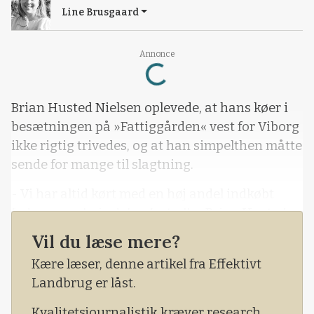
Line Brusgaard
Loading...
Annonce
Brian Husted Nielsen oplevede, at hans køer i
besætningen på »Fattiggården« vest for Viborg
ikke rigtig trivedes, og at han simpelthen måtte
sende for mange til slagtning.
- Vi har altid kørt med en høj andel indkøbt
foder og en høj ydelse, fortæller Brian Husted
Nielsen.
Vil du læse mere?
Der blev anvendt 60 procent indkøbt foder og
Kære læser, denne artikel fra Effektivt
40 procent grovfoder på bedriften.
Landbrug er låst.
Kvalitetsjournalistik kræver research,