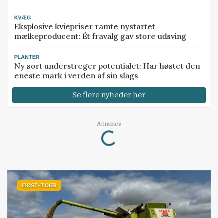
KVÆG
Eksplosive kviepriser ramte nystartet
mælkeproducent: Ét fravalg gav store udsving
PLANTER
Ny sort understreger potentialet: Har høstet den
eneste mark i verden af sin slags
Se flere nyheder her
Loading...
Annonce
HØST-TOUR