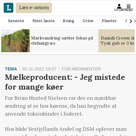
Læs e-avisen
LOGIN
MENU
Seneste
Mest læste
Kvæg
Grise
Planter
Mask
Markvandring sætter fokus på
Danish Crown slår
elefantgræs
Tysk gab er 3 kr
TEMA
05-11-2022 10:07
FOR ABONNENTER
Mælkeproducent: - Jeg mistede
for mange køer
For Brian Husted Nielsen var der en mærkbar
ændring at se hos køerne, da han begyndte at
anvende toksinbinder i foderet.
Hos både Vestjyllands Andel og DSM oplever man