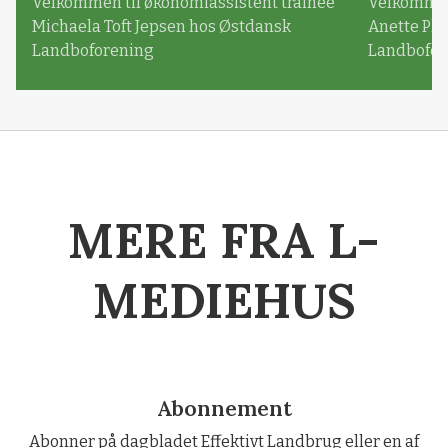
Velkommen til økonomiassistent trainee
Velkommen 
Michaela Toft Jepsen hos Østdansk
Anette Pl
Landboforening
Landbofor
MERE FRA L-
MEDIEHUS
Abonnement
Abonner på dagbladet Effektivt Landbrug eller en af