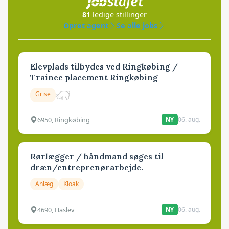
81
ledige stillinger
Opret agent
Se alle jobs
Elevplads tilbydes ved Ringkøbing /
Trainee placement Ringkøbing
Grise
6950, Ringkøbing
06. aug.
NY
Rørlægger / håndmand søges til
dræn/entreprenørarbejde.
Anlæg
Kloak
4690, Haslev
06. aug.
NY