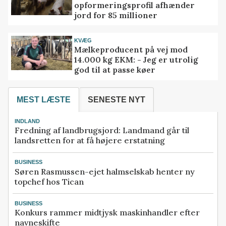
opformeringsprofil afhænder
jord for 85 millioner
KVÆG
Mælkeproducent på vej mod
14.000 kg EKM: - Jeg er utrolig
god til at passe køer
MEST LÆSTE
SENESTE NYT
INDLAND
Fredning af landbrugsjord: Landmand går til
landsretten for at få højere erstatning
BUSINESS
Søren Rasmussen-ejet halmselskab henter ny
topchef hos Tican
BUSINESS
Konkurs rammer midtjysk maskinhandler efter
navneskifte