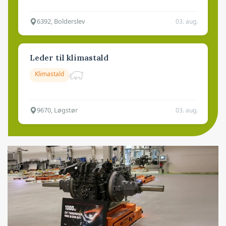
6392, Bolderslev
03. aug.
Leder til klimastald
Klimastald
9670, Løgstør
03. aug.