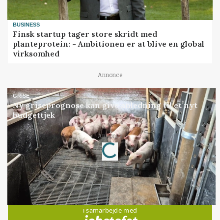
BUSINESS
Finsk startup tager store skridt med
planteprotein: - Ambitionen er at blive en global
virksomhed
Annonce
GRISE
Ny griseprognose kan give anledning til et nyt
budgettjek
Loading...
Annonce
Jobs
i samarbejde med