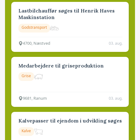
Lastbilchauffør søges til Henrik Haves
Maskinstation
Godstransport
4700, Næstved
03. aug.
Medarbejdere til griseproduktion
Grise
9681, Ranum
03. aug.
Kalvepasser til ejendom i udvikling søges
Kalve