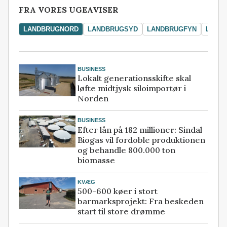
FRA VORES UGEAVISER
LANDBRUGNORD
LANDBRUGSYD
LANDBRUGFYN
LAND
BUSINESS
Lokalt generationsskifte skal
løfte midtjysk siloimportør i
Norden
BUSINESS
Efter lån på 182 millioner: Sindal
Biogas vil fordoble produktionen
og behandle 800.000 ton
biomasse
KVÆG
500-600 køer i stort
barmarksprojekt: Fra beskeden
start til store drømme