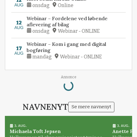
12
AUG
onsdag
Online
Webinar – Fordelene ved løbende
12
aflevering af bilag
AUG
onsdag
Webinar - ONLINE
Webinar – Kom i gang med digital
17
bogføring
AUG
mandag
Webinar - ONLINE
Annonce
Loading...
NAVNENYT
Se mere navnenyt
3. AUG.
3. AUG.
Michaela Toft Jepsen
Anette Pl