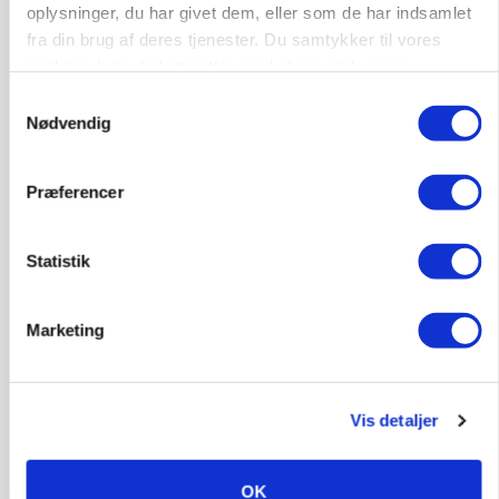
oplysninger, du har givet dem, eller som de har indsamlet
fra din brug af deres tjenester. Du samtykker til vores
cookies, hvis du fortsætter med at anvende vores
hjemmeside.
Samtykkevalg
MASKINER
Nødvendig
Krone åbner XDisc for John Deere og New
Holland
Præferencer
Annonce
Statistik
MARKED
Høstpres kan sænke hvedeprisen yderligere
Marketing
Annonce
Loading...
Vis detaljer
OK