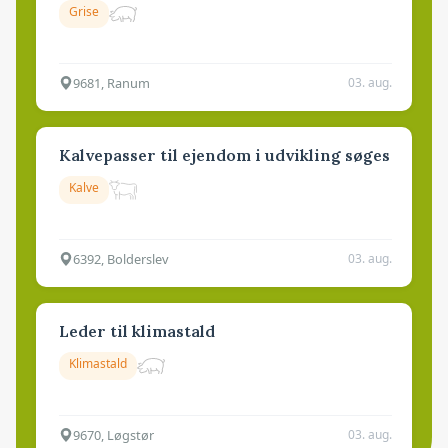
Grise
9681, Ranum
03. aug.
Kalvepasser til ejendom i udvikling søges
Kalve
6392, Bolderslev
03. aug.
Leder til klimastald
Klimastald
9670, Løgstør
03. aug.