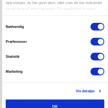
oplysninger, du har givet dem, eller som de har indsamlet
fra din brug af deres tjenester. Du samtykker til vores
PLANTER
Før såmaskinen kører: Her er efterårets største
cookies, hvis du fortsætter med at anvende vores
skadedyrsrisici
hjemmeside.
Samtykkevalg
Nødvendig
Annonce
Loading...
Præferencer
Statistik
Marketing
Vis detaljer
MARKED
OK