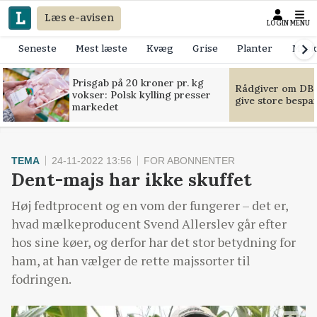
Læs e-avisen
LOGIN
MENU
Seneste
Mest læste
Kvæg
Grise
Planter
Mask
Prisgab på 20 kroner pr. kg
Rådgiver om DB-
vokser: Polsk kylling presser
give store bespa
markedet
TEMA
24-11-2022 13:56
FOR ABONNENTER
Dent-majs har ikke skuffet
Høj fedtprocent og en vom der fungerer – det er,
hvad mælkeproducent Svend Allerslev går efter
hos sine køer, og derfor har det stor betydning for
ham, at han vælger de rette majssorter til
fodringen.