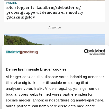
POLITIK
»Nu stopper I«: Landbrugsdebattør og
protestgruppe vil demonstrere mod ny
gødskningslov
Annonce
Denne hjemmeside bruger cookies
Vi bruger cookies til at tilpasse vores indhold og annoncer,
til at vise dig funktioner til sociale medier og til at
analysere vores trafik. Vi deler også oplysninger om din
KVÆG
brug af vores website med vores partnere inden for
Snart kan man søge tilskud til naturprojekter
sociale medier, annonceringspartnere og analysepartnere.
Vores partnere kan kombinere disse data med andre
Annonce