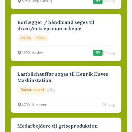
6950, Ringkøbing
06. aug.
NY
Rørlægger / håndmand søges til
dræn/entreprenørarbejde.
Anlæg
Kloak
4690, Haslev
06. aug.
NY
Lastbilchauffør søges til Henrik Haves
Maskinstation
Godstransport
4700, Næstved
03. aug.
Medarbejdere til griseproduktion