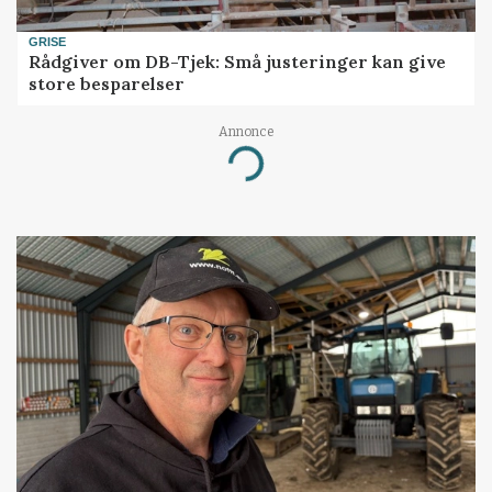
GRISE
Rådgiver om DB-Tjek: Små justeringer kan give
store besparelser
Annonce
Loading...