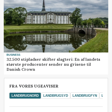
BUSINESS
32.500 stipladser skifter slagteri: En af landets
største producenter sender nu grisene til
Danish Crown
FRA VORES UGEAVISER
LANDBRUGNORD
LANDBRUGSYD
LANDBRUGFYN
LAND