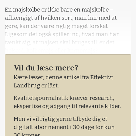
En majskolbe er ikke bare en majskolbe –
afhængigt af hvilken sort, man har med at
gøre, kan der være rigtig meget forskel.
Ligesom det også spiller ind, hvad man har
tænkt sig, at majsen skal bruges til: er det
helsæd, kolbemajs eller kernemajs?
Det er noget, mælkeproducent Svend Allerslev
Vil du læse mere?
fra Hemmet er meget bevidst om. Derudover
Kære læser, denne artikel fra Effektivt
peger han på, at både vind og vejr samt
Landbrug er låst.
markernes forskellighed spiller en afgørende
rolle.
Kvalitetsjournalistik kræver research,
ekspertise og adgang til relevante kilder.
Men vi vil rigtig gerne tilbyde dig et
digitalt abonnement i 30 dage for kun
30 kroner.