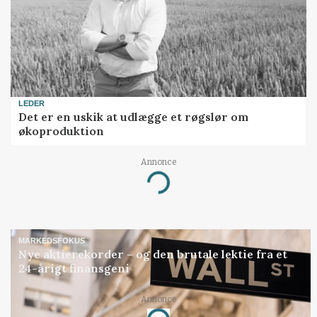
LEDER
Det er en uskik at udlægge et røgslør om
økoproduktion
Annonce
Loading...
MARKEDSFOKUS
Nye aktierekorder – og den brutale lektie fra et
24-årigt finansgeni
Annonce