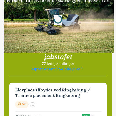
Forserie til selvkørende skårlægger afprøves i år
Annonce
Loading...
Jobs
i samarbejde med
77
ledige stillinger
Opret agent
Se alle jobs
Elevplads tilbydes ved Ringkøbing /
Trainee placement Ringkøbing
Grise