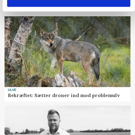
Uændret notering: Spæde lyspunkter i fortsat
presset marked for oksekød
ULVE
Bekræftet: Sætter droner ind mod problemulv