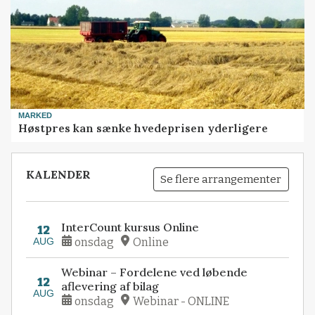
MARKED
Høstpres kan sænke hvedeprisen yderligere
KALENDER
Se flere arrangementer
InterCount kursus Online
12
AUG
onsdag
Online
Webinar – Fordelene ved løbende
12
aflevering af bilag
AUG
onsdag
Webinar - ONLINE