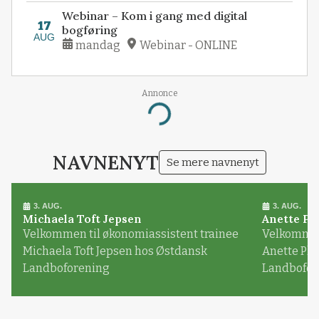
Webinar – Kom i gang med digital
17
bogføring
AUG
mandag
Webinar - ONLINE
Annonce
Loading...
NAVNENYT
Se mere navnenyt
3. AUG.
3. AUG.
Michaela Toft Jepsen
Anette Pl
Velkommen til økonomiassistent trainee
Velkommen 
Michaela Toft Jepsen hos Østdansk
Anette Pl
Landboforening
Landbofor