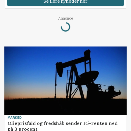
Se flere nyheder her
Annonce
Loading...
MARKED
Olieprisfald og fredshåb sender F5-renten ned
på 3 procent