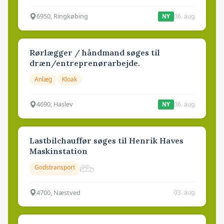
6950, Ringkøbing
06. aug.
NY
Rørlægger / håndmand søges til
dræn/entreprenørarbejde.
Anlæg
Kloak
4690, Haslev
06. aug.
NY
Lastbilchauffør søges til Henrik Haves
Maskinstation
Godstransport
4700, Næstved
03. aug.