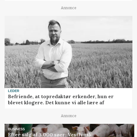
Annonce
LEDER
Befriende, at topredaktør erkender, hun er
blevet klogere. Det kunne vi alle lære af
Annonce
BUSINESS
Efter salg af 3.000 søer: Vestfynsk