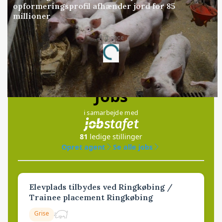
opformeringsprofil afhænder jord for 85
millioner
Annonce
Loading...
Jobs
i samarbejde med
81
ledige stillinger
Opret agent
Se alle jobs
Elevplads tilbydes ved Ringkøbing /
Trainee placement Ringkøbing
Grise