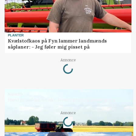
PLANTER
Kvælstofkaos på Fyn lammer landmænds
såplaner: - Jeg føler mig pisset på
Loading...
Annonce
MARKED
Høstpres kan sænke hvedeprisen yderligere
Loading...
Annonce