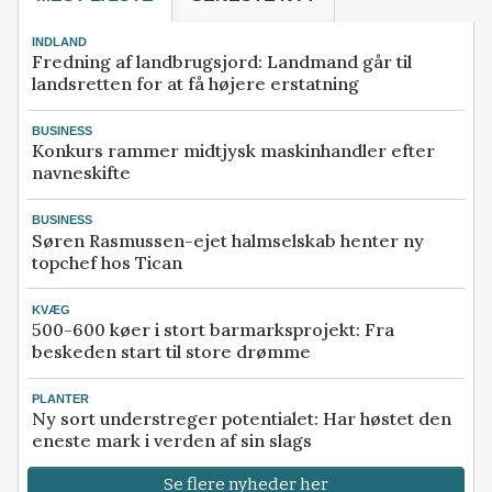
INDLAND
Fredning af landbrugsjord: Landmand går til
landsretten for at få højere erstatning
BUSINESS
Konkurs rammer midtjysk maskinhandler efter
navneskifte
BUSINESS
Søren Rasmussen-ejet halmselskab henter ny
topchef hos Tican
KVÆG
500-600 køer i stort barmarksprojekt: Fra
beskeden start til store drømme
PLANTER
Ny sort understreger potentialet: Har høstet den
eneste mark i verden af sin slags
Se flere nyheder her