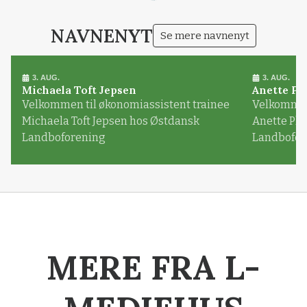
NAVNENYT
Se mere navnenyt
3. AUG.
3. AUG.
Michaela Toft Jepsen
Anette Pl
Velkommen til økonomiassistent trainee
Velkommen 
Michaela Toft Jepsen hos Østdansk
Anette Pl
Landboforening
Landbofor
MERE FRA L-