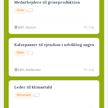
Medarbejdere til griseproduktion
Grise
9681, Ranum
03. aug.
Kalvepasser til ejendom i udvikling søges
Kalve
6392, Bolderslev
03. aug.
Leder til klimastald
Klimastald