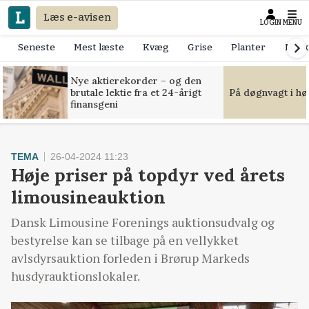
Læs e-avisen
LOGIN
MENU
Seneste
Mest læste
Kvæg
Grise
Planter
Mask
Nye aktierekorder – og den
brutale lektie fra et 24-årigt
På døgnvagt i hø
finansgeni
TEMA
26-04-2024 11:23
Høje priser på topdyr ved årets
limousineauktion
Dansk Limousine Forenings auktionsudvalg og
bestyrelse kan se tilbage på en vellykket
avlsdyrsauktion forleden i Brørup Markeds
husdyrauktionslokaler.