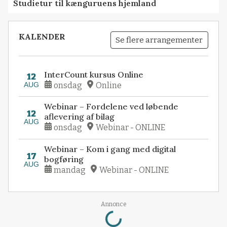
Studietur til kænguruens hjemland
KALENDER
Se flere arrangementer
InterCount kursus Online
12
AUG
onsdag
Online
Webinar – Fordelene ved løbende
12
aflevering af bilag
AUG
onsdag
Webinar - ONLINE
Webinar – Kom i gang med digital
17
bogføring
AUG
mandag
Webinar - ONLINE
Loading...
Annonce