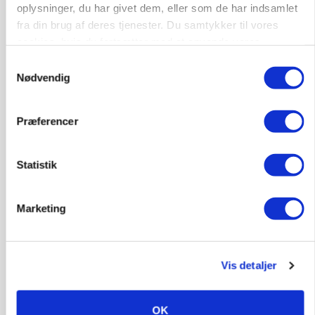
oplysninger, du har givet dem, eller som de har indsamlet
fra din brug af deres tjenester. Du samtykker til vores
cookies, hvis du fortsætter med at anvende vores
PLANTER
hjemmeside.
På døgnvagt i høsten
Samtykkevalg
Nødvendig
Loading...
Annonce
Præferencer
Statistik
Marketing
Vis detaljer
OK