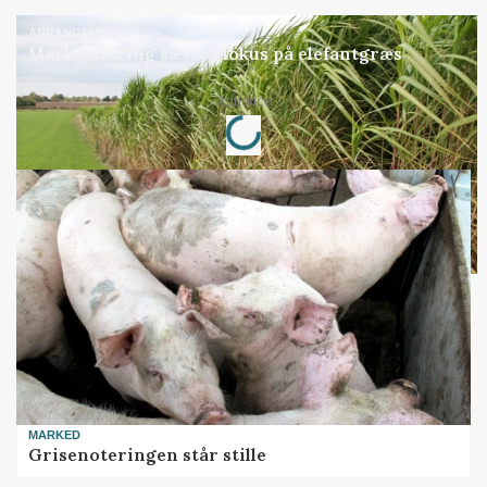
ARRANGEMENT
Markvandring sætter fokus på elefantgræs
Loading...
Annonce
MARKED
Grisenoteringen står stille