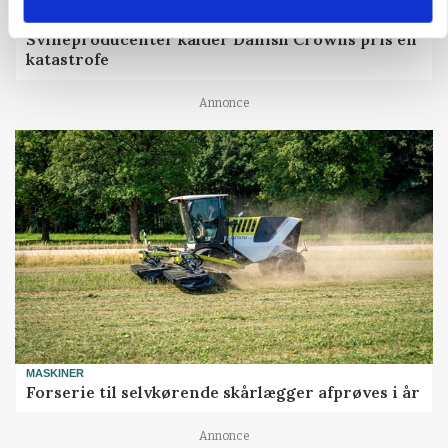
GRISE
Svineproducenter kalder Danish Crowns pris en
katastrofe
Annonce
MASKINER
Forserie til selvkørende skårlægger afprøves i år
Annonce