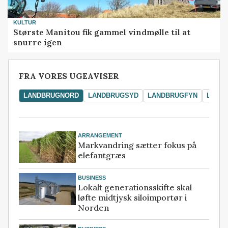
KULTUR
Største Manitou fik gammel vindmølle til at
snurre igen
FRA VORES UGEAVISER
LANDBRUGNORD
LANDBRUGSYD
LANDBRUGFYN
LAND
ARRANGEMENT
Markvandring sætter fokus på
elefantgræs
BUSINESS
Lokalt generationsskifte skal
løfte midtjysk siloimportør i
Norden