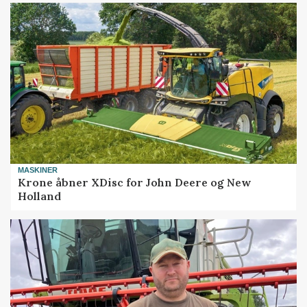
MASKINER
Krone åbner XDisc for John Deere og New
Holland