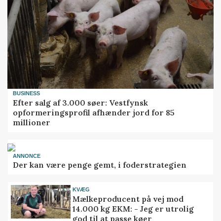
BUSINESS
Efter salg af 3.000 søer: Vestfynsk
opformeringsprofil afhænder jord for 85
millioner
ANNONCE
Der kan være penge gemt, i foderstrategien
KVÆG
Mælkeproducent på vej mod
14.000 kg EKM: - Jeg er utrolig
god til at passe køer