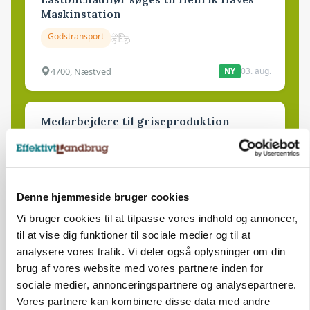
Maskinstation
Godstransport
4700, Næstved
03. aug.
NY
Medarbejdere til griseproduktion
Grise
9681, Ranum
03. aug.
Denne hjemmeside bruger cookies
Vi bruger cookies til at tilpasse vores indhold og annoncer,
til at vise dig funktioner til sociale medier og til at
Kalvepasser til ejendom i udvikling søges
analysere vores trafik. Vi deler også oplysninger om din
Kalve
brug af vores website med vores partnere inden for
sociale medier, annonceringspartnere og analysepartnere.
Vores partnere kan kombinere disse data med andre