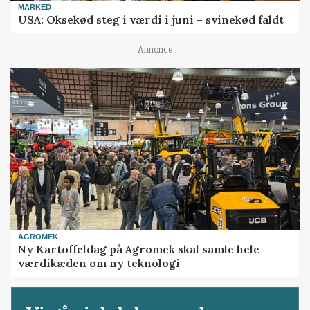
MARKED
USA: Oksekød steg i værdi i juni – svinekød faldt
Annonce
AGROMEK
Ny Kartoffeldag på Agromek skal samle hele
værdikæden om ny teknologi