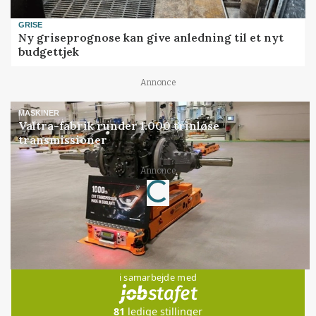
GRISE
Ny griseprognose kan give anledning til et nyt
budgettjek
Annonce
MASKINER
Valtra-fabrik runder 1.000 trinløse
transmissioner
Annonce
Loading...
Jobs
i samarbejde med
81
ledige stillinger