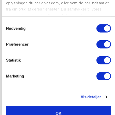
6392, Bolderslev
03. aug.
oplysninger, du har givet dem, eller som de har indsamlet
fra din brug af deres tjenester. Du samtykker til vores
cookies, hvis du fortsætter med at anvende vores
Leder til klimastald
hjemmeside.
Samtykkevalg
Nødvendig
Klimastald
Præferencer
9670, Løgstør
03. aug.
Statistik
Marketing
Vis detaljer
OK