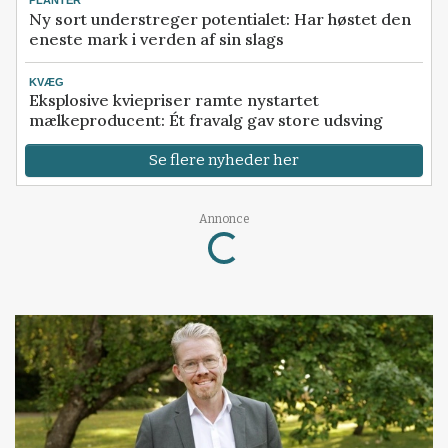
PLANTER
Ny sort understreger potentialet: Har høstet den
eneste mark i verden af sin slags
KVÆG
Eksplosive kviepriser ramte nystartet
mælkeproducent: Ét fravalg gav store udsving
Se flere nyheder her
Annonce
Loading...