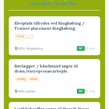
Opret agent
Se alle jobs
Elevplads tilbydes ved Ringkøbing /
Trainee placement Ringkøbing
Grise
6950, Ringkøbing
06. aug.
NY
Rørlægger / håndmand søges til
dræn/entreprenørarbejde.
Anlæg
Kloak
4690, Haslev
06. aug.
NY
Lastbilchauffør søges til Henrik Haves