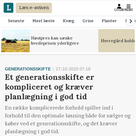
Læs e-avisen
LOGIN
MENU
Seneste
Mest læste
Kvæg
Grise
Planter
Mask
Høstpres kan sænke
Herregård holde
hvedeprisen yderligere
GENERATIONSSKIFTE
27-10-2020 07:18
Et generationsskifte er
kompliceret og kræver
planlægning i god tid
En række komplicerede forhold spiller ind i
forhold til den optimale løsning både for sælger og
køber ved et generationsskifte, og det kræver
planlægning i god tid.