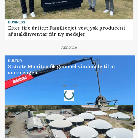
BUSINESS
Efter fire årtier: Familieejet vestjysk producent
af staldinventar får ny medejer
Annonce
KULTUR
Største Manitou fik gammel vindmølle til at
snurre igen
Loading...
Annonce