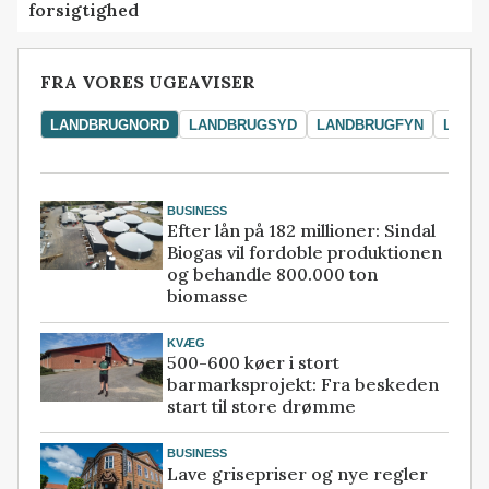
forsigtighed
FRA VORES UGEAVISER
LANDBRUGNORD
LANDBRUGSYD
LANDBRUGFYN
LAND
BUSINESS
Efter lån på 182 millioner: Sindal
Biogas vil fordoble produktionen
og behandle 800.000 ton
biomasse
KVÆG
500-600 køer i stort
barmarksprojekt: Fra beskeden
start til store drømme
BUSINESS
Lave grisepriser og nye regler