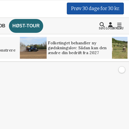
Prøv 30 dage for 30 kr.
OB
HØST-TOUR
SØG
LOGIN
MENU
Folketinget behandler ny
gødskningslov: Sådan kan den
onstrere
ændre din bedrift fra 2027