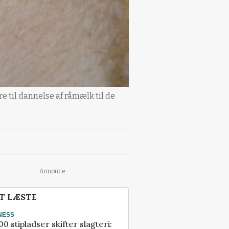
e til dannelse af råmælk til de
Annonce
T LÆSTE
NESS
00 stipladser skifter slagteri: