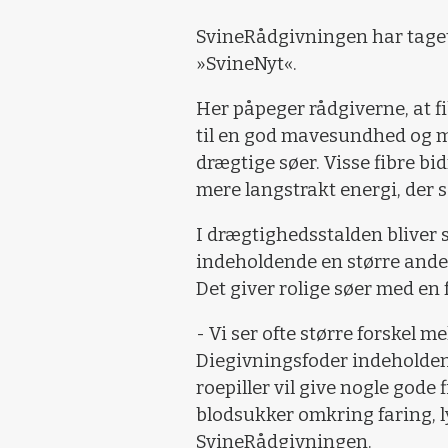
SvineRådgivningen har taget
»SvineNyt«.
Her påpeger rådgiverne, at fib
til en god mavesundhed og 
drægtige søer. Visse fibre bi
mere langstrakt energi, der s
I drægtighedsstalden bliver 
indeholdende en større andel
Det giver rolige søer med en f
- Vi ser ofte større forskel 
Diegivningsfoder indeholdend
roepiller vil give nogle gode 
blodsukker omkring faring, l
SvineRådgivningen.