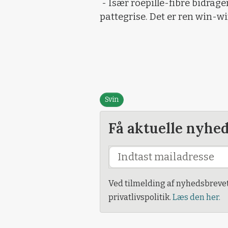
- Især roepille-fibre bidrage
pattegrise. Det er ren win-wi
Svin
Få aktuelle nyhe
Ved tilmelding af nyhedsbreve
privatlivspolitik.
Læs den her.