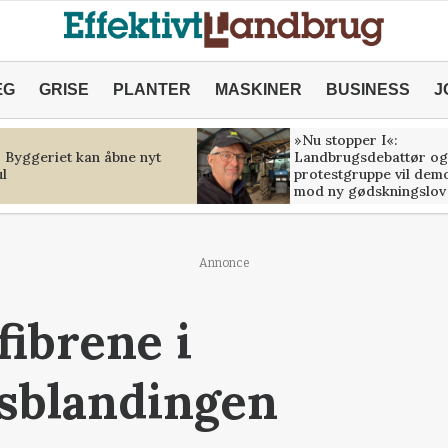
ÆG
GRISE
PLANTER
MASKINER
BUSINESS
J
»Nu stopper I«:
: Byggeriet kan åbne nyt
Landbrugsdebattør og
l
protestgruppe vil dem
mod ny gødskningslov
Annonce
fibrene i
gsblandingen