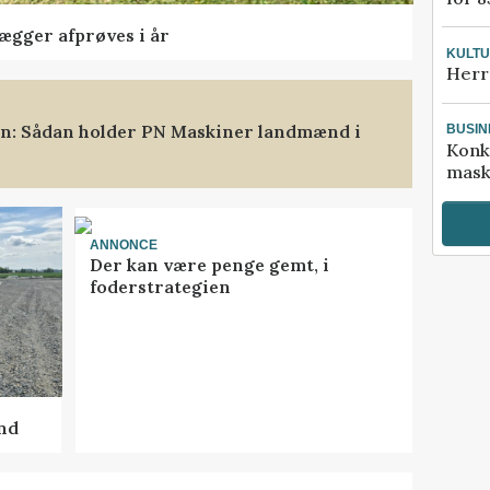
lægger afprøves i år
KULT
Herr
ten: Sådan holder PN Maskiner landmænd i
BUSIN
Konk
mask
ANNONCE
Der kan være penge gemt, i
foderstrategien
nd