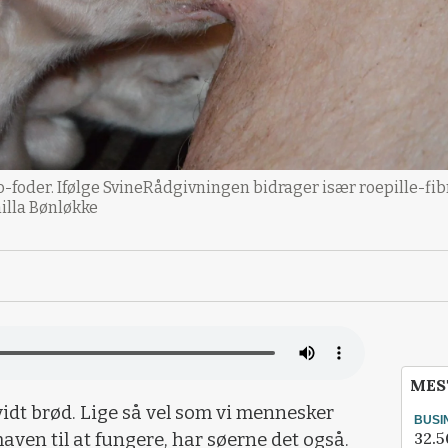
o-foder. Ifølge SvineRådgivningen bidrager især roepille-fibr
milla Bønløkke
MES
vidt brød. Lige så vel som vi mennesker
BUSI
32.5
maven til at fungere, har søerne det også.