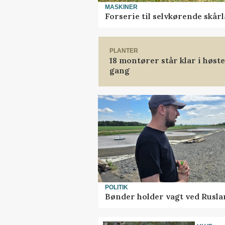
MASKINER
Forserie til selvkørende skår
PLANTER
18 montører står klar i høs
gang
POLITIK
Bønder holder vagt ved Rusla