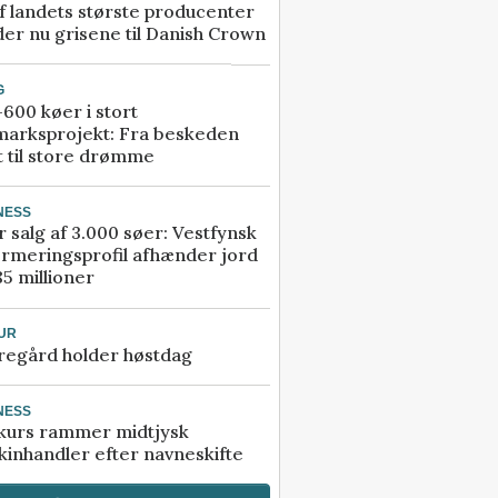
f landets største producenter
er nu grisene til Danish Crown
G
600 køer i stort
marksprojekt: Fra beskeden
t til store drømme
NESS
r salg af 3.000 søer: Vestfynsk
rmeringsprofil afhænder jord
85 millioner
UR
regård holder høstdag
NESS
kurs rammer midtjysk
inhandler efter navneskifte