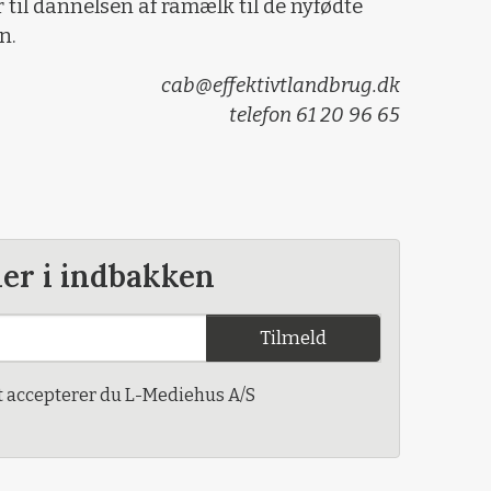
r til dannelsen af råmælk til de nyfødte
n.
cab@effektivtlandbrug.dk
telefon 61 20 96 65
der i indbakken
Tilmeld
t accepterer du L-Mediehus A/S