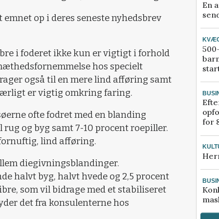
En a
send
 emnet op i deres seneste nyhedsbrev
KVÆ
500-
re i foderet ikke kun er vigtigt i forhold
bar
mæthedsfornemmelse hos specielt
star
drager også til en mere lind afføring samt
ærligt er vigtig omkring faring.
BUSI
Efte
opfo
søerne ofte fodret med en blanding
for 
 rug og byg samt 7-10 procent roepiller.
ornuftig, lind afføring.
KULT
Her
mellem diegivningsblandinger.
e halvt byg, halvt hvede og 2,5 procent
BUSI
fibre, som vil bidrage med et stabiliseret
Kon
mask
yder det fra konsulenterne hos