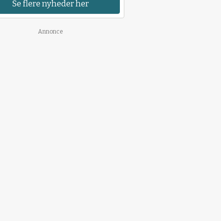
Se flere nyheder her
Annonce