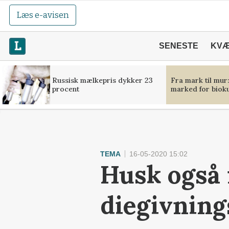
Læs e-avisen
SENESTE
KV
Russisk mælkepris dykker 23
Fra mark til mur
procent
marked for bioku
TEMA
16-05-2020 15:02
Husk også 
diegivnin