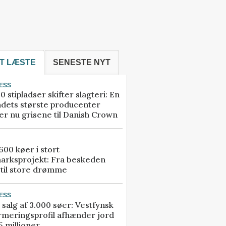
T LÆSTE
SENESTE NYT
ESS
0 stipladser skifter slagteri: En
ndets største producenter
r nu grisene til Danish Crown
00 køer i stort
arksprojekt: Fra beskeden
 til store drømme
ESS
 salg af 3.000 søer: Vestfynsk
rmeringsprofil afhænder jord
5 millioner