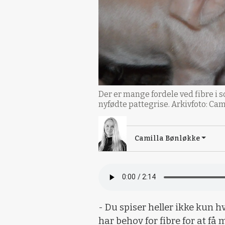
Der er mange fordele ved fibre i s
nyfødte pattegrise. Arkivfoto: Ca
Camilla Bønløkke
- Du spiser heller ikke kun h
har behov for fibre for at få 