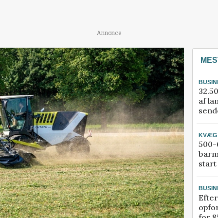
Annonce
MES
BUSIN
32.50
af la
sende
KVÆG
500-6
barm
start
BUSIN
Efter
opfo
for 8