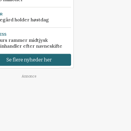
UR
egård holder høstdag
ESS
urs rammer midtjysk
inhandler efter navneskifte
Se flere nyheder her
Annonce