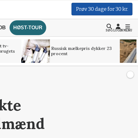
Prøv 30 dage for 30 kr.
OB
HØST-TOUR
SØG
LOGIN
MENU
t tv-
Russisk mælkepris dykker 23
brugets
procent
kte
andmænd