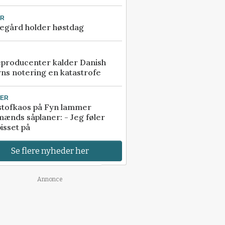
UR
egård holder høstdag
eproducenter kalder Danish
ns notering en katastrofe
TER
stofkaos på Fyn lammer
ænds såplaner: - Jeg føler
isset på
Se flere nyheder her
Annonce