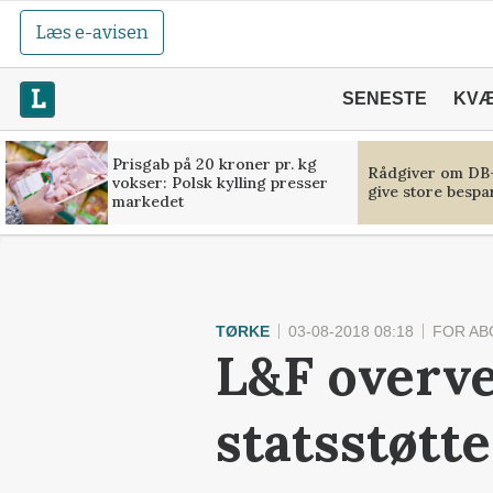
Læs e-avisen
SENESTE
KV
Prisgab på 20 kroner pr. kg
Rådgiver om DB-
vokser: Polsk kylling presser
give store bespa
markedet
TØRKE
03-08-2018 08:18
FOR A
L&F overve
statsstøtt