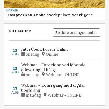
MARKED
Høstpres kan sænke hvedeprisen yderligere
KALENDER
Se flere arrangementer
InterCount kursus Online
12
AUG
onsdag
Online
Webinar – Fordelene ved løbende
12
aflevering af bilag
AUG
onsdag
Webinar - ONLINE
Webinar – Kom i gang med digital
17
bogføring
AUG
mandag
Webinar - ONLINE