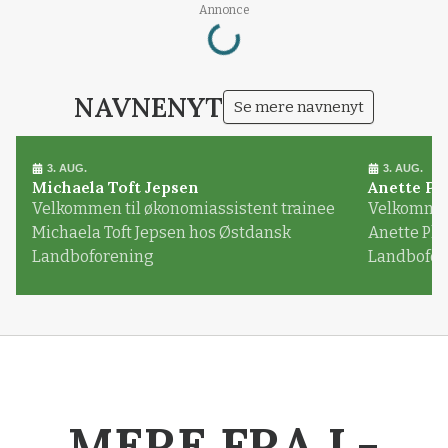
Loading...
Annonce
NAVNENYT
Se mere navnenyt
3. AUG.
3. AUG.
Michaela Toft Jepsen
Anette Pl
Velkommen til økonomiassistent trainee
Velkommen 
Michaela Toft Jepsen hos Østdansk
Anette Pl
Landboforening
Landbofor
MERE FRA L-