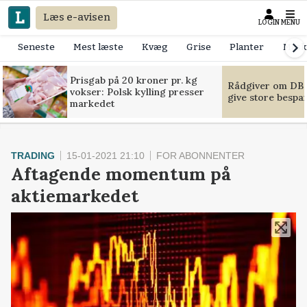
Læs e-avisen
LOGIN
MENU
Seneste
Mest læste
Kvæg
Grise
Planter
Mask
Prisgab på 20 kroner pr. kg
Rådgiver om DB-
vokser: Polsk kylling presser
give store bespa
markedet
TRADING
15-01-2021 21:10
FOR ABONNENTER
Aftagende momentum på
aktiemarkedet