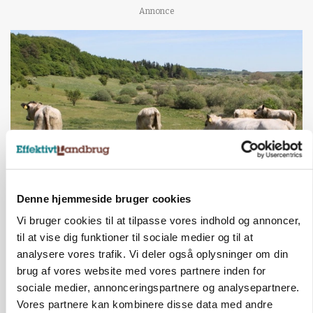
Annonce
Denne hjemmeside bruger cookies
KVÆG
Snart kan man søge tilskud til naturprojekter
Vi bruger cookies til at tilpasse vores indhold og annoncer,
til at vise dig funktioner til sociale medier og til at
Annonce
analysere vores trafik. Vi deler også oplysninger om din
brug af vores website med vores partnere inden for
PLANTER
Før såmaskinen kører: Her er efterårets største
sociale medier, annonceringspartnere og analysepartnere.
skadedyrsrisici
Vores partnere kan kombinere disse data med andre