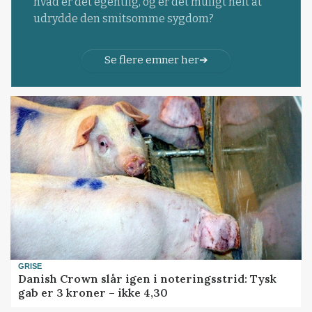
hvad er det egentlig, og er det muligt helt at
udrydde den smitsomme sygdom?
Se flere emner her
GRISE
Danish Crown slår igen i noteringsstrid: Tysk
gab er 3 kroner – ikke 4,30