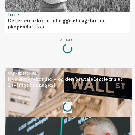
LEDER
Det er en uskik at udlægge et røgslør om
økoproduktion
Loading...
Annonce
MARKEDSFOKUS
Nye aktierekorder – og den brutale lektie fra et
24-årigt finansgeni
Loading...
Annonce