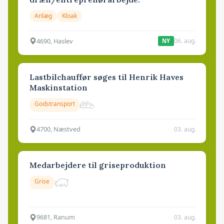
Anlæg
Kloak
4690, Haslev
06. aug.
NY
Lastbilchauffør søges til Henrik Haves
Maskinstation
Godstransport
4700, Næstved
03. aug.
Medarbejdere til griseproduktion
Grise
9681, Ranum
03. aug.