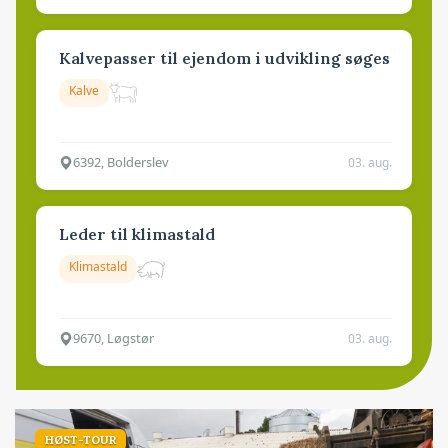
Kalvepasser til ejendom i udvikling søges
Kalve
6392, Bolderslev
03. aug.
Leder til klimastald
Klimastald
9670, Løgstør
03. aug.
HØST-TOUR