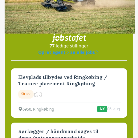
Jobs
i samarbejde med
77
ledige stillinger
Opret agent
Se alle jobs
Elevplads tilbydes ved Ringkøbing /
Trainee placement Ringkøbing
Grise
6950, Ringkøbing
06. aug.
NY
Rørlægger / håndmand søges til
dræn/entreprenørarbejde.