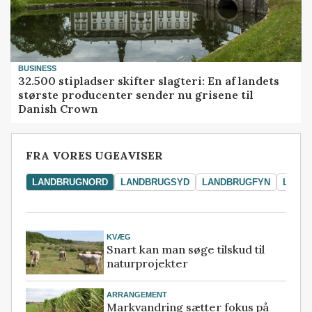
BUSINESS
32.500 stipladser skifter slagteri: En af landets
største producenter sender nu grisene til
Danish Crown
FRA VORES UGEAVISER
LANDBRUGNORD
LANDBRUGSYD
LANDBRUGFYN
LAND
KVÆG
Snart kan man søge tilskud til
naturprojekter
ARRANGEMENT
Markvandring sætter fokus på