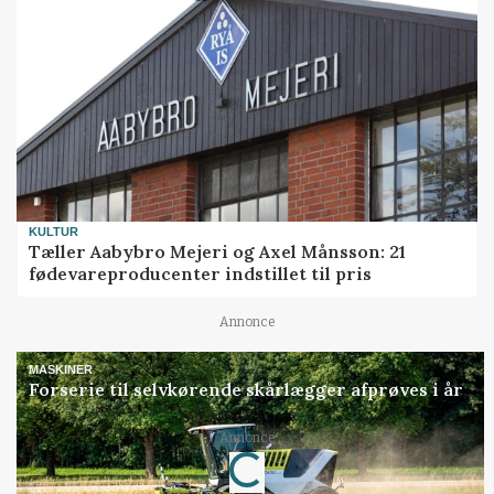
KULTUR
Tæller Aabybro Mejeri og Axel Månsson: 21
fødevareproducenter indstillet til pris
Annonce
MASKINER
Forserie til selvkørende skårlægger afprøves i år
Annonce
Loading...