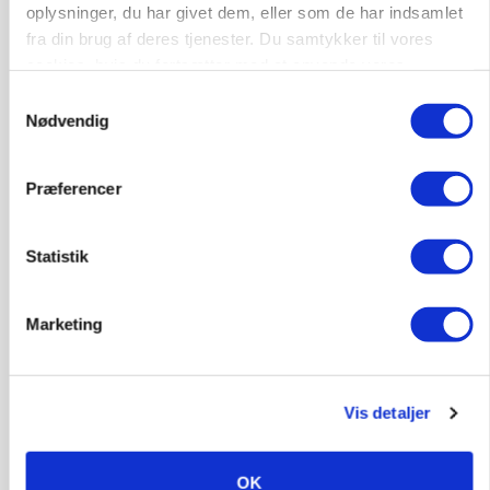
Loading...
oplysninger, du har givet dem, eller som de har indsamlet
Annonce
fra din brug af deres tjenester. Du samtykker til vores
cookies, hvis du fortsætter med at anvende vores
hjemmeside.
Samtykkevalg
Nødvendig
Præferencer
Statistik
Marketing
MARKED
Uændret notering: Spæde lyspunkter i fortsat
presset marked for oksekød
Vis detaljer
OK