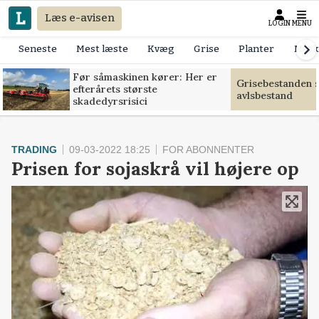
Læs e-avisen
LOGIN
MENU
Seneste
Mest læste
Kvæg
Grise
Planter
Mask
Før såmaskinen kører: Her er
Grisebestanden s
efterårets største
avlsbestand
skadedyrsrisici
TRADING
09-03-2022 18:25
FOR ABONNENTER
Prisen for sojaskrå vil højere op