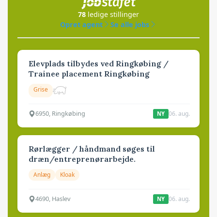
78
ledige stillinger
Opret agent
Se alle jobs
Elevplads tilbydes ved Ringkøbing /
Trainee placement Ringkøbing
Grise
6950, Ringkøbing
06. aug.
NY
Rørlægger / håndmand søges til
dræn/entreprenørarbejde.
Anlæg
Kloak
4690, Haslev
06. aug.
NY