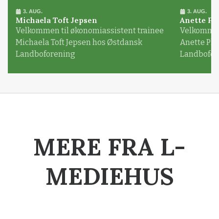
3. AUG.
3. AUG.
Michaela Toft Jepsen
Anette Pl
Velkommen til økonomiassistent trainee
Velkommen 
Michaela Toft Jepsen hos Østdansk
Anette Pl
Landboforening
Landbofor
MERE FRA L-
MEDIEHUS