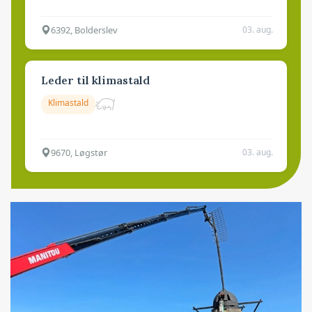
6392, Bolderslev
03. aug.
Leder til klimastald
Klimastald
9670, Løgstør
03. aug.