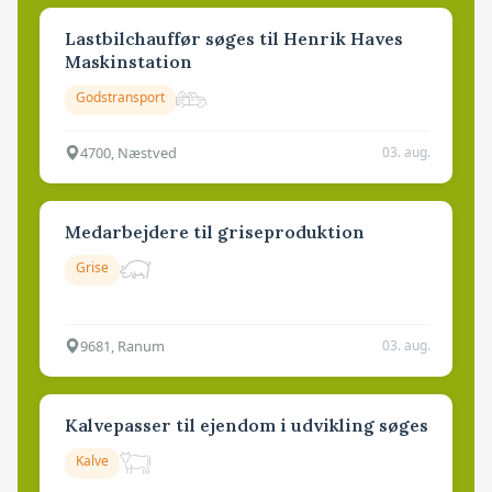
Lastbilchauffør søges til Henrik Haves
Maskinstation
Godstransport
4700, Næstved
03. aug.
Medarbejdere til griseproduktion
Grise
9681, Ranum
03. aug.
Kalvepasser til ejendom i udvikling søges
Kalve