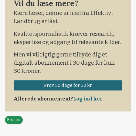
Vil du læse mere?
at reducere i udbytterne. Sammen med den
tragiske situation i Ukraine går det derfor igen
Kære læser, denne artikel fra Effektivt
godt opad for prisen for sojaskrå, der nu er tæt
Landbrug er låst.
på at ramme de prisrekorder, som vi senest så
Kvalitetsjournalistik kræver research,
tilbage
ekspertise og adgang til relevante kilder.
Men vi vil rigtig gerne tilbyde dig et
digitalt abonnement i 30 dage for kun
30 kroner.
Prøv 30 dage for 30 kr
Allerede abonnement?
Log ind her
Finans