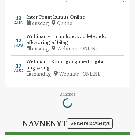
InterCount kursus Online
12
AUG
onsdag
Online
Webinar – Fordelene ved løbende
12
aflevering af bilag
AUG
onsdag
Webinar - ONLINE
Webinar – Kom i gang med digital
17
bogføring
AUG
mandag
Webinar - ONLINE
Loading...
Annonce
NAVNENYT
Se mere navnenyt