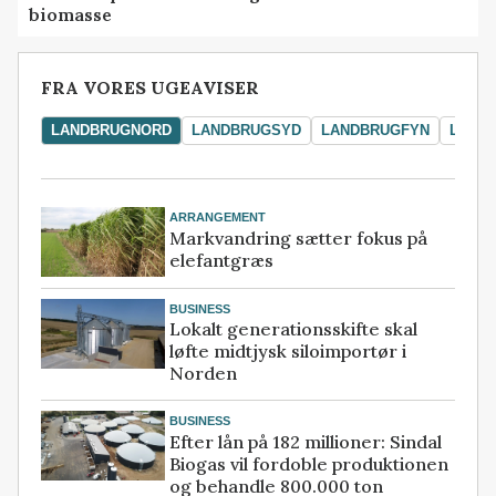
biomasse
FRA VORES UGEAVISER
LANDBRUGNORD
LANDBRUGSYD
LANDBRUGFYN
LAND
ARRANGEMENT
Markvandring sætter fokus på
elefantgræs
BUSINESS
Lokalt generationsskifte skal
løfte midtjysk siloimportør i
Norden
BUSINESS
Efter lån på 182 millioner: Sindal
Biogas vil fordoble produktionen
og behandle 800.000 ton