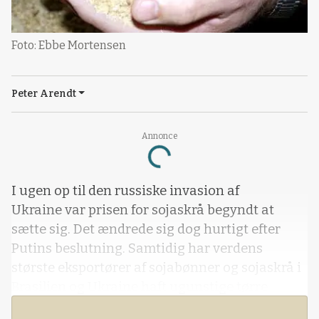
Foto: Ebbe Mortensen
Peter Arendt
Annonce
Loading...
I ugen op til den russiske invasion af
Ukraine var prisen for sojaskrå begyndt at
sætte sig. Det ændrede sig dog hurtigt efter
Putins beslutning. Samtidig har verdens
største eksportører af sojabønner og sojaskrå i
Brasilien og Ukraine haft ugunstige tørre
vejforhold de seneste måneder, hvilket ser ud til