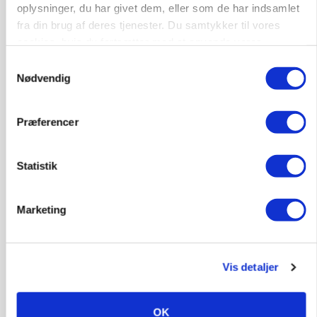
oplysninger, du har givet dem, eller som de har indsamlet
fra din brug af deres tjenester. Du samtykker til vores
cookies, hvis du fortsætter med at anvende vores
hjemmeside.
Samtykkevalg
Nødvendig
Præferencer
MASKINER
Forserie til selvkørende skårlægger afprøves i år
Statistik
Marketing
Vis detaljer
OK