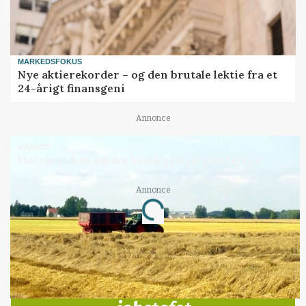
MARKEDSFOKUS
Nye aktierekorder – og den brutale lektie fra et
24-årigt finansgeni
Annonce
MARKED
Høstpres kan sænke hvedeprisen yderligere
Annonce
Loading...
Jobs
i samarbejde med