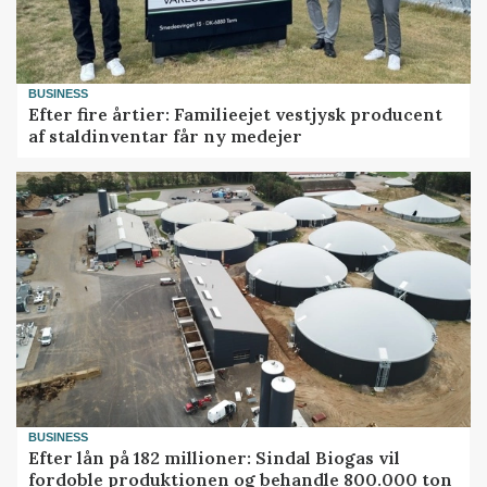
BUSINESS
Efter fire årtier: Familieejet vestjysk producent
af staldinventar får ny medejer
BUSINESS
Efter lån på 182 millioner: Sindal Biogas vil
fordoble produktionen og behandle 800.000 ton