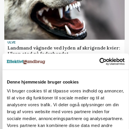
ULVE
Landmand vågnede ved lyden af skrigende kvier:
Ulven stod på foderbordet
Annonce
LEDER
Denne hjemmeside bruger cookies
Det er en uskik at udlægge et røgslør om
økoproduktion
Vi bruger cookies til at tilpasse vores indhold og annoncer,
Loading...
til at vise dig funktioner til sociale medier og til at
Annonce
analysere vores trafik. Vi deler også oplysninger om din
brug af vores website med vores partnere inden for
sociale medier, annonceringspartnere og analysepartnere.
Vores partnere kan kombinere disse data med andre