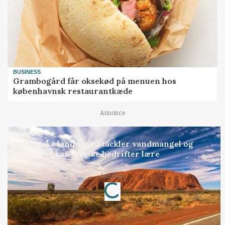
BUSINESS
Grambogård får oksekød på menuen hos
københavnsk restaurantkæde
Annonce
KULTUR
Australske landmænd tackler vandmangel og
klima: Det kan danske bedrifter lære
Annonce
Loading...