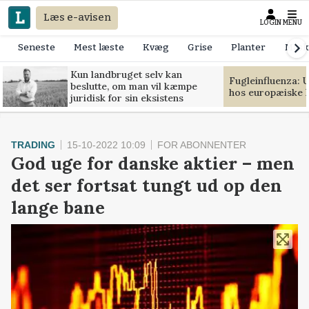
Læs e-avisen
LOGIN
MENU
Seneste
Mest læste
Kvæg
Grise
Planter
Mask
Kun landbruget selv kan
Fugleinfluenza: 
beslutte, om man vil kæmpe
hos europæiske 
juridisk for sin eksistens
TRADING
15-10-2022 10:09
FOR ABONNENTER
God uge for danske aktier – men
det ser fortsat tungt ud op den
lange bane