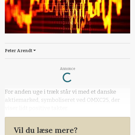
Peter Arendt
Annonce
Loading...
For anden uge i træk står vi med et danske
aktiemarked, symboliseret ved OMXC25, der
viser lidt positive takter.
Vil du læse mere?