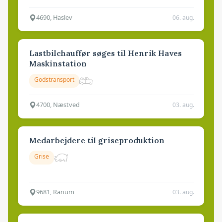
4690, Haslev
06. aug.
Lastbilchauffør søges til Henrik Haves
Maskinstation
Godstransport
4700, Næstved
03. aug.
Medarbejdere til griseproduktion
Grise
9681, Ranum
03. aug.