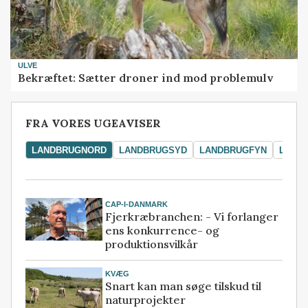
ULVE
Bekræftet: Sætter droner ind mod problemulv
FRA VORES UGEAVISER
LANDBRUGNORD
LANDBRUGSYD
LANDBRUGFYN
LAND
CAP-I-DANMARK
Fjerkræbranchen: - Vi forlanger
ens konkurrence- og
produktionsvilkår
KVÆG
Snart kan man søge tilskud til
naturprojekter