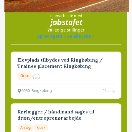
Jobs
i samarbejde med
70
ledige stillinger
Opret agent
Se alle jobs
Elevplads tilbydes ved Ringkøbing /
Trainee placement Ringkøbing
Grise
6950, Ringkøbing
06. aug.
Rørlægger / håndmand søges til
dræn/entreprenørarbejde.
Anlæg
Kloak