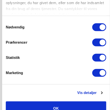
oplysninger, du har givet dem, eller som de har indsamlet
fra din brug af deres tjenester. Du samtykker til vores
cookies, hvis du fortsætter med at anvende vores
hjemmeside.
Samtykkevalg
Nødvendig
Præferencer
Statistik
BUSINESS
Fra mark til mur: Byggeriet kan åbne nyt
marked for biokul
Marketing
Vis detaljer
OK