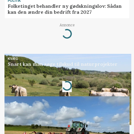
POLITIK
Folketinget behandler ny gødskningslov: Sådan
kan den ændre din bedrift fra 2027
Annonce
Loading...
KVÆG
Snart kan man søge tilskud til naturprojekter
Annonce
Loading...