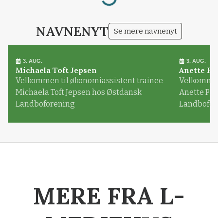
NAVNENYT
Se mere navnenyt
3. AUG.
3. AUG.
Michaela Toft Jepsen
Anette Pl
Velkommen til økonomiassistent trainee
Velkommen 
Michaela Toft Jepsen hos Østdansk
Anette Pl
Landboforening
Landbofor
MERE FRA L-