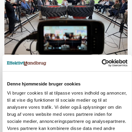
BUSINESS
Ejer eller medejer? Nyt tv-format udfordrer
landbrugets ejerstruktur
Annonce
Denne hjemmeside bruger cookies
Vi bruger cookies til at tilpasse vores indhold og annoncer,
MARKED
til at vise dig funktioner til sociale medier og til at
Russisk mælkepris dykker 23 procent
analysere vores trafik. Vi deler også oplysninger om din
brug af vores website med vores partnere inden for
Annonce
sociale medier, annonceringspartnere og analysepartnere.
Loading...
Vores partnere kan kombinere disse data med andre