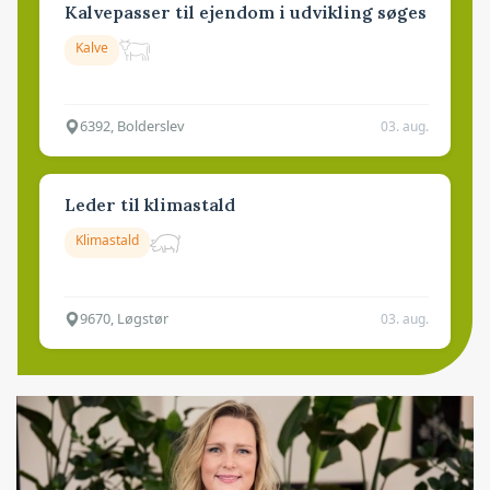
Kalvepasser til ejendom i udvikling søges
Kalve
6392, Bolderslev
03. aug.
Leder til klimastald
Klimastald
9670, Løgstør
03. aug.