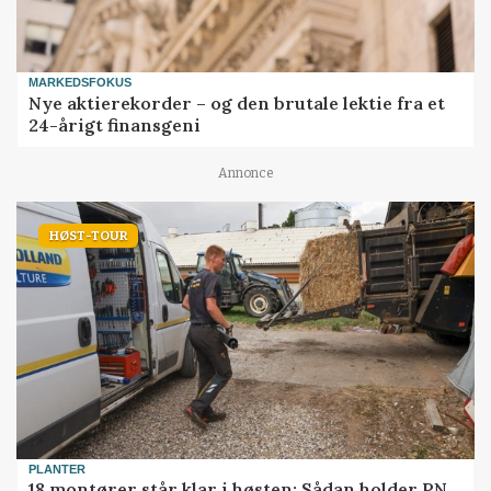
MARKEDSFOKUS
Nye aktierekorder – og den brutale lektie fra et
24-årigt finansgeni
Annonce
HØST-TOUR
PLANTER
18 montører står klar i høsten: Sådan holder PN