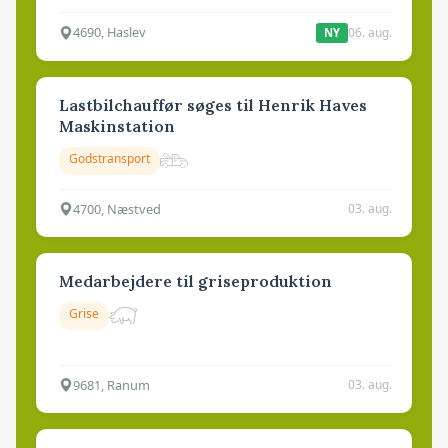
4690, Haslev
06. aug.
NY
Lastbilchauffør søges til Henrik Haves
Maskinstation
Godstransport
4700, Næstved
03. aug.
Medarbejdere til griseproduktion
Grise
9681, Ranum
03. aug.