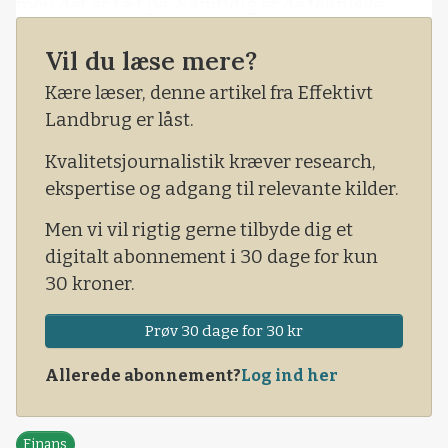
men det er tæt på. Samtidig er de tekniske
indikatorer begyndt at vende rundt, og de
Vil du læse mere?
begynder derfor samtidig at tale for en ny
prisstigning.
Kære læser, denne artikel fra Effektivt
Landbrug er låst.
Kvalitetsjournalistik kræver research,
ekspertise og adgang til relevante kilder.
Men vi vil rigtig gerne tilbyde dig et
digitalt abonnement i 30 dage for kun
30 kroner.
Prøv 30 dage for 30 kr
Allerede abonnement?
Log ind her
Finans