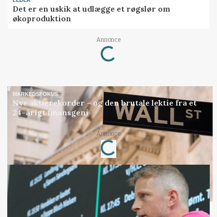
LEDER
Det er en uskik at udlægge et røgslør om
økoproduktion
Loading...
Annonce
MARKEDSFOKUS
Nye aktierekorder – og den brutale lektie fra et
24-årigt finansgeni
Loading...
Annonce