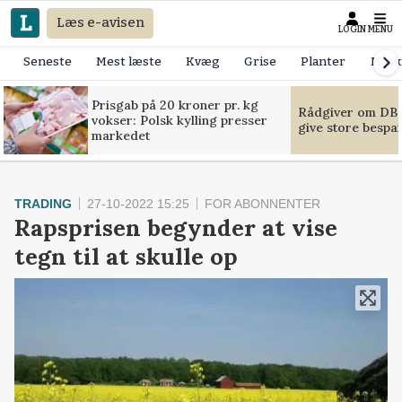
Læs e-avisen
LOGIN
MENU
Seneste
Mest læste
Kvæg
Grise
Planter
Mask
Prisgab på 20 kroner pr. kg
Rådgiver om DB-
vokser: Polsk kylling presser
give store bespa
markedet
TRADING
27-10-2022 15:25
FOR ABONNENTER
Rapsprisen begynder at vise
tegn til at skulle op