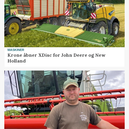
MASKINER
Krone åbner XDisc for John Deere og New
Holland