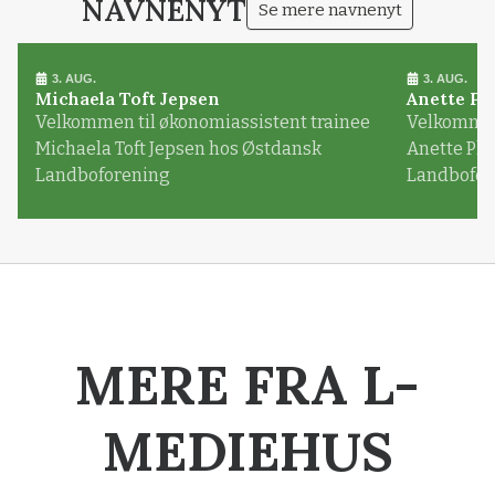
NAVNENYT
Se mere navnenyt
3. AUG.
3. AUG.
Michaela Toft Jepsen
Anette Pl
Velkommen til økonomiassistent trainee
Velkommen 
Michaela Toft Jepsen hos Østdansk
Anette Pl
Landboforening
Landbofor
MERE FRA L-
MEDIEHUS