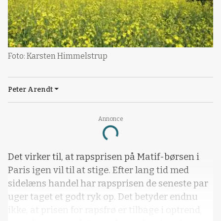
Foto: Karsten Himmelstrup
Peter Arendt
Annonce
Loading...
Det virker til, at rapsprisen på Matif-børsen i
Paris igen vil til at stige. Efter lang tid med
sidelæns handel har rapsprisen de seneste par
uger taget et godt ryk op. Det betyder endnu
ikke, at prisen for rapsfrø er tilbage i optrend,