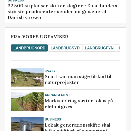
BUSINESS
32.500 stipladser skifter slagteri: En af landets
største producenter sender nu grisene til
Danish Crown
FRA VORES UGEAVISER
LANDBRUGNORD
LANDBRUGSYD
LANDBRUGFYN
LAND
KVÆG
Snart kan man søge tilskud til
naturprojekter
ARRANGEMENT
Markvandring sætter fokus på
elefantgræs
BUSINESS
Lokalt generationsskifte skal
løfte midtjysk siloimportør i