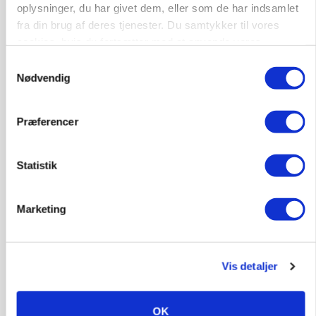
oplysninger, du har givet dem, eller som de har indsamlet
fra din brug af deres tjenester. Du samtykker til vores
cookies, hvis du fortsætter med at anvende vores
hjemmeside.
Samtykkevalg
Nødvendig
Præferencer
Statistik
MARKED
Marketing
Uændret notering: Spæde lyspunkter i fortsat
presset marked for oksekød
Vis detaljer
OK