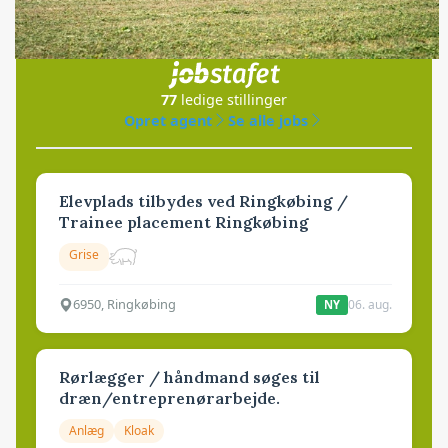
Jobs
i samarbejde med
77
ledige stillinger
Opret agent
Se alle jobs
Elevplads tilbydes ved Ringkøbing /
Trainee placement Ringkøbing
Grise
6950, Ringkøbing
06. aug.
NY
Rørlægger / håndmand søges til
dræn/entreprenørarbejde.
Anlæg
Kloak