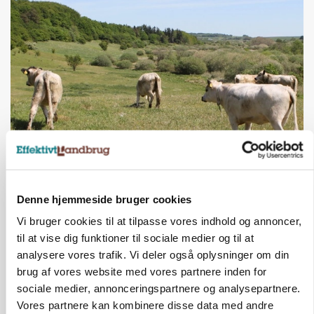
KVÆG
Snart kan man søge tilskud til naturprojekter
Denne hjemmeside bruger cookies
Annonce
Vi bruger cookies til at tilpasse vores indhold og annoncer,
til at vise dig funktioner til sociale medier og til at
PLANTER
Før såmaskinen kører: Her er efterårets største
analysere vores trafik. Vi deler også oplysninger om din
skadedyrsrisici
brug af vores website med vores partnere inden for
sociale medier, annonceringspartnere og analysepartnere.
Loading...
Annonce
Vores partnere kan kombinere disse data med andre