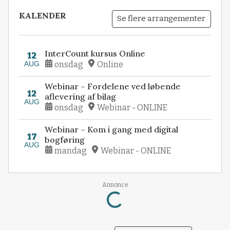
KALENDER
Se flere arrangementer
InterCount kursus Online
12
AUG
onsdag
Online
Webinar – Fordelene ved løbende
12
aflevering af bilag
AUG
onsdag
Webinar - ONLINE
Webinar – Kom i gang med digital
17
bogføring
AUG
mandag
Webinar - ONLINE
Loading...
Annonce