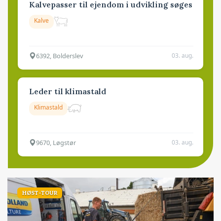
Kalvepasser til ejendom i udvikling søges
Kalve
6392, Bolderslev
03. aug.
Leder til klimastald
Klimastald
9670, Løgstør
03. aug.
HØST-TOUR