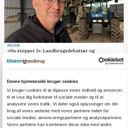
POLITIK
»Nu stopper I«: Landbrugsdebattør og
protestgruppe vil demonstrere mod ny
gødskningslov
Annonce
Denne hjemmeside bruger cookies
KVÆG
Vi bruger cookies til at tilpasse vores indhold og annoncer,
Snart kan man søge tilskud til naturprojekter
til at vise dig funktioner til sociale medier og til at
Loading...
analysere vores trafik. Vi deler også oplysninger om din
Annonce
brug af vores website med vores partnere inden for
sociale medier, annonceringspartnere og analysepartnere.
Vores partnere kan kombinere disse data med andre