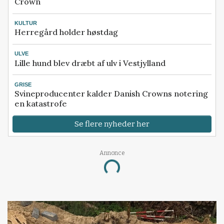
Crown
KULTUR
Herregård holder høstdag
ULVE
Lille hund blev dræbt af ulv i Vestjylland
GRISE
Svineproducenter kalder Danish Crowns notering
en katastrofe
Se flere nyheder her
Annonce
Loading...