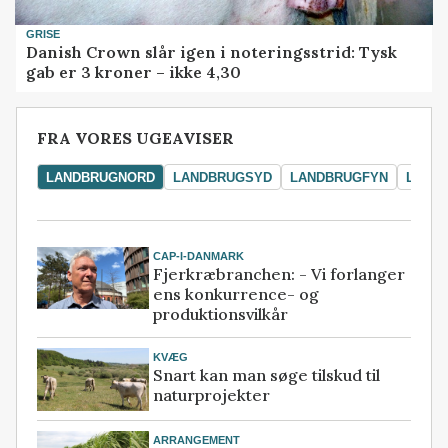
GRISE
Danish Crown slår igen i noteringsstrid: Tysk
gab er 3 kroner – ikke 4,30
FRA VORES UGEAVISER
LANDBRUGNORD
LANDBRUGSYD
LANDBRUGFYN
LAND
CAP-I-DANMARK
Fjerkræbranchen: - Vi forlanger
ens konkurrence- og
produktionsvilkår
KVÆG
Snart kan man søge tilskud til
naturprojekter
ARRANGEMENT