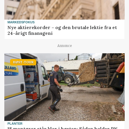
MARKEDSFOKUS
Nye aktierekorder – og den brutale lektie fra et
24-årigt finansgeni
Annonce
HØST-TOUR
PLANTER
18 montører står klar i høsten: Sådan holder PN