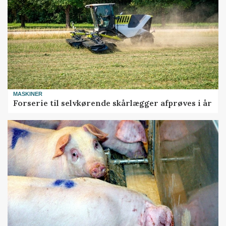
MASKINER
Forserie til selvkørende skårlægger afprøves i år