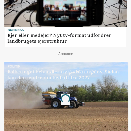
BUSINESS
Ejer eller medejer? Nyt tv-format udfordrer
landbrugets ejerstruktur
Annonce
POLITIK
Folketinget behandler ny gødskningslov: Sådan
kan den ændre din bedrift fra 2027
Annonce
Loading...
Jobs