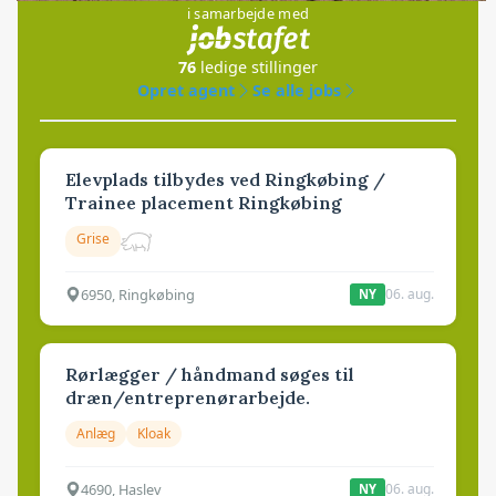
i samarbejde med
76
ledige stillinger
Opret agent
Se alle jobs
Elevplads tilbydes ved Ringkøbing /
Trainee placement Ringkøbing
Grise
6950, Ringkøbing
06. aug.
NY
Rørlægger / håndmand søges til
dræn/entreprenørarbejde.
Anlæg
Kloak
4690, Haslev
06. aug.
NY