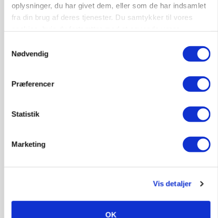
oplysninger, du har givet dem, eller som de har indsamlet
fra din brug af deres tjenester. Du samtykker til vores
cookies, hvis du fortsætter med at anvende vores
hjemmeside.
Samtykkevalg
Nødvendig
Præferencer
PLANTER
Statistik
Før såmaskinen kører: Her er efterårets største
skadedyrsrisici
Marketing
Vis detaljer
OK