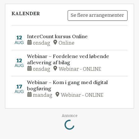
KALENDER
Se flere arrangementer
InterCount kursus Online
12
AUG
onsdag
Online
Webinar – Fordelene ved løbende
12
aflevering af bilag
AUG
onsdag
Webinar - ONLINE
Webinar – Kom i gang med digital
17
bogføring
AUG
mandag
Webinar - ONLINE
Loading...
Annonce