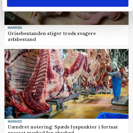
MARKED
Grisebestanden stiger trods svagere
avlsbestand
MARKED
Uændret notering: Spæde lyspunkter i fortsat
presset marked for oksekød