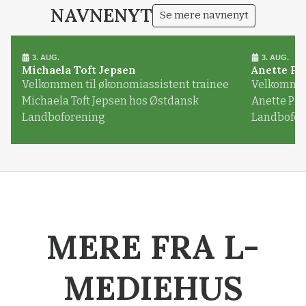
NAVNENYT
Se mere navnenyt
3. AUG.
3. AUG.
Michaela Toft Jepsen
Anette Pl
Velkommen til økonomiassistent trainee
Velkommen 
Michaela Toft Jepsen hos Østdansk
Anette Pl
Landboforening
Landbofor
MERE FRA L-
MEDIEHUS