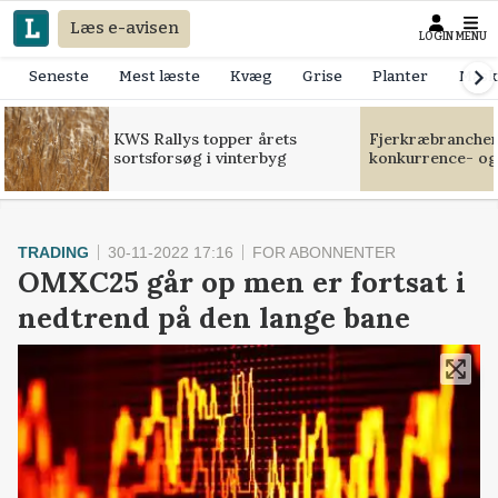
Læs e-avisen
LOGIN
MENU
Seneste
Mest læste
Kvæg
Grise
Planter
Mask
KWS Rallys topper årets
Fjerkræbranchen:
sortsforsøg i vinterbyg
konkurrence- og
TRADING
30-11-2022 17:16
FOR ABONNENTER
OMXC25 går op men er fortsat i
nedtrend på den lange bane