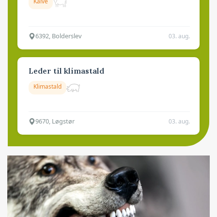
Kalve
6392, Bolderslev
03. aug.
Leder til klimastald
Klimastald
9670, Løgstør
03. aug.