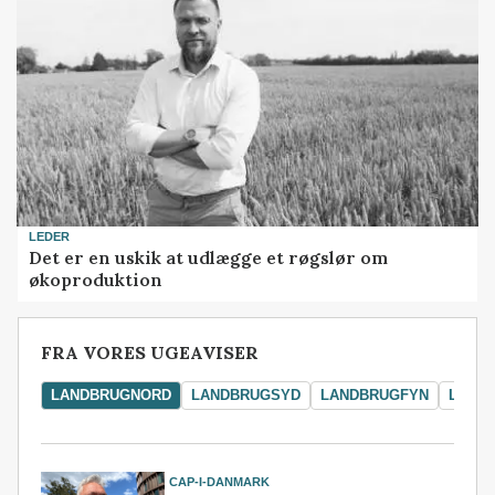
LEDER
Det er en uskik at udlægge et røgslør om
økoproduktion
FRA VORES UGEAVISER
LANDBRUGNORD
LANDBRUGSYD
LANDBRUGFYN
LAND
CAP-I-DANMARK