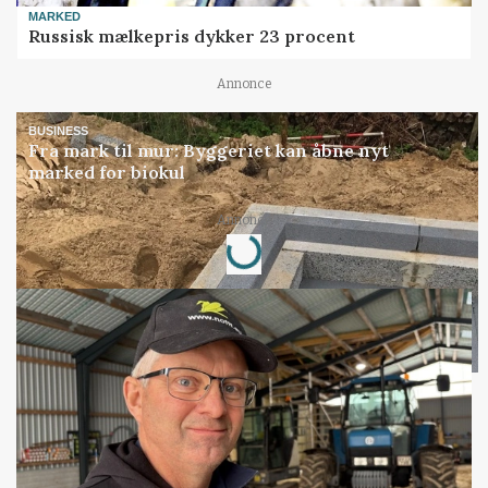
MARKED
Russisk mælkepris dykker 23 procent
Annonce
BUSINESS
Fra mark til mur: Byggeriet kan åbne nyt
marked for biokul
Loading...
Annonce