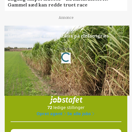
Gammel sæd kan redde truet race
Annonce
ARRANGEMENT
Markvandring sætter fokus på elefantgræs
Annonce
Loading...
Jobs
i samarbejde med
72
ledige stillinger
Opret agent
Se alle jobs