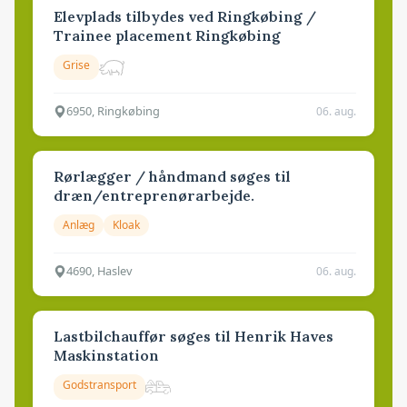
Elevplads tilbydes ved Ringkøbing /
Trainee placement Ringkøbing
Grise
6950, Ringkøbing
06. aug.
Rørlægger / håndmand søges til
dræn/entreprenørarbejde.
Anlæg
Kloak
4690, Haslev
06. aug.
Lastbilchauffør søges til Henrik Haves
Maskinstation
Godstransport