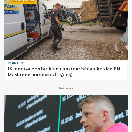
HØST-TOUR
PLANTER
18 montører står klar i høsten: Sådan holder PN
Maskiner landmænd i gang
Annonce