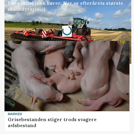
Før såmaskinen kører: Her er efterårets største
skadedyrsrisici
Loading...
Annonce
MARKED
Grisebestanden stiger trods svagere
avlsbestand