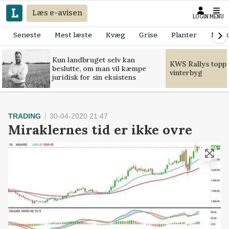
Læs e-avisen
LOGIN
MENU
Seneste
Mest læste
Kvæg
Grise
Planter
Mask
Kun landbruget selv kan
KWS Rallys toppe
beslutte, om man vil kæmpe
vinterbyg
juridisk for sin eksistens
TRADING
30-04-2020 21:47
Miraklernes tid er ikke ovre