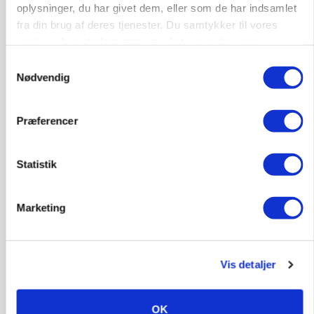
Leder til klimastald
oplysninger, du har givet dem, eller som de har indsamlet
Klimastald
fra din brug af deres tjenester. Du samtykker til vores
cookies, hvis du fortsætter med at anvende vores
hjemmeside.
Samtykkevalg
9670, Løgstør
03. aug.
Nødvendig
Præferencer
Statistik
Marketing
Vis detaljer
PLANTER
KWS Rallys topper årets sortsforsøg i vinterbyg
OK