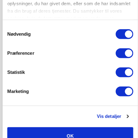
Loading...
oplysninger, du har givet dem, eller som de har indsamlet
Annonce
fra din brug af deres tjenester. Du samtykker til vores
cookies, hvis du fortsætter med at anvende vores
hjemmeside.
Samtykkevalg
Nødvendig
Præferencer
Statistik
Marketing
BUSINESS
Grambogård får oksekød på menuen hos
københavnsk restaurantkæde
Vis detaljer
HØST-TOUR
OK