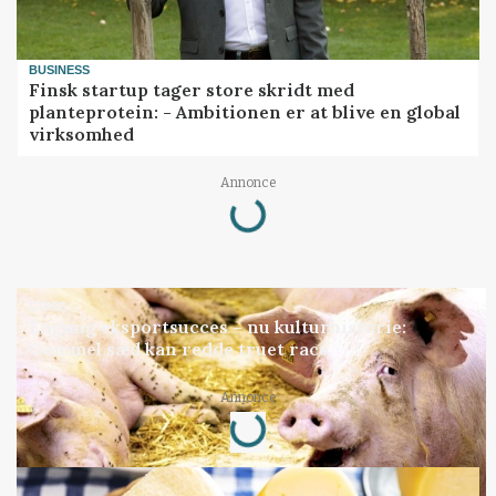
BUSINESS
Finsk startup tager store skridt med
planteprotein: - Ambitionen er at blive en global
virksomhed
Loading...
Annonce
GRISE
Engang eksportsucces – nu kulturhistorie:
Gammel sæd kan redde truet race
Loading...
Annonce