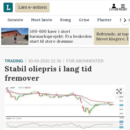
Læs e-avisen
LOGIN
MENU
Seneste
Mest læste
Kvæg
Grise
Planter
Mask
500-600 køer i stort
Befriende, at to
barmarksprojekt: Fra beskeden
blevet klogere. D
start til store drømme
TRADING
30-09-2020 22:36
FOR ABONNENTER
Stabil oliepris i lang tid
fremover