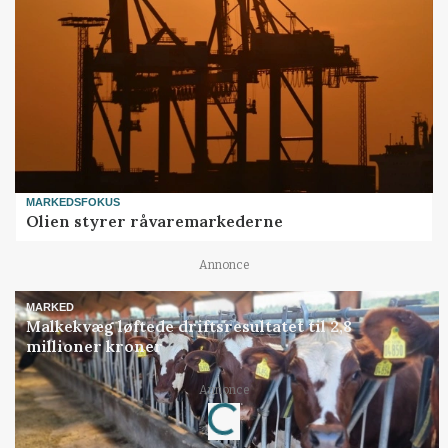
MARKEDSFOKUS
Olien styrer råvaremarkederne
Annonce
MARKED
Malkekvæg løftede driftsresultatet til 2,8
millioner kroner
Annonce
Loading...