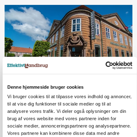
BUSINESS
Lave grisepriser og nye regler øger landbobanks
Denne hjemmeside bruger cookies
forsigtighed
Vi bruger cookies til at tilpasse vores indhold og annoncer,
til at vise dig funktioner til sociale medier og til at
Annonce
analysere vores trafik. Vi deler også oplysninger om din
brug af vores website med vores partnere inden for
KLUMME
Ny griseprognose kan give anledning til et nyt
sociale medier, annonceringspartnere og analysepartnere.
budgettjek
Vores partnere kan kombinere disse data med andre