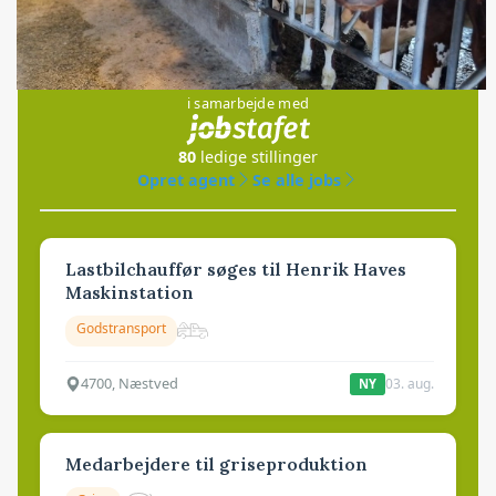
Jobs
i samarbejde med
80
ledige stillinger
Opret agent
Se alle jobs
Lastbilchauffør søges til Henrik Haves
Maskinstation
Godstransport
4700, Næstved
03. aug.
NY
Medarbejdere til griseproduktion