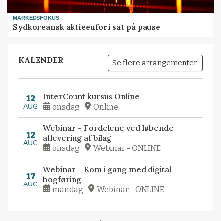
MARKEDSFOKUS
Sydkoreansk aktieeufori sat på pause
KALENDER
Se flere arrangementer
InterCount kursus Online
12
AUG
onsdag
Online
Webinar – Fordelene ved løbende
12
aflevering af bilag
AUG
onsdag
Webinar - ONLINE
Webinar – Kom i gang med digital
17
bogføring
AUG
mandag
Webinar - ONLINE