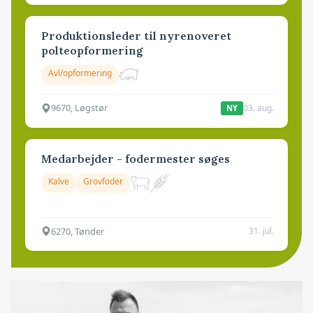
Produktionsleder til nyrenoveret
polteopformering
Avl/opformering
9670, Løgstør
03. aug.
NY
Medarbejder - fodermester søges
Kalve
Grovfoder
6270, Tønder
31. jul.