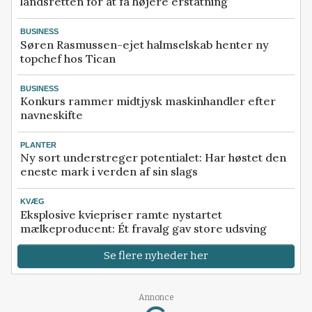
landsretten for at få højere erstatning
BUSINESS
Søren Rasmussen-ejet halmselskab henter ny
topchef hos Tican
BUSINESS
Konkurs rammer midtjysk maskinhandler efter
navneskifte
PLANTER
Ny sort understreger potentialet: Har høstet den
eneste mark i verden af sin slags
KVÆG
Eksplosive kviepriser ramte nystartet
mælkeproducent: Ét fravalg gav store udsving
Se flere nyheder her
Annonce
Loading...