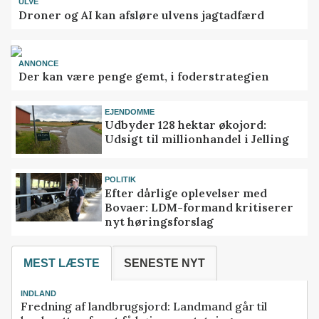
ULVE
Droner og AI kan afsløre ulvens jagtadfærd
ANNONCE
Der kan være penge gemt, i foderstrategien
EJENDOMME
Udbyder 128 hektar økojord:
Udsigt til millionhandel i Jelling
POLITIK
Efter dårlige oplevelser med
Bovaer: LDM-formand kritiserer
nyt høringsforslag
MEST LÆSTE
SENESTE NYT
INDLAND
Fredning af landbrugsjord: Landmand går til