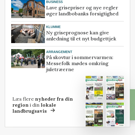
BUSINESS
Lave grisepriser og nye regler
øger landbobanks forsigtighed
KLUMME
Ny griseprognose kan give
anledning til et nyt budgettjek
ARRANGEMENT
På skovtur i sommervarmen:
Messefolk mødes omkring
juletræerne
Læs flere
nyheder fra din
region
i din
lokale
landbrugsavis