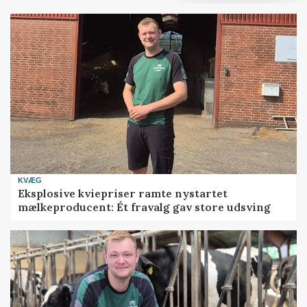
KVÆG
Eksplosive kviepriser ramte nystartet
mælkeproducent: Ét fravalg gav store udsving