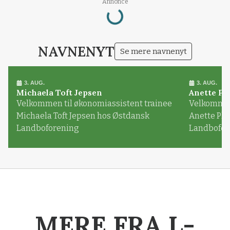
Loading...
Annonce
NAVNENYT
Se mere navnenyt
3. AUG.
3. AUG.
Michaela Toft Jepsen
Anette Pl
Velkommen til økonomiassistent trainee
Velkommen 
Michaela Toft Jepsen hos Østdansk
Anette Pl
Landboforening
Landbofor
MERE FRA L-