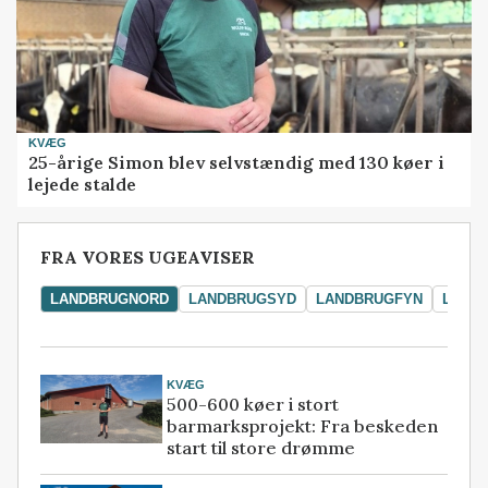
KVÆG
25-årige Simon blev selvstændig med 130 køer i
lejede stalde
FRA VORES UGEAVISER
LANDBRUGNORD
LANDBRUGSYD
LANDBRUGFYN
LAND
KVÆG
500-600 køer i stort
barmarksprojekt: Fra beskeden
start til store drømme