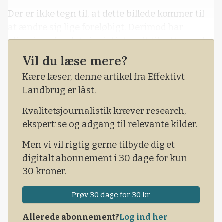
Der er ikke tegn til, at dette billede kommer til
at ændre sig lige foreløbigt. Derimod har
olieprisen fundet sig rigtigt godt til rette, og det
tyder på et naturligt prisleje omkring aktuelt
Vil du læse mere?
niveau, der passer til en afbalanceret udbud og
Kære læser, denne artikel fra Effektivt
efterspørgselssituation.
Landbrug er låst.
Kvalitetsjournalistik kræver research,
ekspertise og adgang til relevante kilder.
Men vi vil rigtig gerne tilbyde dig et
digitalt abonnement i 30 dage for kun
30 kroner.
Prøv 30 dage for 30 kr
Allerede abonnement?
Log ind her