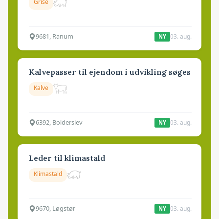
Grise
9681, Ranum
03. aug.
NY
Kalvepasser til ejendom i udvikling søges
Kalve
6392, Bolderslev
03. aug.
NY
Leder til klimastald
Klimastald
9670, Løgstør
03. aug.
NY