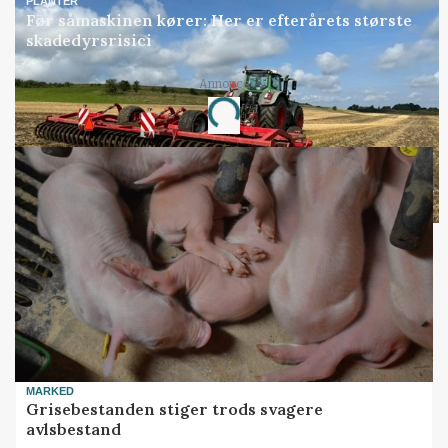
PLANTER
Før såmaskinen kører: Her er efterårets største
skadedyrsrisici
Annonce
Loading...
MARKED
Grisebestanden stiger trods svagere
avlsbestand