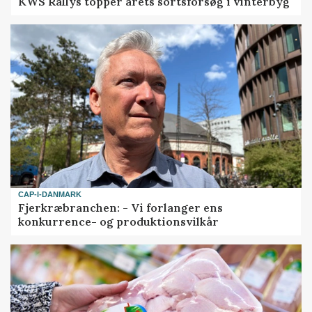
KWS Rallys topper årets sortsforsøg i vinterbyg
CAP-I-DANMARK
Fjerkræbranchen: - Vi forlanger ens
konkurrence- og produktionsvilkår