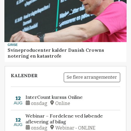
GRISE
Svineproducenter kalder Danish Crowns
notering en katastrofe
KALENDER
Se flere arrangementer
InterCount kursus Online
12
AUG
onsdag
Online
Webinar – Fordelene ved løbende
12
aflevering af bilag
AUG
onsdag
Webinar - ONLINE