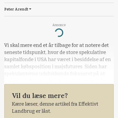
Peter Arendt
Annonce
Loading...
Vi skal mere end et år tilbage for at notere det
seneste tidspunkt, hvor de store spekulative
kapitalfonde i USA har været i besiddelse af en
samlet købsposition i majsfutures. Siden har
spekulanterne udelukkende fokuseret på at
sælge majsfutures, for dermed at kunne lukrere
på et prisfald. Dette prisfald har de da også
Vil du læse mere?
fået som en konsekvens af, at situationen for
majs i USA er noget nær optimal. Der forventes
Kære læser, denne artikel fra Effektivt
således en stor hø
Landbrug er låst.