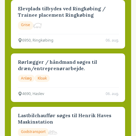
Elevplads tilbydes ved Ringkøbing /
Trainee placement Ringkøbing
Grise
6950, Ringkøbing
06. aug.
Rørlægger / håndmand søges til
dræn/entreprenørarbejde.
Anlæg
Kloak
4690, Haslev
06. aug.
Lastbilchauffør søges til Henrik Haves
Maskinstation
Godstransport