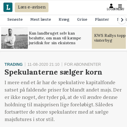
Læs e-avisen
LOGIN
MENU
Seneste
Mest læste
Kvæg
Grise
Planter
Mask
Kun landbruget selv kan
KWS Rallys toppe
beslutte, om man vil kæmpe
vinterbyg
juridisk for sin eksistens
TRADING
11-08-2020 21:10
FOR ABONNENTER
Spekulanterne sælger korn
I mere end et år har de spekulative kapitalfonde
satset på faldende priser for blandt andet majs. Der
er ikke noget, der tyder på, at de vil ændre denne
holdning til majsprisen lige foreløbigt. Således
fortsætter de store spekulanter med at sælge
majsfutures i stor stil.