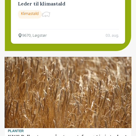
Leder til klimastald
Klimastald
9670, Løgstør
03. aug.
PLANTER