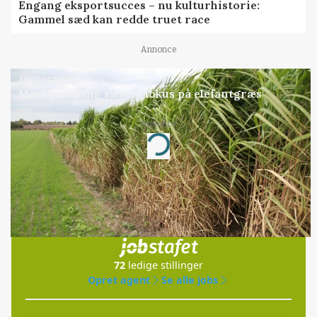
Engang eksportsucces – nu kulturhistorie:
Gammel sæd kan redde truet race
Annonce
ARRANGEMENT
Markvandring sætter fokus på elefantgræs
Annonce
Loading...
Jobs
i samarbejde med
72
ledige stillinger
Opret agent
Se alle jobs