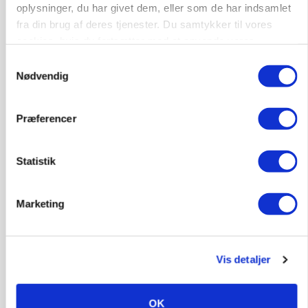
oplysninger, du har givet dem, eller som de har indsamlet
fra din brug af deres tjenester. Du samtykker til vores
cookies, hvis du fortsætter med at anvende vores
POLITIK
hjemmeside.
»Nu stopper I«: Landbrugsdebattør og
Samtykkevalg
protestgruppe vil demonstrere mod ny
Nødvendig
gødskningslov
Præferencer
Statistik
Marketing
Vis detaljer
POLITIK
Folketinget behandler ny gødskningslov: Sådan
OK
kan den ændre din bedrift fra 2027