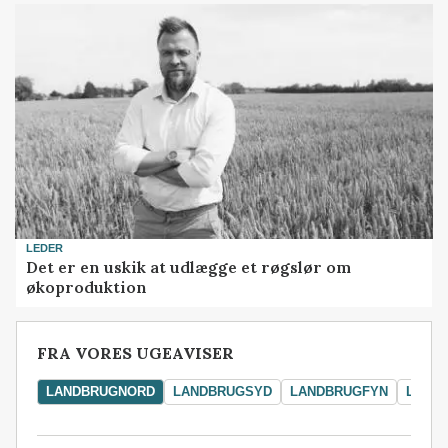
LEDER
Det er en uskik at udlægge et røgslør om
økoproduktion
FRA VORES UGEAVISER
LANDBRUGNORD
LANDBRUGSYD
LANDBRUGFYN
LAND