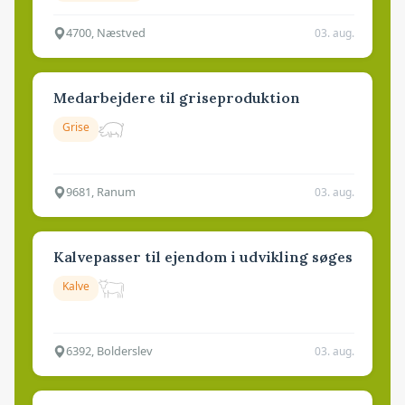
4700, Næstved
03. aug.
Medarbejdere til griseproduktion
Grise
9681, Ranum
03. aug.
Kalvepasser til ejendom i udvikling søges
Kalve
6392, Bolderslev
03. aug.