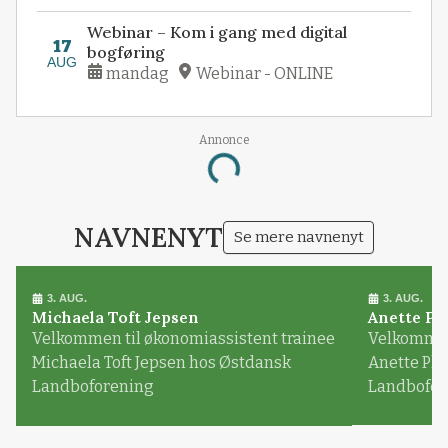
Webinar – Kom i gang med digital
17
bogføring
AUG
mandag
Webinar - ONLINE
Annonce
Loading...
NAVNENYT
Se mere navnenyt
3. AUG.
3. AUG.
Michaela Toft Jepsen
Anette Pl
Velkommen til økonomiassistent trainee
Velkommen 
Michaela Toft Jepsen hos Østdansk
Anette Pl
Landboforening
Landbofor