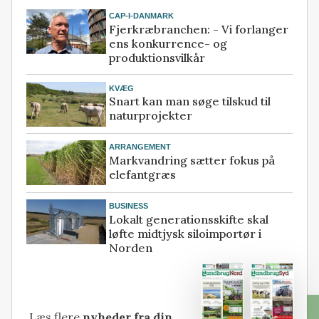
CAP-I-DANMARK
Fjerkræbranchen: - Vi forlanger
ens konkurrence- og
produktionsvilkår
KVÆG
Snart kan man søge tilskud til
naturprojekter
ARRANGEMENT
Markvandring sætter fokus på
elefantgræs
BUSINESS
Lokalt generationsskifte skal
løfte midtjysk siloimportør i
Norden
Læs flere
nyheder fra din