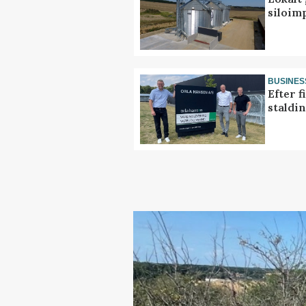
siloim
BUSINES
Efter f
staldi