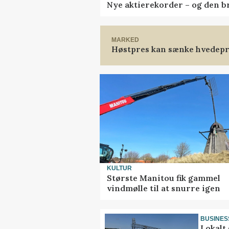
Nye aktierekorder – og den bru
MARKED
Høstpres kan sænke hvedepr
KULTUR
Største Manitou fik gammel
vindmølle til at snurre igen
BUSINES
Lokalt 