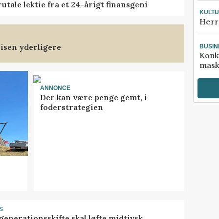
tale lektie fra et 24-årigt finansgeni
KULT
Herr
isen yderligere
BUSIN
Konk
mask
ANNONCE
Der kan være penge gemt, i
foderstrategien
S
generationsskifte skal løfte midtjysk