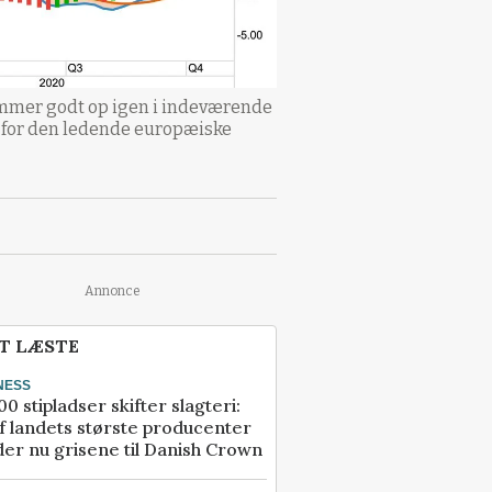
kommer godt op igen i indeværende
ål for den ledende europæiske
Annonce
T LÆSTE
NESS
00 stipladser skifter slagteri:
f landets største producenter
er nu grisene til Danish Crown