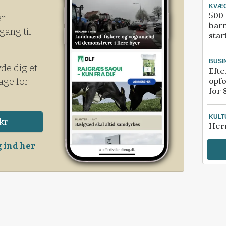
KVÆ
500-
er
bar
gang til
star
BUSI
yde dig et
Efte
opfo
age for
for 
KULT
kr
Her
 ind her