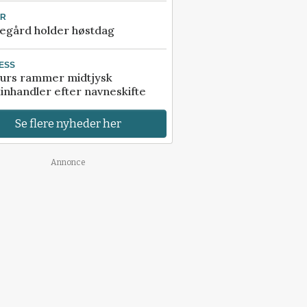
UR
egård holder høstdag
ESS
urs rammer midtjysk
inhandler efter navneskifte
Se flere nyheder her
Annonce