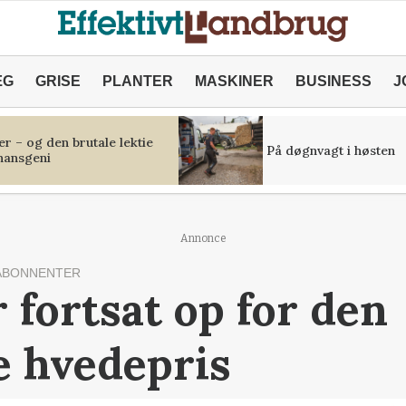
ÆG
GRISE
PLANTER
MASKINER
BUSINESS
J
r – og den brutale lektie
På døgnvagt i høsten
inansgeni
Annonce
ABONNENTER
 fortsat op for den
e hvedepris