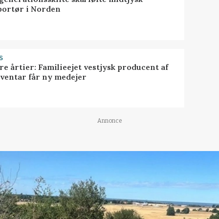
portør i Norden
S
ire årtier: Familieejet vestjysk producent af
nventar får ny medejer
Annonce