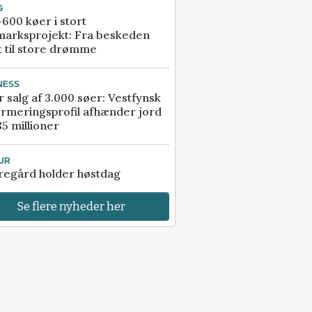
G
600 køer i stort
marksprojekt: Fra beskeden
t til store drømme
NESS
r salg af 3.000 søer: Vestfynsk
rmeringsprofil afhænder jord
85 millioner
UR
regård holder høstdag
Se flere nyheder her