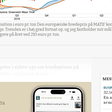
position i euro pr. ton Den europæiske hvedepris på MATIF 
uge. Trenden er i høj grad fortsat op, og jeg fastholder mit m
gere på året ved 210 euro pr. ton.
else i sidste uge ser hvedeprisen på
støtte og fornyet styrke.
MES
BUSI
32.5
En a
send
fra