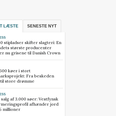
T LÆSTE
SENESTE NYT
ESS
0 stipladser skifter slagteri: En
ndets største producenter
r nu grisene til Danish Crown
00 køer i stort
arksprojekt: Fra beskeden
 til store drømme
ESS
 salg af 3.000 søer: Vestfynsk
rmeringsprofil afhænder jord
5 millioner