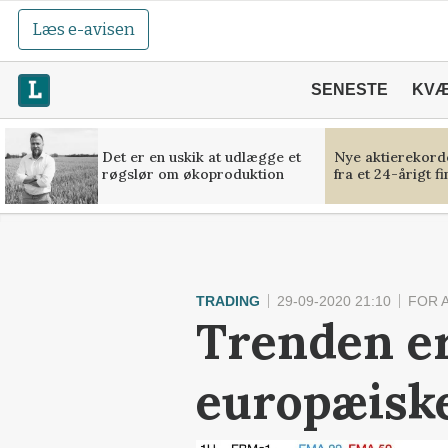
Læs e-avisen
SENESTE
KV
Det er en uskik at udlægge et
Nye aktierekorde
røgslør om økoproduktion
fra et 24-årigt f
TRADING
29-09-2020 21:10
FOR 
Trenden er
europæisk