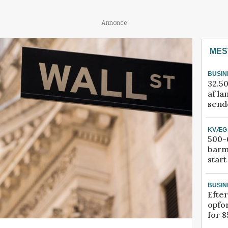
Annonce
MES
BUSIN
32.50
af la
sende
KVÆG
500-6
barm
start
BUSIN
Efter
opfo
for 8