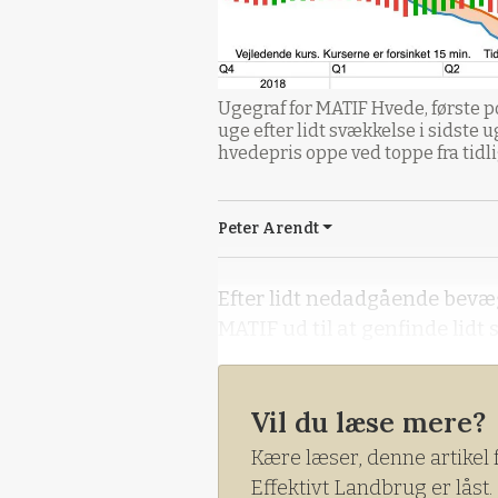
Ugegraf for MATIF Hvede, første 
uge efter lidt svækkelse i sidste 
hvedepris oppe ved toppe fra tidli
Peter Arendt
Efter lidt nedadgående bevæg
MATIF ud til at genfinde lidt 
Vil du læse mere?
Kære læser, denne artikel 
Effektivt Landbrug er låst.