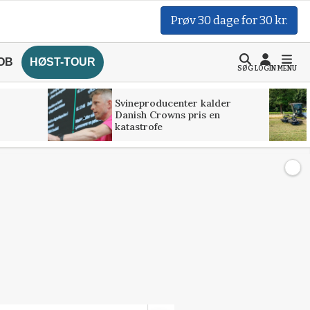
Prøv 30 dage for 30 kr.
OB
HØST-TOUR
SØG
LOGIN
MENU
Svineproducenter kalder
Danish Crowns pris en
katastrofe