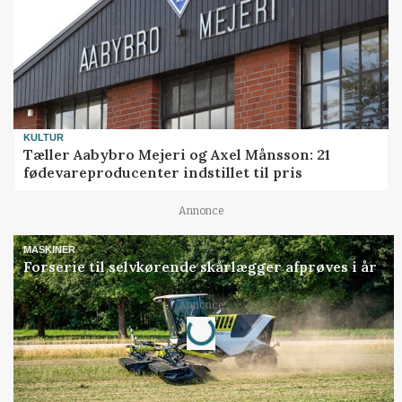
KULTUR
Tæller Aabybro Mejeri og Axel Månsson: 21
fødevareproducenter indstillet til pris
Annonce
MASKINER
Forserie til selvkørende skårlægger afprøves i år
Loading...
Annonce