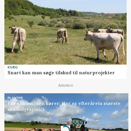
KVÆG
Snart kan man søge tilskud til naturprojekter
Annonce
PLANTER
Før såmaskinen kører: Her er efterårets største
skadedyrsrisici
Annonce