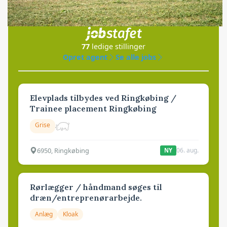
Jobs
i samarbejde med
77
ledige stillinger
Opret agent
Se alle jobs
Elevplads tilbydes ved Ringkøbing /
Trainee placement Ringkøbing
Grise
6950, Ringkøbing
06. aug.
NY
Rørlægger / håndmand søges til
dræn/entreprenørarbejde.
Anlæg
Kloak