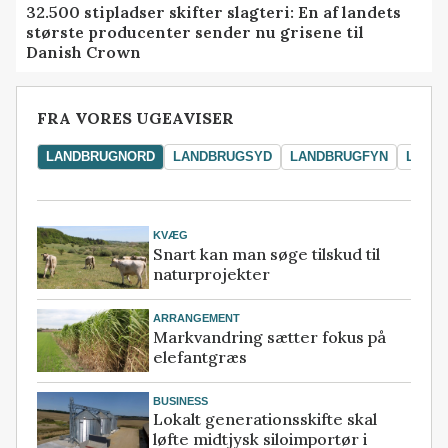
32.500 stipladser skifter slagteri: En af landets
største producenter sender nu grisene til
Danish Crown
FRA VORES UGEAVISER
LANDBRUGNORD
LANDBRUGSYD
LANDBRUGFYN
LAND
KVÆG
Snart kan man søge tilskud til
naturprojekter
ARRANGEMENT
Markvandring sætter fokus på
elefantgræs
BUSINESS
Lokalt generationsskifte skal
løfte midtjysk siloimportør i