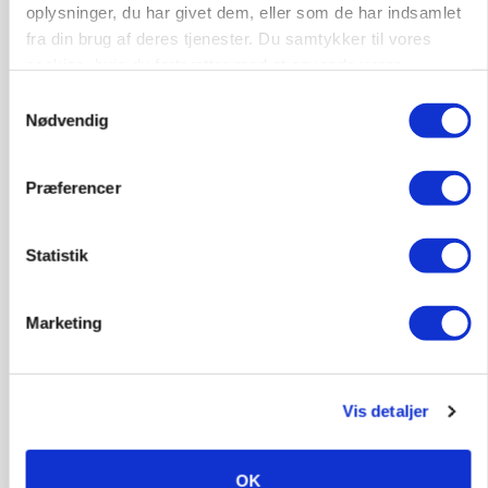
Kalvepasser til ejendom i udvikling søges
oplysninger, du har givet dem, eller som de har indsamlet
Kalve
fra din brug af deres tjenester. Du samtykker til vores
cookies, hvis du fortsætter med at anvende vores
hjemmeside.
Samtykkevalg
6392, Bolderslev
03. aug.
Nødvendig
Præferencer
Leder til klimastald
Klimastald
Statistik
9670, Løgstør
03. aug.
Marketing
Vis detaljer
HØST-TOUR
OK