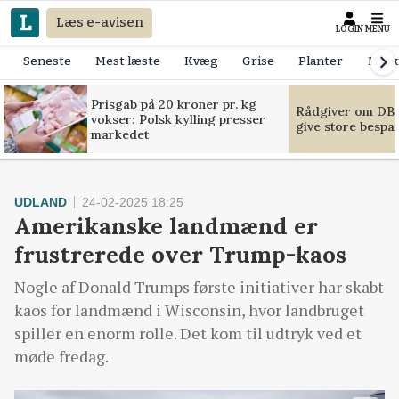
Læs e-avisen
LOGIN
MENU
Seneste
Mest læste
Kvæg
Grise
Planter
Mask
Prisgab på 20 kroner pr. kg
Rådgiver om DB-
vokser: Polsk kylling presser
give store bespa
markedet
UDLAND
24-02-2025 18:25
Amerikanske landmænd er
frustrerede over Trump-kaos
Nogle af Donald Trumps første initiativer har skabt
kaos for landmænd i Wisconsin, hvor landbruget
spiller en enorm rolle. Det kom til udtryk ved et
møde fredag.