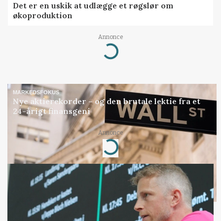
Det er en uskik at udlægge et røgslør om
økoproduktion
Annonce
Loading...
MARKEDSFOKUS
Nye aktierekorder – og den brutale lektie fra et
24-årigt finansgeni
Annonce
Loading...