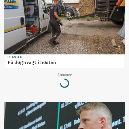
PLANTER
På døgnvagt i høsten
Annonce
Loading...