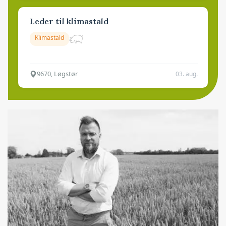
Leder til klimastald
Klimastald
9670, Løgstør
03. aug.