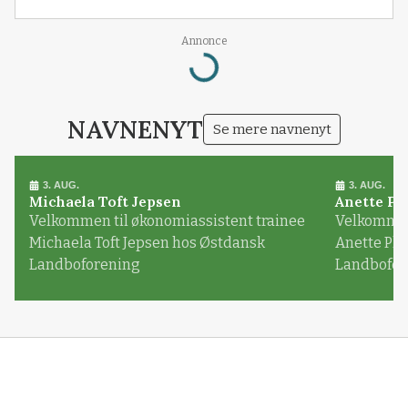
Annonce
Loading...
NAVNENYT
Se mere navnenyt
3. AUG.
3. AUG.
Michaela Toft Jepsen
Anette Pl
Velkommen til økonomiassistent trainee
Velkommen 
Michaela Toft Jepsen hos Østdansk
Anette Pl
Landboforening
Landbofor