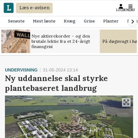
Læs e-avisen
LOGIN
MENU
Seneste
Mest læste
Kvæg
Grise
Planter
Mask
Nye aktierekorder – og den
brutale lektie fra et 24-årigt
På døgnvagt i hø
finansgeni
UNDERVISNING
31-05-2024 13:14
Ny uddannelse skal styrke
plantebaseret landbrug