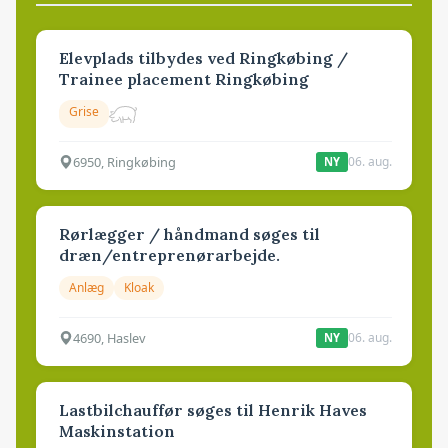
Elevplads tilbydes ved Ringkøbing /
Trainee placement Ringkøbing
Grise
6950, Ringkøbing
06. aug.
NY
Rørlægger / håndmand søges til
dræn/entreprenørarbejde.
Anlæg
Kloak
4690, Haslev
06. aug.
NY
Lastbilchauffør søges til Henrik Haves
Maskinstation