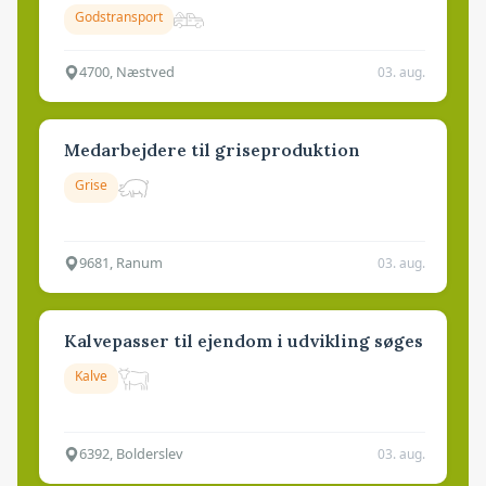
Godstransport
4700, Næstved
03. aug.
Medarbejdere til griseproduktion
Grise
9681, Ranum
03. aug.
Kalvepasser til ejendom i udvikling søges
Kalve
6392, Bolderslev
03. aug.