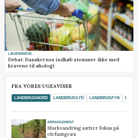
LÆSERBREVE
Debat: Danskernes indkøb stemmer ikke med
kravene til økologi
FRA VORES UGEAVISER
LANDBRUGNORD
LANDBRUGSYD
LANDBRUGFYN
LAND
ARRANGEMENT
Markvandring sætter fokus på
elefantgræs