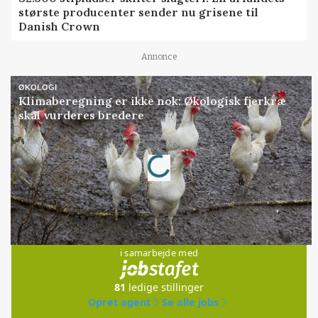
største producenter sender nu grisene til
Danish Crown
Annonce
ØKOLOGI
Klimaberegning er ikke nok: Økologisk fjerkræ
skal vurderes bredere
Loading...
Annonce
Jobs
i samarbejde med
81
ledige stillinger
Opret agent
Se alle jobs