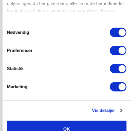
oplysninger, du har givet dem, eller som de har indsamlet
fra din brug af deres tjenester. Du samtykker til vores
MASKINER
cookies, hvis du fortsætter med at anvende vores
Forserie til selvkørende skårlægger afprøves i år
hjemmeside.
Samtykkevalg
Nødvendig
Annonce
ARRANGEMENT
Præferencer
Markvandring sætter fokus på elefantgræs
Annonce
Statistik
Loading...
Marketing
Vis detaljer
OK