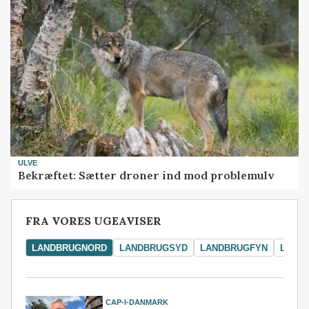
ULVE
Bekræftet: Sætter droner ind mod problemulv
FRA VORES UGEAVISER
LANDBRUGNORD
LANDBRUGSYD
LANDBRUGFYN
LAND
CAP-I-DANMARK