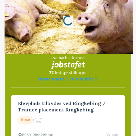
Loading...
Annonce
Jobs
i samarbejde med
72
ledige stillinger
Opret agent
Se alle jobs
Elevplads tilbydes ved Ringkøbing /
Trainee placement Ringkøbing
Grise
6950, Ringkøbing
06. aug.