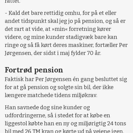
rattet.
- Kald det bare rettidig omhu, for på et eller
andet tidspunkt skal jeg jo på pension, og så er
det rart at vide, at »min« forretning kører
videre, og mine kunder stadigvæk bare kan
ringe og så få kørt deres maskiner, fortæller Per
Jørgensen, der sidst i maj fylder 70 år.
Fortrød pension
Faktisk har Per Jørgensen én gang besluttet sig
for at gå pension og solgte sin bil, der ikke
længere matchede tidens miljøkrav.
Han savnede dog sine kunder og
udfordringerne, så i stedet for at købe en
liggestol købte han en ny og miljørigtig 24 tons
bil med 26 TM kran og kørte ud på vejene igen.