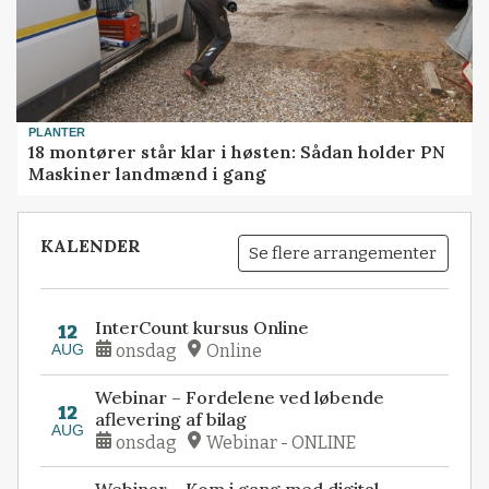
PLANTER
18 montører står klar i høsten: Sådan holder PN
Maskiner landmænd i gang
KALENDER
Se flere arrangementer
InterCount kursus Online
12
AUG
onsdag
Online
Webinar – Fordelene ved løbende
12
aflevering af bilag
AUG
onsdag
Webinar - ONLINE
Webinar – Kom i gang med digital