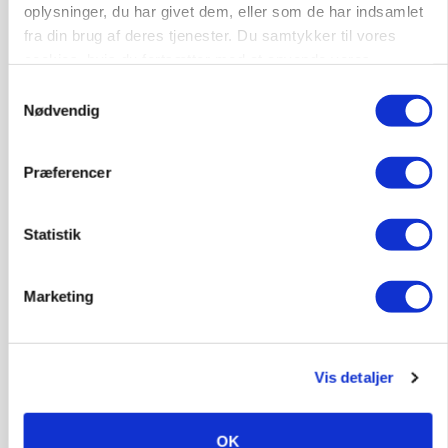
Fjerkræbranchen: - Vi forlanger ens
oplysninger, du har givet dem, eller som de har indsamlet
konkurrence- og produktionsvilkår
fra din brug af deres tjenester. Du samtykker til vores
Loading...
cookies, hvis du fortsætter med at anvende vores
Annonce
hjemmeside.
Samtykkevalg
Nødvendig
Præferencer
Statistik
Marketing
Vis detaljer
MARKEDSFOKUS
Prisgab på 20 kroner pr. kg vokser: Polsk kylling
OK