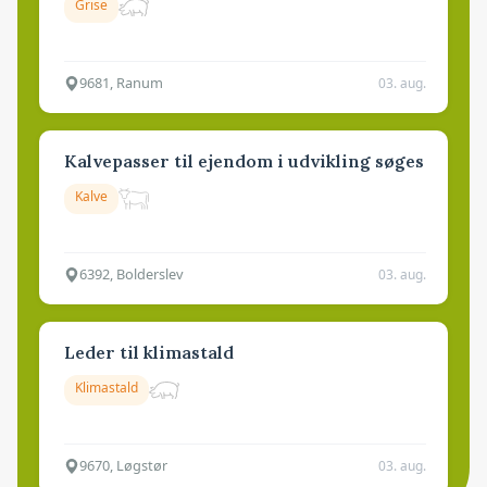
Grise
9681, Ranum
03. aug.
Kalvepasser til ejendom i udvikling søges
Kalve
6392, Bolderslev
03. aug.
Leder til klimastald
Klimastald
9670, Løgstør
03. aug.