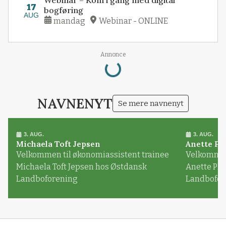
17
bogføring
AUG
mandag
Webinar - ONLINE
Loading...
Annonce
NAVNENYT
Se mere navnenyt
3. AUG.
3. AUG.
Michaela Toft Jepsen
Anette Pl
Velkommen til økonomiassistent trainee
Velkommen 
Michaela Toft Jepsen hos Østdansk
Anette Pl
Landboforening
Landbofor