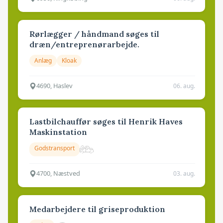
Rørlægger / håndmand søges til
dræn/entreprenørarbejde.
Anlæg
Kloak
4690, Haslev
06. aug.
Lastbilchauffør søges til Henrik Haves
Maskinstation
Godstransport
4700, Næstved
03. aug.
Medarbejdere til griseproduktion