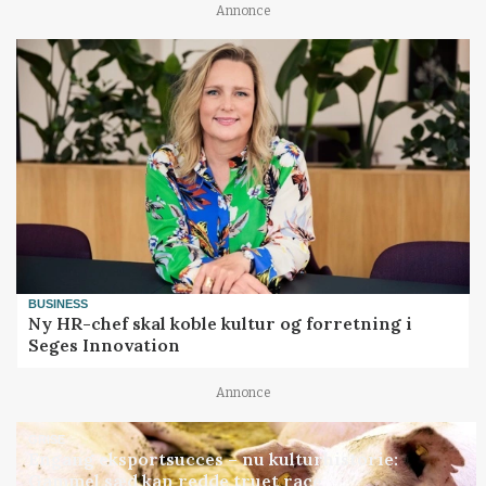
Annonce
BUSINESS
Ny HR-chef skal koble kultur og forretning i
Seges Innovation
Annonce
GRISE
Engang eksportsucces – nu kulturhistorie:
Gammel sæd kan redde truet race