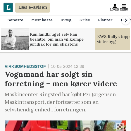
Læs e-avisen
LOGIN
MENU
Seneste
Mest læste
Kvæg
Grise
Planter
Mask
Kun landbruget selv kan
KWS Rallys toppe
beslutte, om man vil kæmpe
vinterbyg
juridisk for sin eksistens
VIRKSOMHEDSSTOF
10-05-2024 12:39
Vognmand har solgt sin
forretning – men kører videre
Maskincenter Ringsted har købt Per Jørgensen
Maskintransport, der fortsætter som en
selvstændig enhed i forretningen.