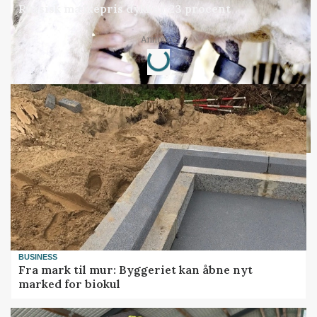
Russisk mælkepris dykker 23 procent
Loading...
Annonce
BUSINESS
Fra mark til mur: Byggeriet kan åbne nyt
marked for biokul