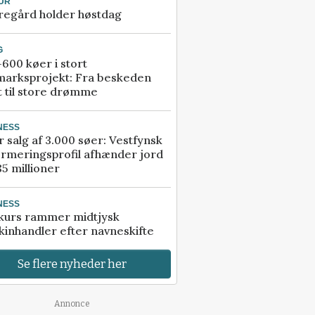
UR
regård holder høstdag
G
600 køer i stort
marksprojekt: Fra beskeden
t til store drømme
NESS
r salg af 3.000 søer: Vestfynsk
rmeringsprofil afhænder jord
85 millioner
NESS
kurs rammer midtjysk
inhandler efter navneskifte
Se flere nyheder her
Annonce