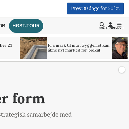
Prøv 30 dage for 30 kr.
OB
HØST-TOUR
SØG
LOGIN
MENU
ker 23
Fra mark til mur: Byggeriet kan
åbne nyt marked for biokul
er form
strategisk samarbejde med