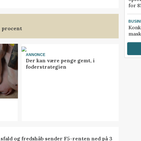
for 8
BUSIN
Konk
3 procent
mask
ANNONCE
Der kan være penge gemt, i
foderstrategien
isfald og fredshåb sender F5-renten ned på 3