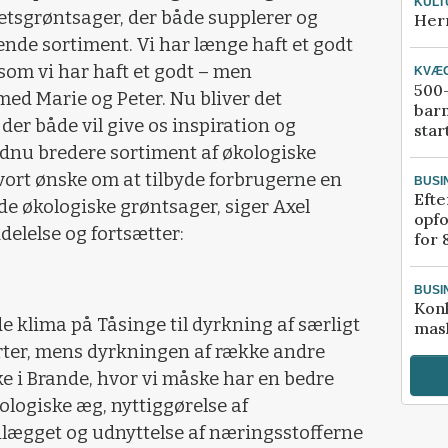
KULT
etsgrøntsager, der både supplerer og
Her
ende sortiment. Vi har længe haft et godt
esom vi har haft et godt – men
KVÆ
500-
ed Marie og Peter. Nu bliver det
bar
 der både vil give os inspiration og
star
ndnu bredere sortiment af økologiske
 vort ønske om at tilbyde forbrugerne en
BUSI
Efte
e økologiske grøntsager, siger Axel
opfo
elelse og fortsætter:
for 
BUSI
Kon
lde klima på Tåsinge til dyrkning af særligt
mask
er, mens dyrkningen af række andre
e i Brande, hvor vi måske har en bedre
ologiske æg, nyttiggørelse af
ægget og udnyttelse af næringsstofferne