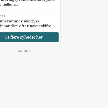
5 millioner
ESS
urs rammer midtjysk
inhandler efter navneskifte
Se flere nyheder her
Annonce