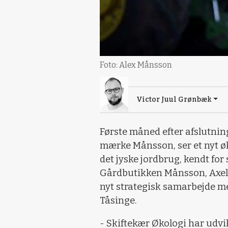
Foto: Alex Månsson
Victor Juul Grønbæk
Første måned efter afslutnin
mærke Månsson, ser et nyt øk
det jyske jordbrug, kendt for
Gårdbutikken Månsson, Axel 
nyt strategisk samarbejde m
Tåsinge.
- Skiftekær Økologi har udv