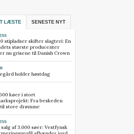
T LÆSTE
SENESTE NYT
ESS
0 stipladser skifter slagteri: En
ndets største producenter
r nu grisene til Danish Crown
UR
egård holder høstdag
00 køer i stort
arksprojekt: Fra beskeden
 til store drømme
ESS
 salg af 3.000 søer: Vestfynsk
rmeringsprofil afhænder jord