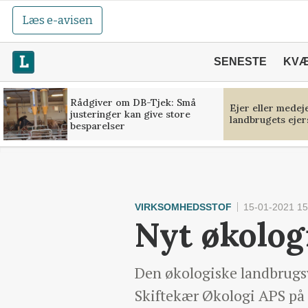
Læs e-avisen
SENESTE
KV
Rådgiver om DB-Tjek: Små
Ejer eller medej
justeringer kan give store
landbrugets ejer
besparelser
VIRKSOMHEDSSTOF
15-01-2021 15
Nyt økolog
Den økologiske landbrugs
Skiftekær Økologi APS på 