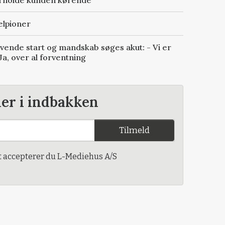
elpioner
yvende start og mandskab søges akut: - Vi er
Ja, over al forventning
der i indbakken
Tilmeld
t accepterer du L-Mediehus A/S