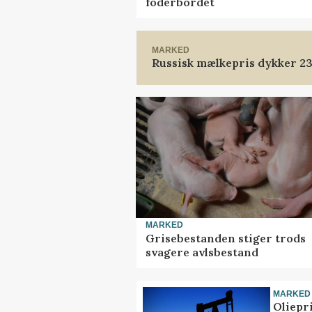
foderbordet
MARKED
Russisk mælkepris dykker 2
MARKED
Grisebestanden stiger trods
svagere avlsbestand
MARKED
Oliepr