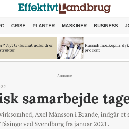
ÆG
GRISE
PLANTER
MASKINER
BUSINESS
J
er? Nyt tv-format udfordrer
Russisk mælkepris dyk
struktur
procent
Annonce
:32
isk samarbejde tag
virksomhed, Axel Månsson i Brande, indgår et 
Tåsinge ved Svendborg fra januar 2021.