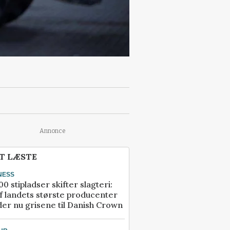
Annonce
T LÆSTE
NESS
00 stipladser skifter slagteri:
f landets største producenter
er nu grisene til Danish Crown