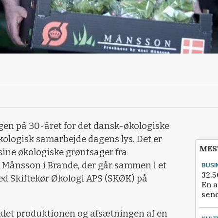
gen på 30-året for det dansk-økologiske
ologisk samarbejde dagens lys. Det er
MES
 sine økologiske grøntsager fra
Månsson i Brande, der går sammen i et
BUSI
32.5
ed Skiftekør Økologi APS (SKØK) på
En a
send
iklet produktionen og afsætningen af en