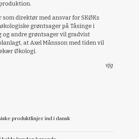
sproduktion.
r som direktør med ansvar for SKØKs
økologiske grøntsager på Tåsinge i
 og andre grøntsager vil gradvist
 planlagt, at Axel Månsson med tiden vil
tekær Økologi.
vjg
iske produktlinjer ind i dansk
al holde kunden kørende