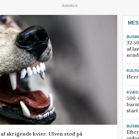
Annonce
MES
BUSIN
32.50
af la
sende
KULT
Herr
KVÆG
500-6
barm
start
BUSIN
Efter
f skrigende kvier: Ulven stod på
opfo