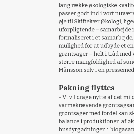
lang række økologiske kvalit
passer godt ind i vort nuvær
øje til Skiftekær Økologi, lig
uforpligtende – samarbejde m
formaliseret i et samarbejde,
mulighed for at udbyde et e
grøntsager – helt i tråd med
større mangfoldighed af sund
Månsson selv i en pressemedd
Pakning flyttes
- Vi vil drage nytte af det mi
varmekrævende grøntsagsart
grøntsager med fordel kan sk
balance i produktionen af øk
husdyrgødningen i biogasanl