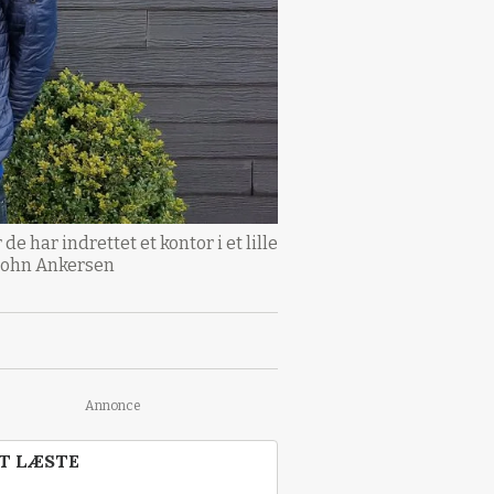
de har indrettet et kontor i et lille
 John Ankersen
Annonce
T LÆSTE