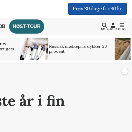
Prøv 30 dage for 30 kr.
OB
HØST-TOUR
SØG
LOGIN
MENU
t tv-
Russisk mælkepris dykker 23
brugets
procent
e år i fin