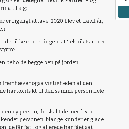
bag og kendetegner Teknik Partner – og
rma til sig:
r er rigeligt at lave. 2020 blev et travlt år,
en.
t det ikke er meningen, at Teknik Partner
større.
 men beholde begge ben på jorden,
n fremhæver også vigtigheden af den
rne har kontakt til den samme person hele
t er en ny person, du skal tale med hver
du kender personen. Mange kunder er glade
n, de får fat i og allerede har fået sat