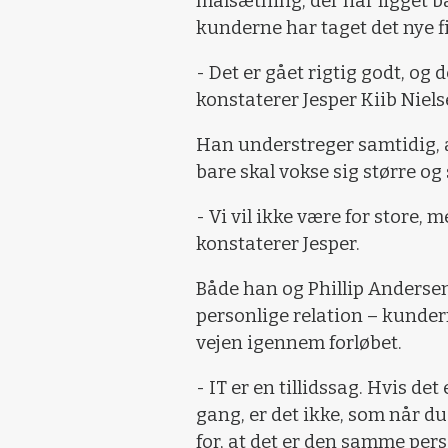
målsætning, der har ligget 
kunderne har taget det nye fi
- Det er gået rigtig godt, og de
konstaterer Jesper Kiib Niels
Han understreger samtidig, a
bare skal vokse sig større og 
- Vi vil ikke være for store,
konstaterer Jesper.
Både han og Phillip Anderse
personlige relation – kunde
vejen igennem forløbet.
- IT er en tillidssag. Hvis de
gang, er det ikke, som når 
for, at det er den samme perso