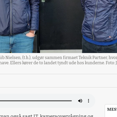
Kiib Nielsen, (t.h.), udgør sammen firmaet Teknik Partner, hvor 
have. Ellers kører de to landet tyndt ude hos kunderne. Foto:
MES
 man også sagt IT, kameraovervågning og