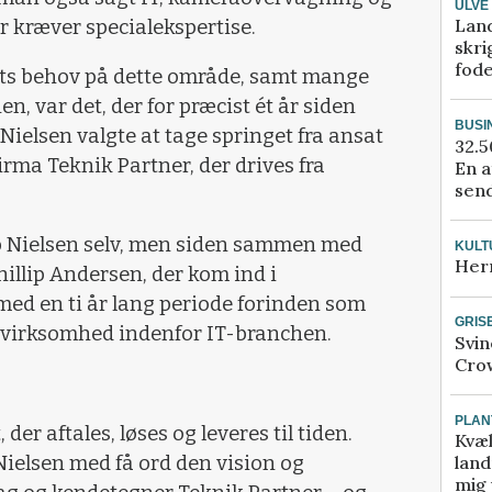
ULVE
Lan
r kræver specialekspertise.
skri
fod
ets behov på dette område, samt mange
n, var det, der for præcist ét år siden
BUSI
b Nielsen valgte at tage springet fra ansat
32.5
firma Teknik Partner, der drives fra
En a
send
iib Nielsen selv, men siden sammen med
KULT
Her
illip Andersen, der kom ind i
med en ti år lang periode forinden som
GRIS
n virksomhed indenfor IT-branchen.
Svin
Crow
PLAN
der aftales, løses og leveres til tiden.
Kvæl
Nielsen med få ord den vision og
land
mig 