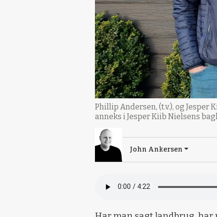
Phillip Andersen, (t.v.), og Jesper 
anneks i Jesper Kiib Nielsens bag
John Ankersen
Har man sagt landbrug, har