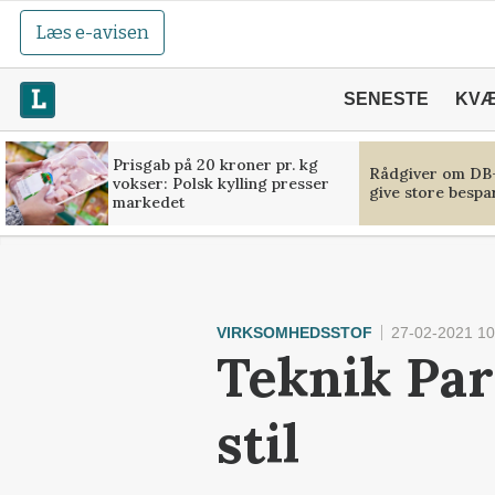
Læs e-avisen
SENESTE
KV
Prisgab på 20 kroner pr. kg
Rådgiver om DB-
vokser: Polsk kylling presser
give store bespa
markedet
VIRKSOMHEDSSTOF
27-02-2021 10
Teknik Part
stil