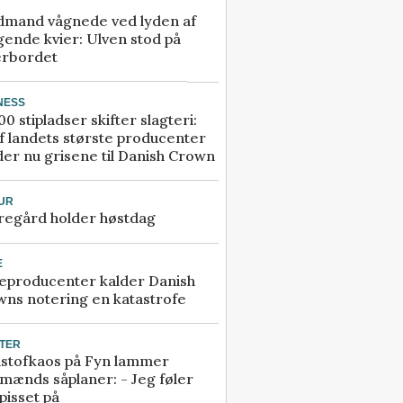
dmand vågnede ved lyden af
gende kvier: Ulven stod på
erbordet
NESS
00 stipladser skifter slagteri:
f landets største producenter
er nu grisene til Danish Crown
UR
regård holder høstdag
E
eproducenter kalder Danish
ns notering en katastrofe
TER
stofkaos på Fyn lammer
mænds såplaner: - Jeg føler
pisset på