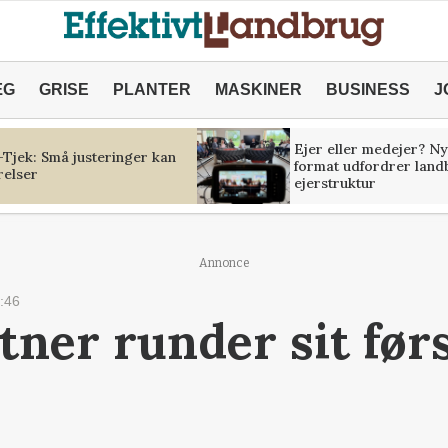
ÆG
GRISE
PLANTER
MASKINER
BUSINESS
J
Ejer eller medejer? Ny
Tjek: Små justeringer kan
format udfordrer land
relser
ejerstruktur
Annonce
:46
ner runder sit først