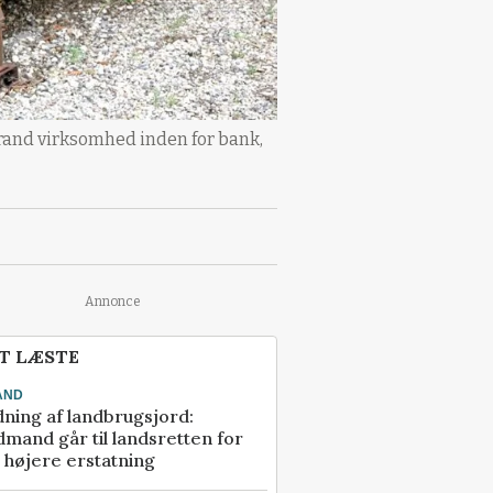
 Brand virksomhed inden for bank,
Annonce
T LÆSTE
AND
ning af landbrugsjord:
mand går til landsretten for
å højere erstatning