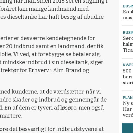
eling har man siden 2018 set en stigning i
BUSI
r i foråret kan mange landmænd med
Kon
res dieseltanke har haft besøg af ubudne
mask
BUSI
yverier er desværre kendetegnende for
Sør
halm
over 20 indbrud samt en landmand, der fik
Tic
olie. Vi ved, at forebyggelse betaler sig,
 mindske indbrud i sin dieseltank, siger
KVÆ
rektør for Erhverv i Alm. Brand og
500-
bar
star
r med kunderne, at de værdsætter, når vi
PLAN
indre skader og indbrud og gennemgår de
Ny s
. En af dem er tyveri af løsøre, men også
Har 
verd
smartere.
re det besværligt for indbrudstyvene at