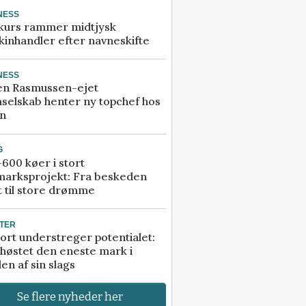
NESS
kurs rammer midtjysk
inhandler efter navneskifte
NESS
en Rasmussen-ejet
selskab henter ny topchef hos
an
G
600 køer i stort
marksprojekt: Fra beskeden
t til store drømme
TER
ort understreger potentialet:
høstet den eneste mark i
en af sin slags
Se flere nyheder her