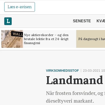
Læs e-avisen
SENESTE
KV
Nye aktierekorder – og den
brutale lektie fra et 24-årigt
På døgnvagt i hø
finansgeni
VIRKSOMHEDSSTOF
23-03-2021 10
Landmand fi
Når frosten forsvinder, og 
dieseltyveri markant.