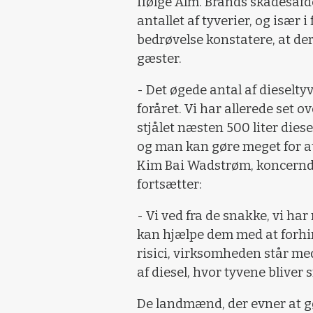
Ifølge Alm. Brands skadesafd
antallet af tyverier, og isæ
bedrøvelse konstatere, at de
gæster.
- Det øgede antal af dieselt
foråret. Vi har allerede set 
stjålet næsten 500 liter diesel
og man kan gøre meget for at
Kim Bai Wadstrøm, koncerndi
fortsætter:
- Vi ved fra de snakke, vi ha
kan hjælpe dem med at forh
risici, virksomheden står med
af diesel, hvor tyvene bliver 
De landmænd, der evner at gø