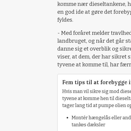
komme nær dieseltankene, har
en god ide at gøre det foreb
fyldes.
- Med foråret melder travlhed
landbruget, og når det går stæ
danne sig et overblik og sikr
viser, at dem, der har sikret
tyvene at komme til, har fær
Fem tips til at forebygge
Hvis man vil sikre sig mod diese
tyvene at komme hen til dieselt
tager lang tid at pumpe olien op
Montér hængelås eller ande
tankes dæksler