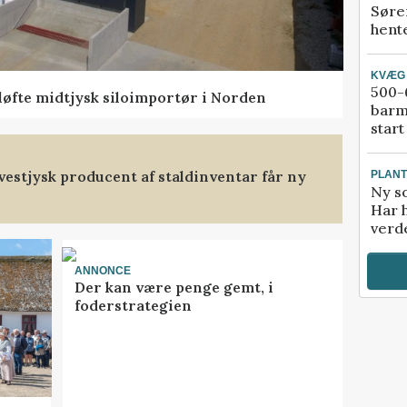
Søre
hente
KVÆG
500-6
 løfte midtjysk siloimportør i Norden
barm
start
t vestjysk producent af staldinventar får ny
PLAN
Ny so
Har 
verde
ANNONCE
Der kan være penge gemt, i
foderstrategien