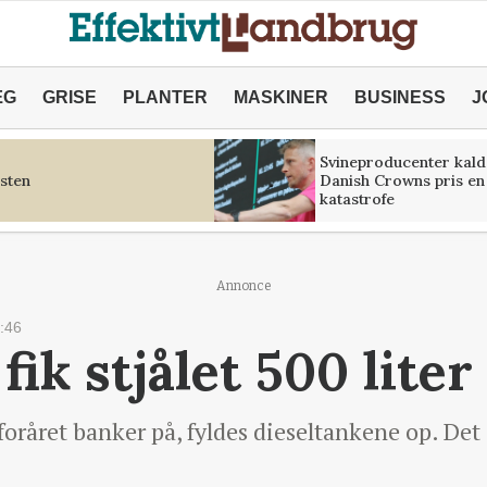
ÆG
GRISE
PLANTER
MASKINER
BUSINESS
J
Svineproducenter kald
sten
Danish Crowns pris en
katastrofe
Annonce
:46
k stjålet 500 liter
foråret banker på, fyldes dieseltankene op. Det 