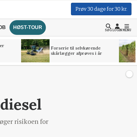
Prøv 30 dage for 30 kr.
OB
HØST-TOUR
SØG
LOGIN
MENU
er
Forserie til selvkørende
skårlægger afprøves i år
 diesel
øger risikoen for