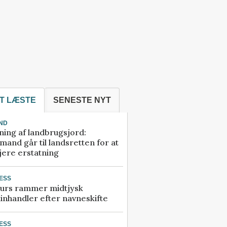
T LÆSTE
SENESTE NYT
ND
ning af landbrugsjord:
and går til landsretten for at
jere erstatning
ESS
urs rammer midtjysk
inhandler efter navneskifte
ESS