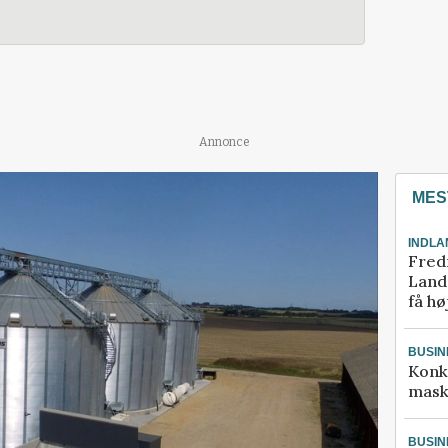
Annonce
MES
INDLA
Fred
Landm
få hø
BUSIN
Konk
mask
BUSIN