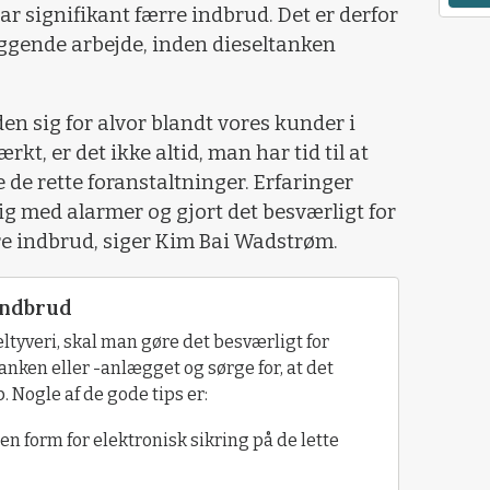
 signifikant færre indbrud. Det er derfor
yggende arbejde, inden dieseltanken
en sig for alvor blandt vores kunder i
rkt, er det ikke altid, man har tid til at
e de rette foranstaltninger. Erfaringer
 sig med alarmer og gjort det besværligt for
re indbrud, siger Kim Bai Wadstrøm.
 indbrud
ltyveri, skal man gøre det besværligt for
anken eller -anlægget og sørge for, at det
. Nogle af de gode tips er:
n form for elektronisk sikring på de lette