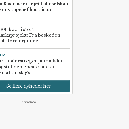
n Rasmussen-ejet halmselskab
r ny topchef hos Tican
00 køer i stort
arksprojekt: Fra beskeden
 til store drømme
TER
rt understreger potentialet:
høstet den eneste mark i
n af sin slags
Se flere nyheder her
Annonce