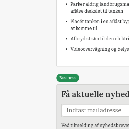
Parker aldrig landbrugsmas
aflåse dækslet til tanken
Placér tanken i en aflåst b
at komme til
Afbryd strøm til den elekt
Videoovervågning og belys
Business
Få aktuelle nyhe
Ved tilmelding af nyhedsbreve