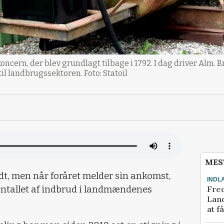
oncern, der blev grundlagt tilbage i 1792. I dag driver Alm.
il landbrugssektoren. Foto: Statoil
MES
ndt, men når foråret melder sin ankomst,
INDL
Fred
 antallet af indbrud i landmændenes
Land
at f