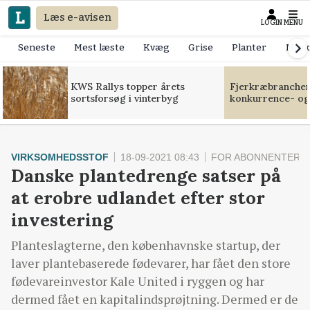
Læs e-avisen
LOGIN
MENU
Seneste
Mest læste
Kvæg
Grise
Planter
Mask
KWS Rallys topper årets
Fjerkræbranchen:
sortsforsøg i vinterbyg
konkurrence- og
VIRKSOMHEDSSTOF
18-09-2021 08:43
FOR ABONNENTER
Danske plantedrenge satser på
at erobre udlandet efter stor
investering
Planteslagterne, den københavnske startup, der
laver plantebaserede fødevarer, har fået den store
fødevareinvestor Kale United i ryggen og har
dermed fået en kapitalindsprøjtning. Dermed er de