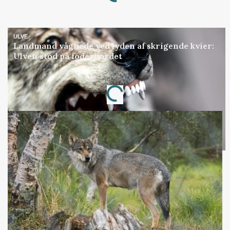
Loading...
ULVE
Landmand vågnede ved lyden af skrigende kvier:
Ulven stod på foderbordet
Annonce
Loading...