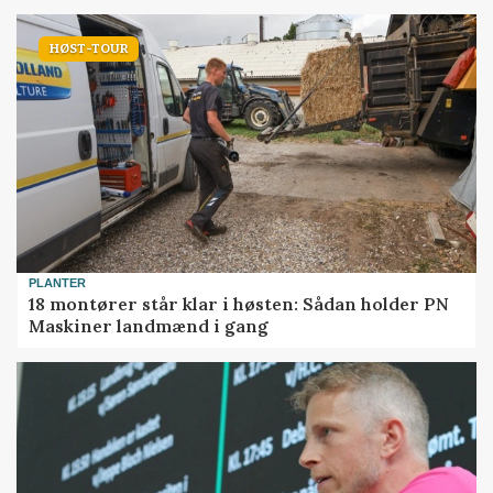
HØST-TOUR
PLANTER
18 montører står klar i høsten: Sådan holder PN
Maskiner landmænd i gang