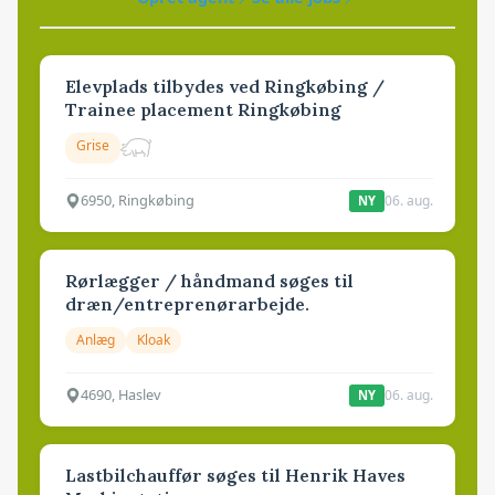
Elevplads tilbydes ved Ringkøbing /
Trainee placement Ringkøbing
Grise
6950, Ringkøbing
06. aug.
NY
Rørlægger / håndmand søges til
dræn/entreprenørarbejde.
Anlæg
Kloak
4690, Haslev
06. aug.
NY
Lastbilchauffør søges til Henrik Haves