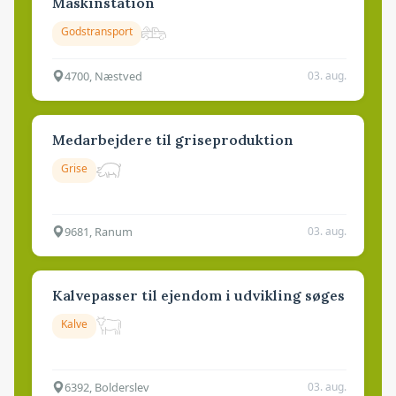
Maskinstation
Godstransport
4700, Næstved
03. aug.
Medarbejdere til griseproduktion
Grise
9681, Ranum
03. aug.
Kalvepasser til ejendom i udvikling søges
Kalve
6392, Bolderslev
03. aug.