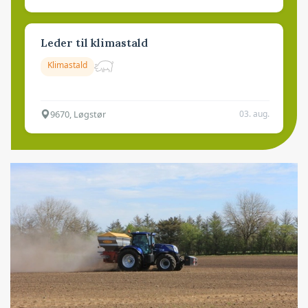
Leder til klimastald
Klimastald
9670, Løgstør
03. aug.