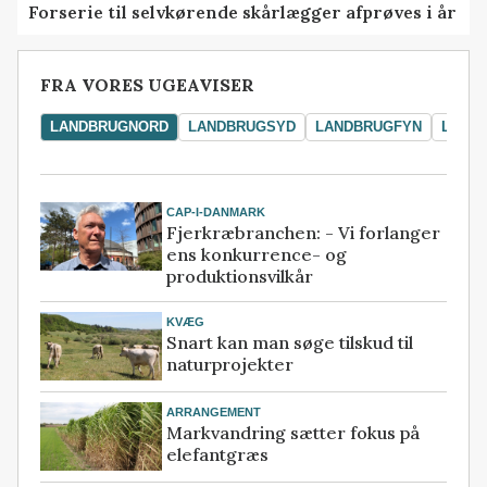
Forserie til selvkørende skårlægger afprøves i år
FRA VORES UGEAVISER
LANDBRUGNORD
LANDBRUGSYD
LANDBRUGFYN
LAND
CAP-I-DANMARK
Fjerkræbranchen: - Vi forlanger
ens konkurrence- og
produktionsvilkår
KVÆG
Snart kan man søge tilskud til
naturprojekter
ARRANGEMENT
Markvandring sætter fokus på
elefantgræs