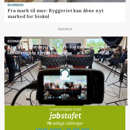
BUSINESS
Fra mark til mur: Byggeriet kan åbne nyt
marked for biokul
Annonce
BUSINESS
Ejer eller medejer? Nyt tv-format udfordrer
landbrugets ejerstruktur
Annonce
Loading...
Jobs
i samarbejde med
76
ledige stillinger
Opret agent
Se alle jobs