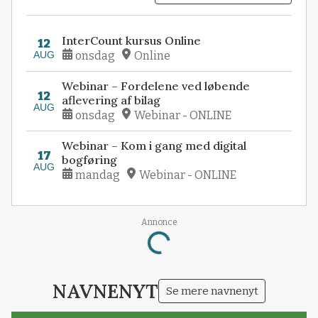
InterCount kursus Online
12
AUG
onsdag
Online
Webinar – Fordelene ved løbende
12
aflevering af bilag
AUG
onsdag
Webinar - ONLINE
Webinar – Kom i gang med digital
17
bogføring
AUG
mandag
Webinar - ONLINE
Annonce
Loading...
NAVNENYT
Se mere navnenyt