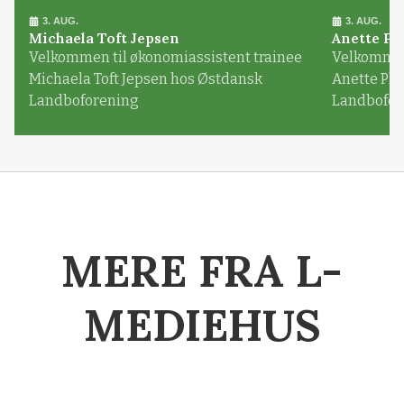
3. AUG.
3. AUG.
Michaela Toft Jepsen
Anette Pl
Velkommen til økonomiassistent trainee
Velkommen 
Michaela Toft Jepsen hos Østdansk
Anette Pl
Landboforening
Landbofor
MERE FRA L-
MEDIEHUS