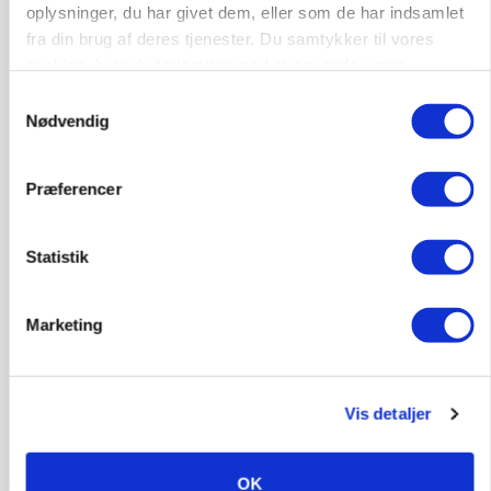
oplysninger, du har givet dem, eller som de har indsamlet
fra din brug af deres tjenester. Du samtykker til vores
cookies, hvis du fortsætter med at anvende vores
POLITIK
hjemmeside.
Samtykkevalg
»Nu stopper I«: Landbrugsdebattør og
Nødvendig
protestgruppe vil demonstrere mod ny
gødskningslov
Præferencer
Annonce
KVÆG
Statistik
Snart kan man søge tilskud til naturprojekter
Annonce
Marketing
Loading...
Vis detaljer
OK