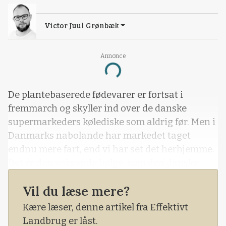
Victor Juul Grønbæk
Annonce
Loading...
De plantebaserede fødevarer er fortsat i
fremmarch og skyller ind over de danske
supermarkeders kølediske som aldrig før. Men i
Danmarks nabolande har markedet taget
endnu mere fart, end vi har set det herhjemme.
Det er den voksende bølge, som den danske
fødevarestartup, Planteslagterne, der holder til
Vil du læse mere?
i Kødbyen i København, nu får mulighed for at
ride med på.
Kære læser, denne artikel fra Effektivt
Landbrug er låst.