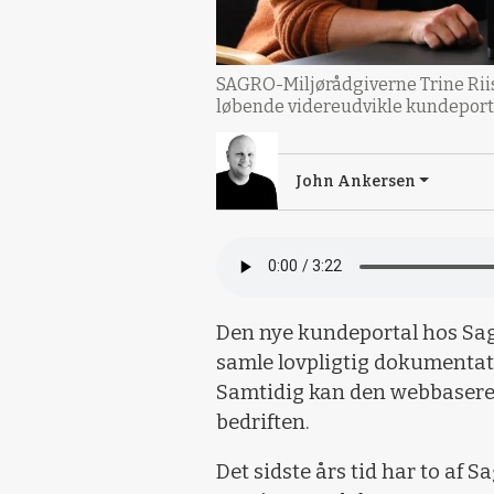
SAGRO-Miljørådgiverne Trine Rii
løbende videreudvikle kundeport
John Ankersen
Den nye kundeportal hos Sagro
samle lovpligtig dokumentati
Samtidig kan den webbasered
bedriften.
Det sidste års tid har to af S