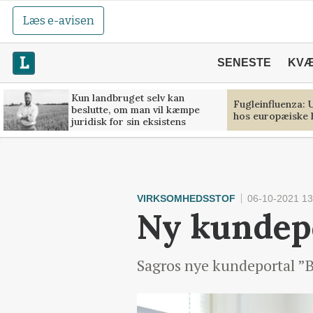
Læs e-avisen
SENESTE
KV
Kun landbruget selv kan
Fugleinfluenza:
beslutte, om man vil kæmpe
hos europæiske
juridisk for sin eksistens
VIRKSOMHEDSSTOF
06-10-2021 13
Ny kundepo
Sagros nye kundeportal ”Be