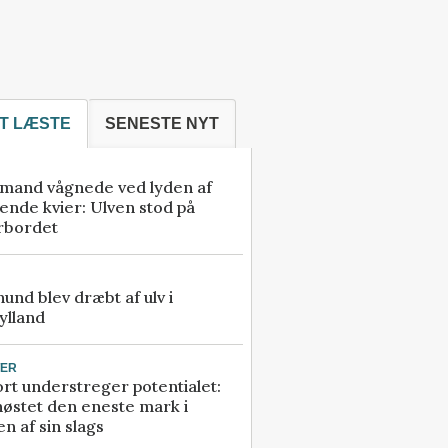
T LÆSTE
SENESTE NYT
mand vågnede ved lyden af
ende kvier: Ulven stod på
rbordet
 hund blev dræbt af ulv i
ylland
TER
rt understreger potentialet:
høstet den eneste mark i
n af sin slags