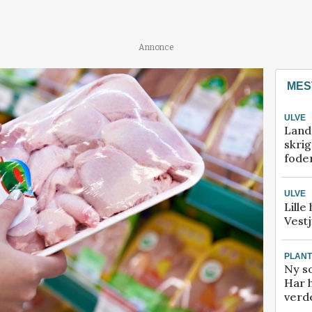
Annonce
MES
ULVE
Land
skrig
fode
ULVE
Lille
Vestj
PLAN
Ny so
Har 
verde