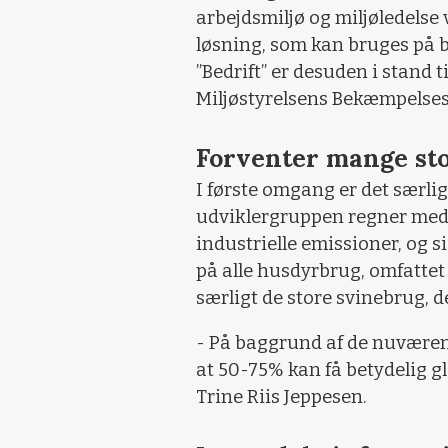
arbejdsmiljø og miljøledelse 
løsning, som kan bruges på bå
”Bedrift” er desuden i stand t
Miljøstyrelsens Bekæmpelse
Forventer mange st
I første omgang er det særli
udviklergruppen regner med, vi
industrielle emissioner, og si
på alle husdyrbrug, omfattet a
særligt de store svinebrug, 
- På baggrund af de nuværen
at 50-75% kan få betydelig glæ
Trine Riis Jeppesen.