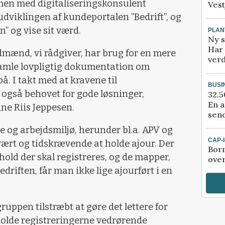
men med digitaliseringskonsulent
Vest
dviklingen af kundeportalen ”Bedrift”, og
en” og vise sit værd.
PLAN
Ny s
Har 
andmænd, vi rådgiver, har brug for en mere
verd
amle lovpligtig dokumentation om
å. I takt med at kravene til
BUSI
 også behovet for gode løsninger,
32.5
En a
ine Riis Jeppesen.
send
e og arbejdsmiljø, herunder bl.a. APV og
CAP-
vært og tidskrævende at holde ajour. Der
Bor
rhold der skal registreres, og de mapper,
ove
driften, får man ikke lige ajourført i en
ruppen tilstræbt at gøre det lettere for
olde registreringerne vedrørende