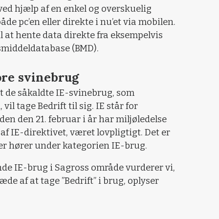
ved hjælp af en enkel og overskuelig
de pc’en eller direkte i nu’et via mobilen.
il at hente data direkte fra eksempelvis
smiddeldatabase (BMD).
ore svinebrug
gt de såkaldte IE-svinebrug, som
l tage Bedrift til sig. IE står for
den den 21. februar i år har miljøledelse
f IE-direktivet, været lovpligtigt. Det er
der hører under kategorien IE-brug.
de IE-brug i Sagross område vurderer vi,
de af at tage ”Bedrift” i brug, oplyser