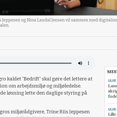
s Jeppesen og Nina Laudal Jensen vil sammen med digitali
alen.
MES
 kaldet ”Bedrift” skal gøre det lettere at
ULVE
Lan
on om arbejdsmiljø og miljøledelse.
skri
e løsning lette den daglige styring på
fod
ULVE
agros miljørådgivere, Trine Riis Jeppesen
Lill