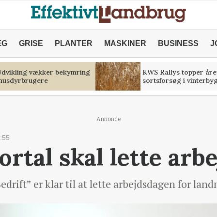
ÆG
GRISE
PLANTER
MASKINER
BUSINESS
J
 Udvikling vækker bekymring
KWS Rallys topper åre
 husdyrbrugere
sortsforsøg i vinterby
Annonce
:55
rtal skal lette arb
drift” er klar til at lette arbejdsdagen for l