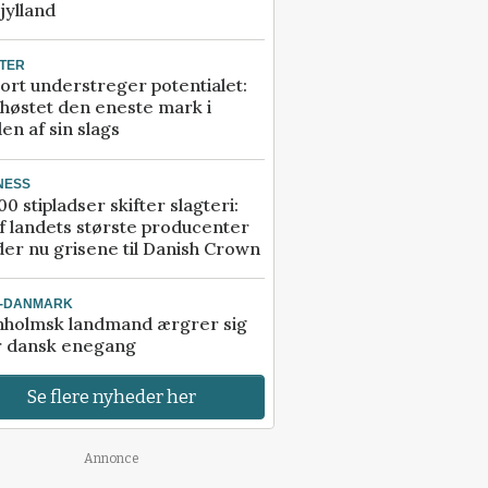
jylland
TER
ort understreger potentialet:
høstet den eneste mark i
en af sin slags
NESS
00 stipladser skifter slagteri:
f landets største producenter
er nu grisene til Danish Crown
I-DANMARK
nholmsk landmand ærgrer sig
r dansk enegang
Se flere nyheder her
Annonce