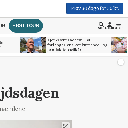
Prøv 30 dage for 30 kr.
OB
HØST-TOUR
SØG
LOGIN
MENU
Fjerkræbranchen: - Vi
ts
forlanger ens konkurrence- og
g
produktionsvilkår
ejdsdagen
andmændene