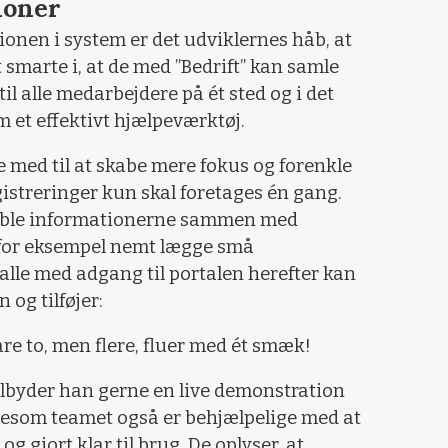
ioner
onen i system er det udviklernes håb, at
 smarte i, at de med ”Bedrift” kan samle
il alle medarbejdere på ét sted og i det
m et effektivt hjælpeværktøj.
e med til at skabe mere fokus og forenkle
istreringer kun skal foretages én gang.
t koble informationerne sammen med
 for eksempel nemt lægge små
alle med adgang til portalen herefter kan
 og tilføjer:
re to, men flere, fluer med ét smæk!
lbyder han gerne en live demonstration
ligesom teamet også er behjælpelige med at
og gjort klar til brug. De oplyser, at