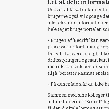
Let at dele informat
Udover at få sat dokumentati
brugerne også vil opdage det
alle relevante informationer t
hele taget bruge portalen so
- Brugen af ”Bedrift” kan vær
processerne, fordi mange reg
Det vil bl.a. være muligt a
driftsstyringen, og man kan
instruktionsvideoer op, som 
tilgå, beretter Rasmus Nielsen
- På den måde slår du ikke ba
Sammen med sine kolleger ti
af funktionerne i ”Bedrift”, 
få den digitale løsning sat op 