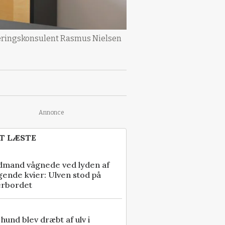
seringskonsulent Rasmus Nielsen
Annonce
T LÆSTE
dmand vågnede ved lyden af
gende kvier: Ulven stod på
erbordet
e hund blev dræbt af ulv i