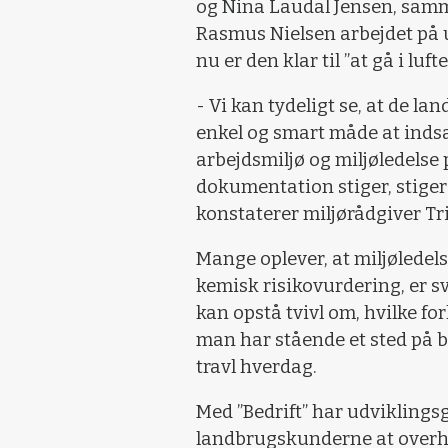
og Nina Laudal Jensen, sam
Rasmus Nielsen arbejdet på u
nu er den klar til ”at gå i luft
- Vi kan tydeligt se, at de l
enkel og smart måde at inds
arbejdsmiljø og miljøledelse p
dokumentation stiger, stiger
konstaterer miljørådgiver Tr
Mange oplever, at miljøledels
kemisk risikovurdering, er s
kan opstå tvivl om, hvilke fo
man har stående et sted på be
travl hverdag.
Med ”Bedrift” har udviklingsg
landbrugskunderne at overh