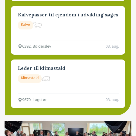
Kalvepasser til ejendom i udvikling søges
Kalve
6392, Bolderslev
03. aug.
Leder til klimastald
Klimastald
9670, Løgstør
03. aug.