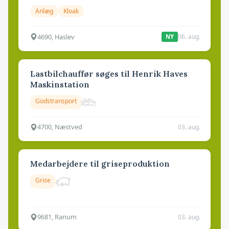
Anlæg
Kloak
4690, Haslev
06. aug.
NY
Lastbilchauffør søges til Henrik Haves
Maskinstation
Godstransport
4700, Næstved
03. aug.
Medarbejdere til griseproduktion
Grise
9681, Ranum
03. aug.