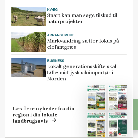
KVÆG
Snart kan man søge tilskud til
naturprojekter
ARRANGEMENT
Markvandring sætter fokus på
elefantgræs
BUSINESS
Lokalt generationsskifte skal
løfte midtjysk siloimportør i
Norden
Læs flere
nyheder fra din
region
i din
lokale
landbrugsavis