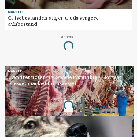
MARKED
Grisebestanden stiger trods svagere
avlsbestand
Annonce
Loading...
MARKED
Uændret notering: Spæde lyspunkter i fortsat
presset marked for oksekød
Annonce
Loading...