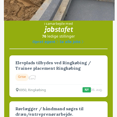
Jobs
i samarbejde med
76
ledige stillinger
Opret agent
Se alle jobs
Elevplads tilbydes ved Ringkøbing /
Trainee placement Ringkøbing
Grise
6950, Ringkøbing
06. aug.
NY
Rørlægger / håndmand søges til
dræn/entreprenørarbejde.