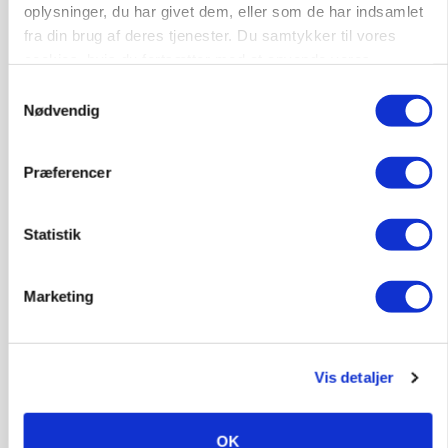
oplysninger, du har givet dem, eller som de har indsamlet
fra din brug af deres tjenester. Du samtykker til vores
cookies, hvis du fortsætter med at anvende vores
hjemmeside.
Samtykkevalg
Nødvendig
Præferencer
Statistik
POLITIK
»Nu stopper I«: Landbrugsdebattør og
protestgruppe vil demonstrere mod ny
gødskningslov
Marketing
Annonce
Vis detaljer
POLITIK
Folketinget behandler ny gødskningslov: Sådan
kan den ændre din bedrift fra 2027
OK