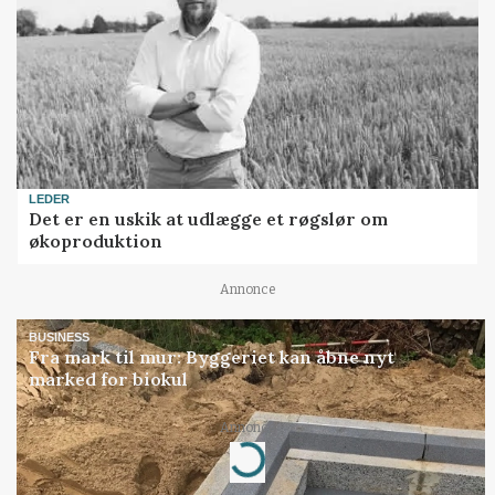
LEDER
Det er en uskik at udlægge et røgslør om
økoproduktion
Annonce
BUSINESS
Fra mark til mur: Byggeriet kan åbne nyt
marked for biokul
Annonce
Loading...