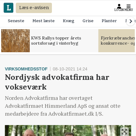
Læs e-avisen
LOGIN
MENU
Seneste
Mest læste
Kvæg
Grise
Planter
Mask
KWS Rallys topper årets
Fjerkræbranchen:
sortsforsøg i vinterbyg
konkurrence- og
VIRKSOMHEDSSTOF
08-10-2021 14:24
Nordjysk advokatfirma har
vokseværk
Norden Advokatfirma har overtaget
Advokatfirmaet Himmerland ApS og ansat otte
medarbejdere fra Advokatfirmaet.dk I/S.