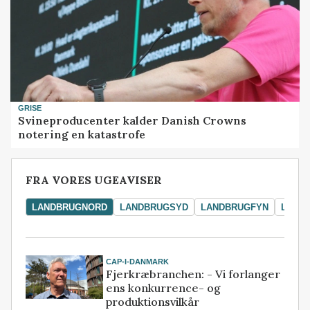
GRISE
Svineproducenter kalder Danish Crowns
notering en katastrofe
FRA VORES UGEAVISER
LANDBRUGNORD
LANDBRUGSYD
LANDBRUGFYN
LAND
CAP-I-DANMARK
Fjerkræbranchen: - Vi forlanger
ens konkurrence- og
produktionsvilkår