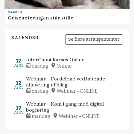
MARKED
Grisenoteringen står stille
KALENDER
Se flere arrangementer
InterCount kursus Online
12
AUG
onsdag
Online
Webinar – Fordelene ved løbende
12
aflevering af bilag
AUG
onsdag
Webinar - ONLINE
Webinar – Kom i gang med digital
17
bogføring
AUG
mandag
Webinar - ONLINE