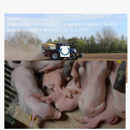
POLITIK
Folketinget behandler ny gødskningslov: Sådan
kan den ændre din bedrift fra 2027
Loading...
Annonce