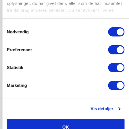
oplysninger, du har givet dem, eller som de har indsamlet
fra din brug af deres tjenester. Du samtykker til vores
cookies, hvis du fortsætter med at anvende vores
hjemmeside.
Samtykkevalg
Nødvendig
Præferencer
PLANTER
KWS Rallys topper årets sortsforsøg i vinterbyg
Statistik
Annonce
Marketing
Vis detaljer
OK