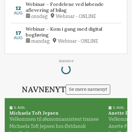
Webinar – Fordelene ved løbende
12
aflevering af bilag
AUG
onsdag
Webinar - ONLINE
Webinar – Kom i gang med digital
17
bogføring
AUG
mandag
Webinar - ONLINE
Loading...
Annonce
NAVNENYT
Se mere navnenyt
3. AUG.
3. AUG.
Michaela Toft Jepsen
Anette Pl
Velkommen til økonomiassistent trainee
Velkommen 
Michaela Toft Jepsen hos Østdansk
Anette Pl