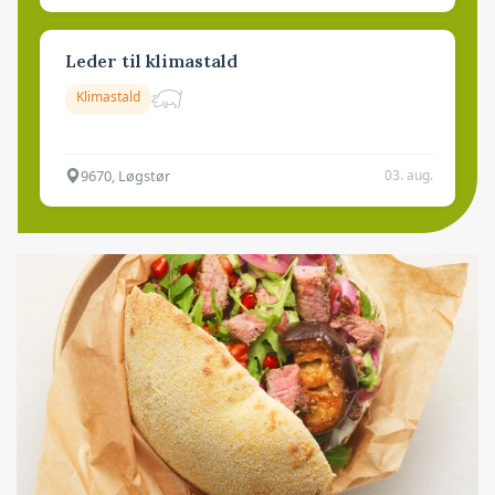
Leder til klimastald
Klimastald
9670, Løgstør
03. aug.