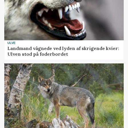
ULVE
Landmand vågnede ved lyden af skrigende kvier:
Ulven stod på foderbordet