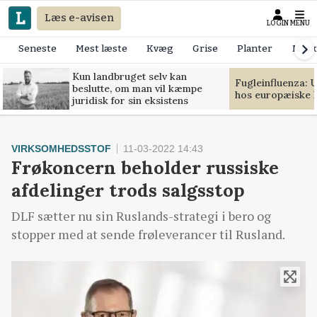
Læs e-avisen
LOGIN
MENU
Seneste
Mest læste
Kvæg
Grise
Planter
Mask
Kun landbruget selv kan
Fugleinfluenza: 
beslutte, om man vil kæmpe
hos europæiske 
juridisk for sin eksistens
VIRKSOMHEDSSTOF
11-03-2022 14:43
Frøkoncern beholder russiske
afdelinger trods salgsstop
DLF sætter nu sin Ruslands-strategi i bero og
stopper med at sende frøleverancer til Rusland.