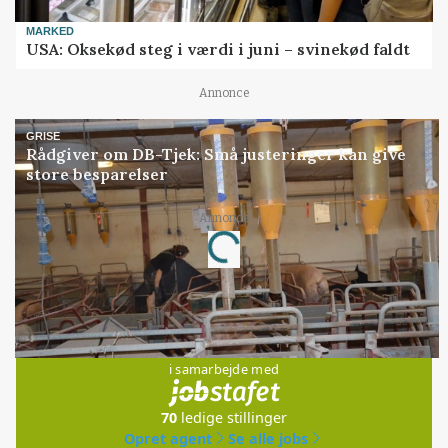
MARKED
USA: Oksekød steg i værdi i juni – svinekød faldt
Annonce
GRISE
Rådgiver om DB-Tjek: Små justeringer kan give
store besparelser
Annonce
Loading...
Jobs
i samarbejde med
70
ledige stillinger
Opret agent
Se alle jobs