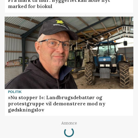
Fra mark til mur: Byggeriet kan åbne nyt
marked for biokul
POLITIK
»Nu stopper I«: Landbrugsdebattør og
protestgruppe vil demonstrere mod ny
gødskningslov
Loading...
Annonce