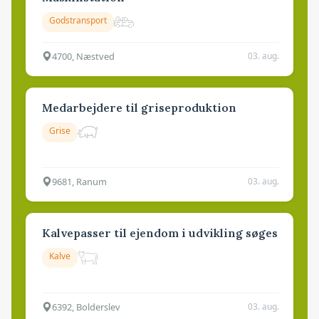
Godstransport
4700, Næstved
03. aug.
Medarbejdere til griseproduktion
Grise
9681, Ranum
03. aug.
Kalvepasser til ejendom i udvikling søges
Kalve
6392, Bolderslev
03. aug.