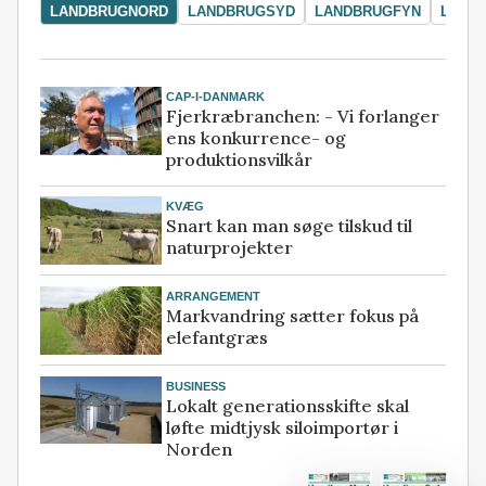
LANDBRUGNORD
LANDBRUGSYD
LANDBRUGFYN
LAND
CAP-I-DANMARK
Fjerkræbranchen: - Vi forlanger
ens konkurrence- og
produktionsvilkår
KVÆG
Snart kan man søge tilskud til
naturprojekter
ARRANGEMENT
Markvandring sætter fokus på
elefantgræs
BUSINESS
Lokalt generationsskifte skal
løfte midtjysk siloimportør i
Norden