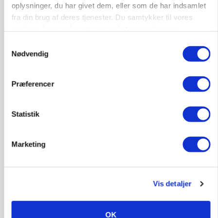
oplysninger, du har givet dem, eller som de har indsamlet
fra din brug af deres tjenester. Du samtykker til vores
cookies, hvis du fortsætter med at anvende vores
hjemmeside.
Samtykkevalg
PLANTER
Nødvendig
På døgnvagt i høsten
Annonce
Præferencer
Loading...
Statistik
Marketing
Vis detaljer
OK