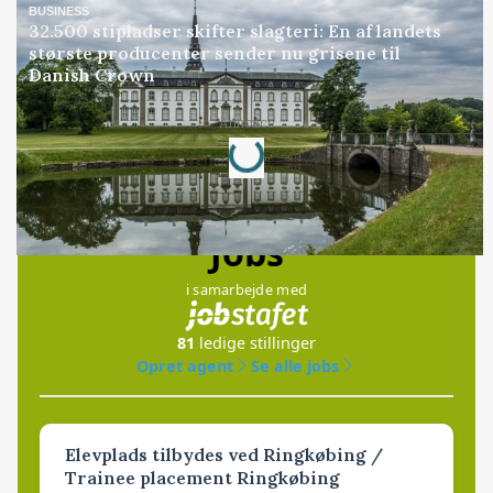
BUSINESS
32.500 stipladser skifter slagteri: En af landets
største producenter sender nu grisene til
Danish Crown
Annonce
Loading...
Jobs
i samarbejde med
81
ledige stillinger
Opret agent
Se alle jobs
Elevplads tilbydes ved Ringkøbing /
Trainee placement Ringkøbing