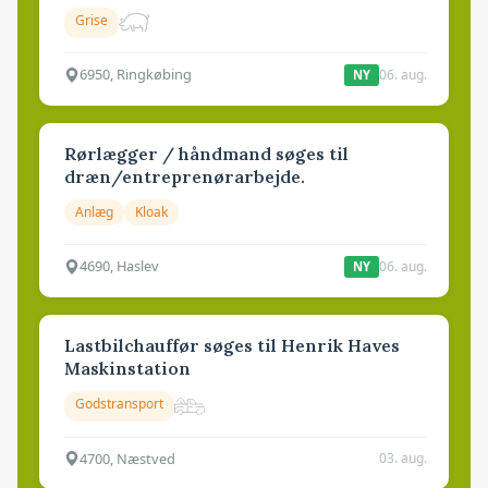
Grise
6950, Ringkøbing
06. aug.
NY
Rørlægger / håndmand søges til
dræn/entreprenørarbejde.
Anlæg
Kloak
4690, Haslev
06. aug.
NY
Lastbilchauffør søges til Henrik Haves
Maskinstation
Godstransport
4700, Næstved
03. aug.