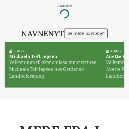
Annonce
Loading...
NAVNENYT
Se mere navnenyt
3. AUG.
3. AUG.
Michaela Toft Jepsen
Anette Pl
Velkommen til økonomiassistent trainee
Velkommen 
Michaela Toft Jepsen hos Østdansk
Anette Pl
Landboforening
Landbofor