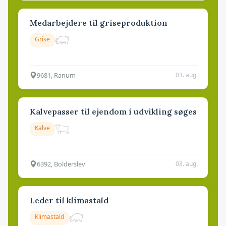
Medarbejdere til griseproduktion
Grise
9681, Ranum
03. aug.
Kalvepasser til ejendom i udvikling søges
Kalve
6392, Bolderslev
03. aug.
Leder til klimastald
Klimastald