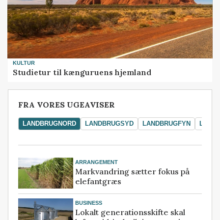
KULTUR
Studietur til kænguruens hjemland
FRA VORES UGEAVISER
LANDBRUGNORD
LANDBRUGSYD
LANDBRUGFYN
LAND
ARRANGEMENT
Markvandring sætter fokus på
elefantgræs
BUSINESS
Lokalt generationsskifte skal