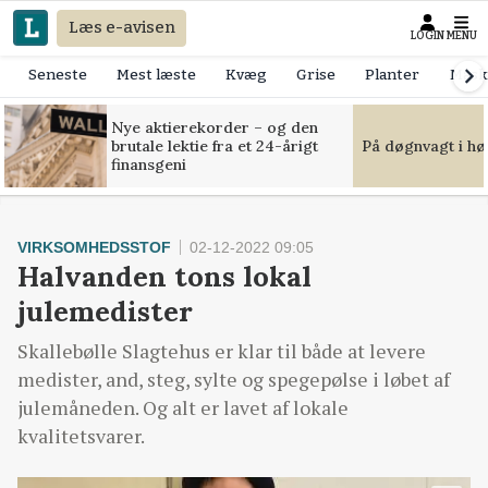
Læs e-avisen
LOGIN
MENU
Seneste
Mest læste
Kvæg
Grise
Planter
Mask
Nye aktierekorder – og den
brutale lektie fra et 24-årigt
På døgnvagt i hø
finansgeni
VIRKSOMHEDSSTOF
02-12-2022 09:05
Halvanden tons lokal
julemedister
Skallebølle Slagtehus er klar til både at levere
medister, and, steg, sylte og spegepølse i løbet af
julemåneden. Og alt er lavet af lokale
kvalitetsvarer.