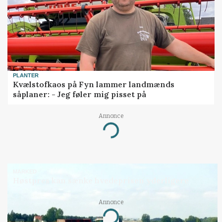
PLANTER
Kvælstofkaos på Fyn lammer landmænds
såplaner: - Jeg føler mig pisset på
Annonce
Loading...
MARKED
Høstpres kan sænke hvedeprisen yderligere
Annonce