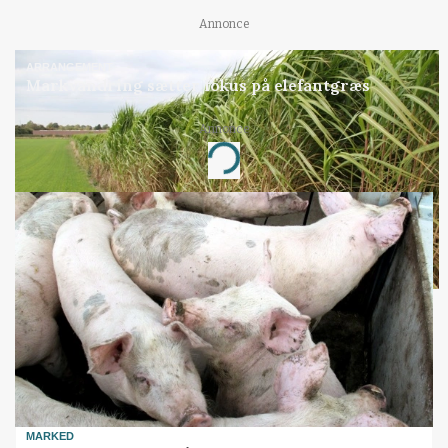
Annonce
ARRANGEMENT
Markvandring sætter fokus på elefantgræs
Annonce
Loading...
MARKED