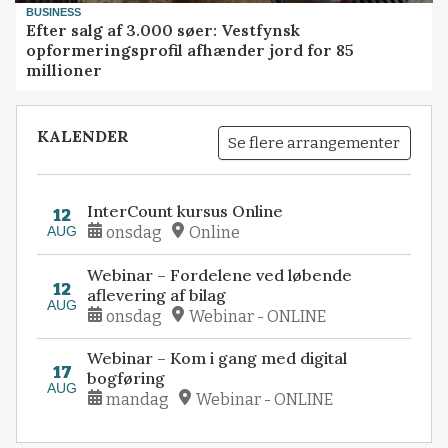
BUSINESS
Efter salg af 3.000 søer: Vestfynsk
opformeringsprofil afhænder jord for 85
millioner
KALENDER
Se flere arrangementer
InterCount kursus Online
12
AUG
onsdag
Online
Webinar – Fordelene ved løbende
12
aflevering af bilag
AUG
onsdag
Webinar - ONLINE
Webinar – Kom i gang med digital
17
bogføring
AUG
mandag
Webinar - ONLINE