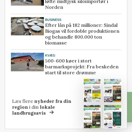
løfte midtjysk siloimportør i
Norden
BUSINESS
Efter lån på 182 millioner: Sindal
Biogas vil fordoble produktionen
og behandle 800.000 ton
biomasse
KVÆG
500-600 køer i stort
barmarksprojekt: Fra beskeden
start til store drømme
Læs flere
nyheder fra din
region
i din
lokale
landbrugsavis