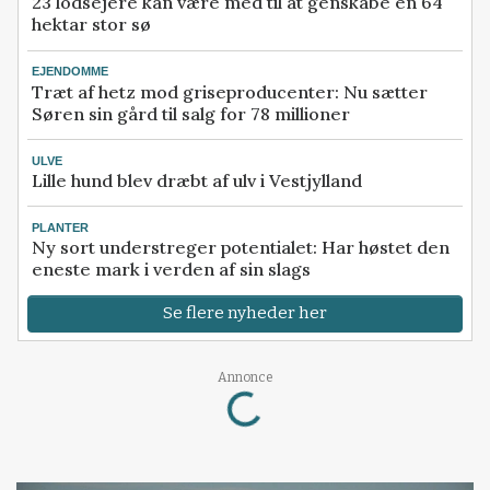
23 lodsejere kan være med til at genskabe en 64
hektar stor sø
EJENDOMME
Træt af hetz mod griseproducenter: Nu sætter
Søren sin gård til salg for 78 millioner
ULVE
Lille hund blev dræbt af ulv i Vestjylland
PLANTER
Ny sort understreger potentialet: Har høstet den
eneste mark i verden af sin slags
Se flere nyheder her
Loading...
Annonce