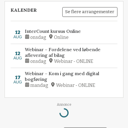
KALENDER
Se flere arrangementer
InterCount kursus Online
12
AUG
onsdag
Online
Webinar – Fordelene ved løbende
12
aflevering af bilag
AUG
onsdag
Webinar - ONLINE
Webinar – Kom i gang med digital
17
bogføring
AUG
mandag
Webinar - ONLINE
Annonce
Loading...