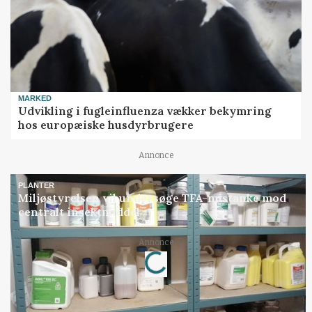
MARKED
Udvikling i fugleinfluenza vækker bekymring
hos europæiske husdyrbrugere
Annonce
PLANTER
Miljøstyrelsen vil undersøge TFA-mistanke mod
centralt insektmiddel
Loading...
Annonce