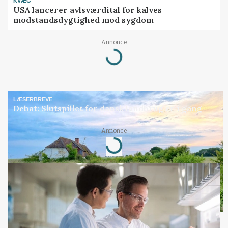
KVÆG
USA lancerer avlsværdital for kalves
modstandsdygtighed mod sygdom
Annonce
Loading...
LÆSERBREVE
Debat: Slutspillet for dansk landbrug er i gang
Annonce
Loading...