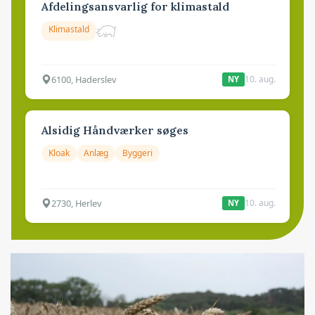
Afdelingsansvarlig for klimastald
Klimastald
6100, Haderslev
10. aug.
NY
Alsidig Håndværker søges
Kloak
Anlæg
Byggeri
2730, Herlev
10. aug.
NY