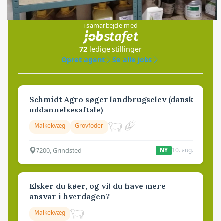
Jobs
i samarbejde med
72
ledige stillinger
Opret agent
Se alle jobs
Schmidt Agro søger landbrugselev (dansk
uddannelsesaftale)
Malkekvæg
Grovfoder
7200, Grindsted
10. aug.
NY
Elsker du køer, og vil du have mere
ansvar i hverdagen?
Malkekvæg