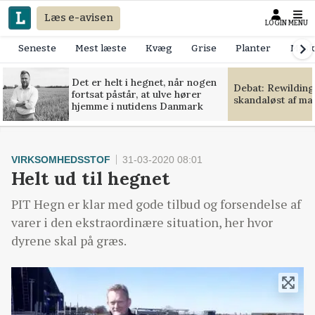
Læs e-avisen
LOGIN
MENU
Seneste
Mest læste
Kvæg
Grise
Planter
Mask
Det er helt i hegnet, når nogen
Debat: Rewilding
fortsat påstår, at ulve hører
skandaløst af m
hjemme i nutidens Danmark
VIRKSOMHEDSSTOF
31-03-2020 08:01
Helt ud til hegnet
PIT Hegn er klar med gode tilbud og forsendelse af
varer i den ekstraordinære situation, her hvor
dyrene skal på græs.