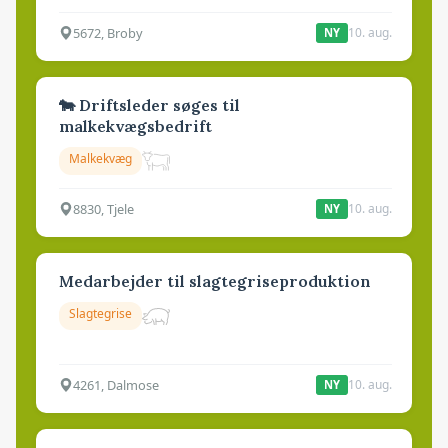
5672, Broby
10. aug.
NY
🐄 Driftsleder søges til
malkekvægsbedrift
Malkekvæg
8830, Tjele
10. aug.
NY
Medarbejder til slagtegriseproduktion
Slagtegrise
4261, Dalmose
10. aug.
NY