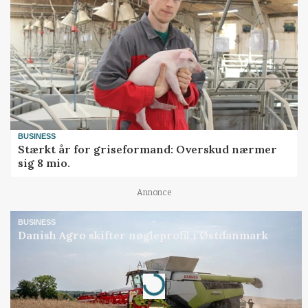
BUSINESS
Stærkt år for griseformand: Overskud nærmer
sig 8 mio.
Annonce
BUSINESS
Danish Agro skifter nøgleprofil i Østdanmark
Annonce
Loading...