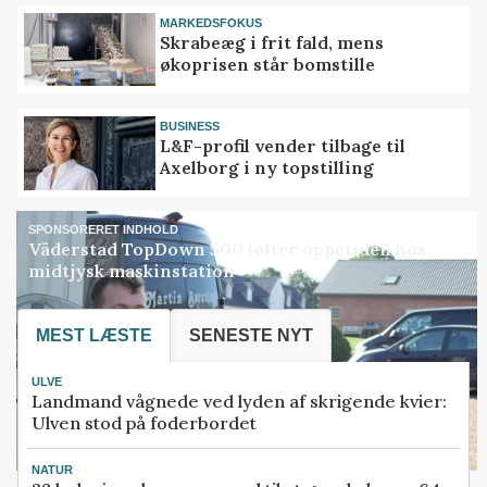
MARKEDSFOKUS
Skrabeæg i frit fald, mens
økoprisen står bomstille
BUSINESS
L&F-profil vender tilbage til
Axelborg i ny topstilling
SPONSORERET INDHOLD
Väderstad TopDown 500 løfter oppetiden hos
midtjysk maskinstation
MEST LÆSTE
SENESTE NYT
ULVE
Landmand vågnede ved lyden af skrigende kvier:
Ulven stod på foderbordet
NATUR