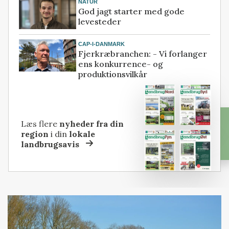
NATUR
God jagt starter med gode
levesteder
CAP-I-DANMARK
Fjerkræbranchen: - Vi forlanger
ens konkurrence- og
produktionsvilkår
Læs flere
nyheder fra din
region
i din
lokale
landbrugsavis