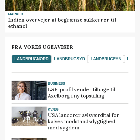
MARKED
Indien overvejer at begrænse sukkerrør til
ethanol
FRA VORES UGEAVISER
LANDBRUGNORD
LANDBRUGSYD
LANDBRUGFYN
LAND
BUSINESS
L&F-profil vender tilbage til
Axelborg i ny topstilling
KVÆG
USA lancerer avlsværdital for
kalves modstandsdygtighed
mod sygdom