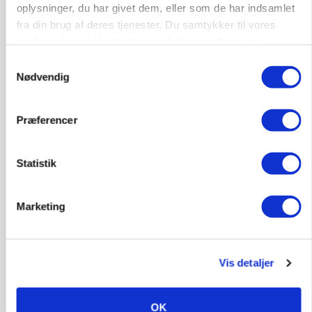
LEDER
oplysninger, du har givet dem, eller som de har indsamlet
Det er helt i hegnet, når nogen fortsat påstår, at
fra din brug af deres tjenester. Du samtykker til vores
ulve hører hjemme i nutidens Danmark
cookies, hvis du fortsætter med at anvende vores
hjemmeside.
Samtykkevalg
HØST-TOUR
Nødvendig
Præferencer
Statistik
Marketing
PLANTER
Skal bjærge 100 hektar våd halm: På Lykkeslund
er regnvejr godt høstvejr
Vis detaljer
Annonce
Loading...
OK