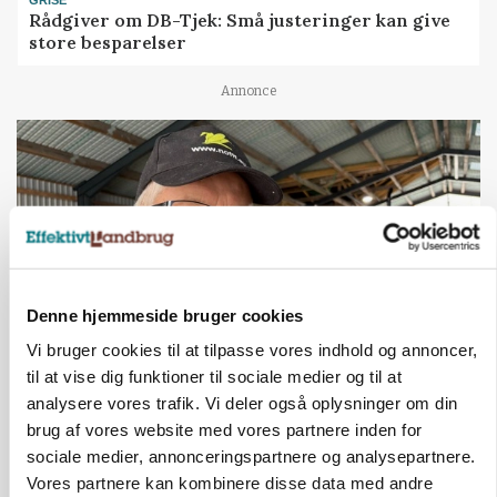
Rådgiver om DB-Tjek: Små justeringer kan give
store besparelser
Annonce
Denne hjemmeside bruger cookies
Vi bruger cookies til at tilpasse vores indhold og annoncer,
til at vise dig funktioner til sociale medier og til at
POLITIK
analysere vores trafik. Vi deler også oplysninger om din
»Nu stopper I«: Landbrugsdebattør og
brug af vores website med vores partnere inden for
protestgruppe vil demonstrere mod ny
gødskningslov
sociale medier, annonceringspartnere og analysepartnere.
Vores partnere kan kombinere disse data med andre