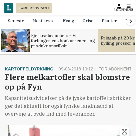
Læs e-avisen
LOGIN
MENU
Seneste
Mest læste
Kvæg
Grise
Planter
Mask
Fjerkræbranchen: - Vi
Prisgab på 20 kr
forlanger ens konkurrence- og
kylling presser 
produktionsvilkår
KARTOFFELDYRKNING
09-03-2018 10:12
FOR ABONNENTE
Flere melkartofler skal blomstre
op på Fyn
Kapacitetsudvidelser på de jyske kartoffelfabrikker
gør det aktuelt for også fynske landmænd at
overveje at byde ind med leverancer.