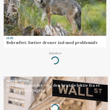
ULVE
Bekræftet: Sætter droner ind mod problemulv
Annonce
Loading...
MARKEDSFOKUS
Nye aktierekorder – og den brutale lektie fra et
24-årigt finansgeni
Annonce