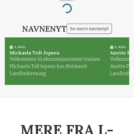
Loading...
NAVNENYT
Se mere navnenyt
3. AUG.
3. AUG.
Michaela Toft Jepsen
Anette Pl
Velkommen til økonomiassistent trainee
Velkommen 
Michaela Toft Jepsen hos Østdansk
Anette Pl
Landboforening
Landbofor
MERE FRA L-