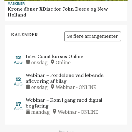
MASKINER
Krone åbner XDisc for John Deere og New
Holland
KALENDER
Se flere arrangementer
InterCount kursus Online
12
AUG
onsdag
Online
Webinar – Fordelene ved løbende
12
aflevering af bilag
AUG
onsdag
Webinar - ONLINE
Webinar – Kom i gang med digital
17
bogføring
AUG
mandag
Webinar - ONLINE
Annonce