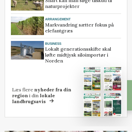
Snart kan man søge tilskud til
naturprojekter
ARRANGEMENT
Markvandring sætter fokus på
elefantgræs
BUSINESS
Lokalt generationsskifte skal
løfte midtjysk siloimportør i
Norden
Læs flere
nyheder fra din
region
i din
lokale
landbrugsavis