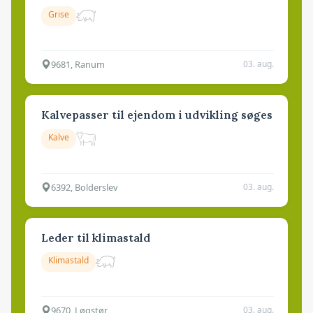
Grise
9681, Ranum
03. aug.
Kalvepasser til ejendom i udvikling søges
Kalve
6392, Bolderslev
03. aug.
Leder til klimastald
Klimastald
9670, Løgstør
03. aug.