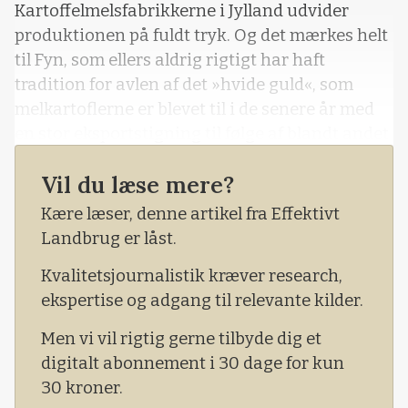
Kartoffelmelsfabrikkerne i Jylland udvider
produktionen på fuldt tryk. Og det mærkes helt
til Fyn, som ellers aldrig rigtigt har haft
tradition for avlen af det »hvide guld«, som
melkartoflerne er blevet til i de senere år med
en stor eksportstigning til følge af blandt andet
stivelse.I Centrovice beretter
Vil du læse mere?
planteavlskonsulent Jens Kristian Ege Olsen
om interesse fra AKM i Brande og AKS i Toftlund
Kære læser, denne artikel fra Effektivt
for fynske leverandører. Og han oplyser, at en
Landbrug er låst.
10-20 fynske landmænd overvejer at kaste sig
Kvalitetsjournalistik kræver research,
ud i avlen af melkartofler, som ellers kun en
ekspertise og adgang til relevante kilder.
håndfuld landmænd på øen har dyrket hidtil.-
Vi prøver på at sætte fokus på kartoffelavl og
Men vi vil rigtig gerne tilbyde dig et
fortælle vores medlemmer, at der er muligheder
digitalt abonnement i 30 dage for kun
i det, oplyser kartoffelkonsulenten, som også
30 kroner.
ser muligheder for læggekartofler.