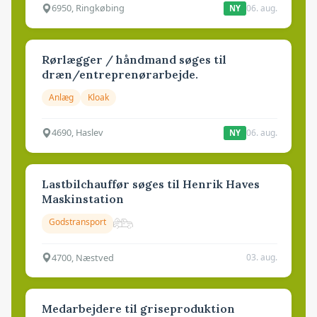
6950, Ringkøbing
06. aug.
NY
Rørlægger / håndmand søges til
dræn/entreprenørarbejde.
Anlæg
Kloak
4690, Haslev
06. aug.
NY
Lastbilchauffør søges til Henrik Haves
Maskinstation
Godstransport
4700, Næstved
03. aug.
Medarbejdere til griseproduktion