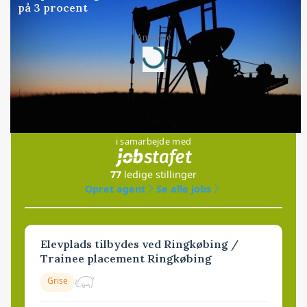
på 3 procent
Loading...
Annonce
Jobs
i samarbejde med
77
ledige stillinger
Opret agent
Se alle jobs
Elevplads tilbydes ved Ringkøbing /
Trainee placement Ringkøbing
Grise