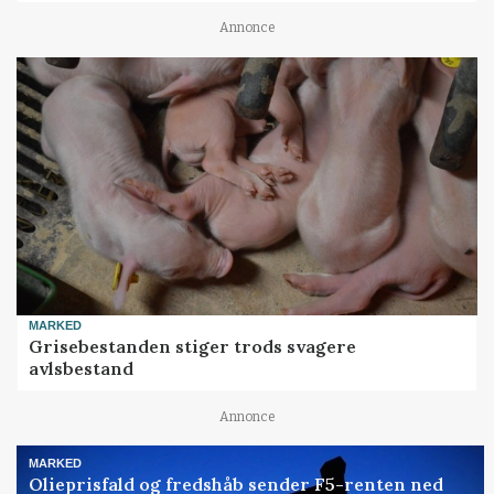
Annonce
MARKED
Grisebestanden stiger trods svagere
avlsbestand
Annonce
MARKED
Olieprisfald og fredshåb sender F5-renten ned