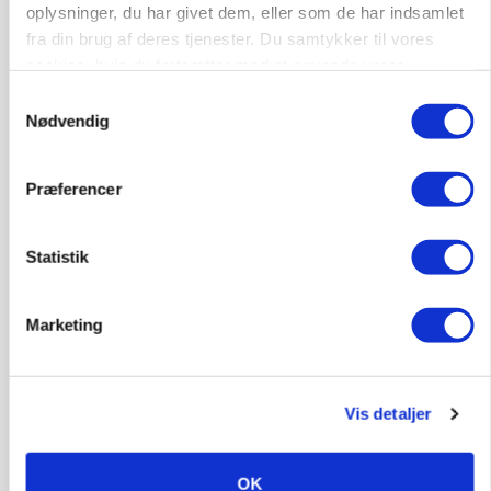
Annonce
oplysninger, du har givet dem, eller som de har indsamlet
fra din brug af deres tjenester. Du samtykker til vores
KVÆG
cookies, hvis du fortsætter med at anvende vores
Snart kan man søge tilskud til naturprojekter
hjemmeside.
Samtykkevalg
Nødvendig
Annonce
Loading...
Præferencer
Statistik
Marketing
Vis detaljer
PLANTER
Før såmaskinen kører: Her er efterårets største
OK