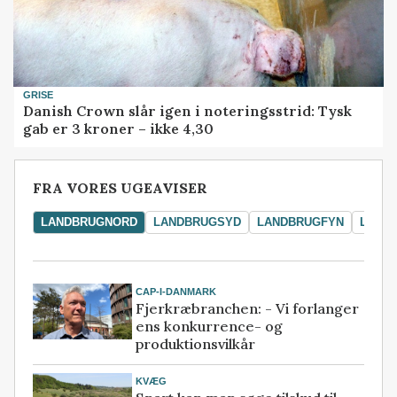
GRISE
Danish Crown slår igen i noteringsstrid: Tysk
gab er 3 kroner – ikke 4,30
FRA VORES UGEAVISER
LANDBRUGNORD
LANDBRUGSYD
LANDBRUGFYN
LAND
CAP-I-DANMARK
Fjerkræbranchen: - Vi forlanger
ens konkurrence- og
produktionsvilkår
KVÆG