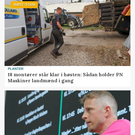
HØST-TOUR
PLANTER
18 montører står klar i høsten: Sådan holder PN
Maskiner landmænd i gang