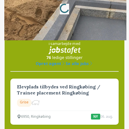
Loading...
Jobs
i samarbejde med
76
ledige stillinger
Opret agent
Se alle jobs
Elevplads tilbydes ved Ringkøbing /
Trainee placement Ringkøbing
Grise
6950, Ringkøbing
06. aug.
NY