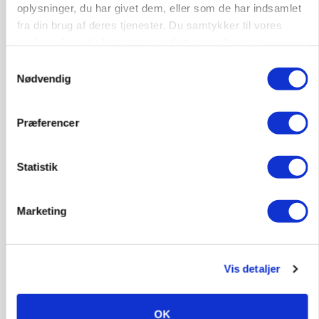
oplysninger, du har givet dem, eller som de har indsamlet
fra din brug af deres tjenester. Du samtykker til vores
cookies, hvis du fortsætter med at anvende vores
hjemmeside.
Samtykkevalg
Nødvendig
MARKEDSFOKUS
Prisgab på 20 kroner pr. kg vokser: Polsk kylling
presser markedet
Præferencer
Statistik
Marketing
Vis detaljer
OK
GRISE