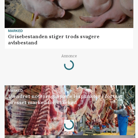
MARKED
Grisebestanden stiger trods svagere
avlsbestand
Loading...
Annonce
MARKED
Uændret notering: Spæde lyspunkter i fortsat
presset marked for oksekød
Loading...
Annonce