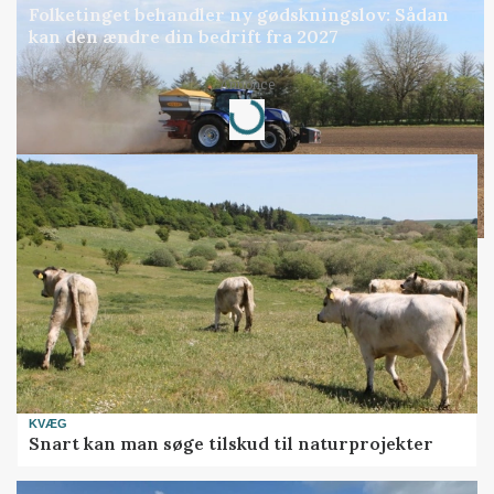
Folketinget behandler ny gødskningslov: Sådan
kan den ændre din bedrift fra 2027
Loading...
Annonce
KVÆG
Snart kan man søge tilskud til naturprojekter