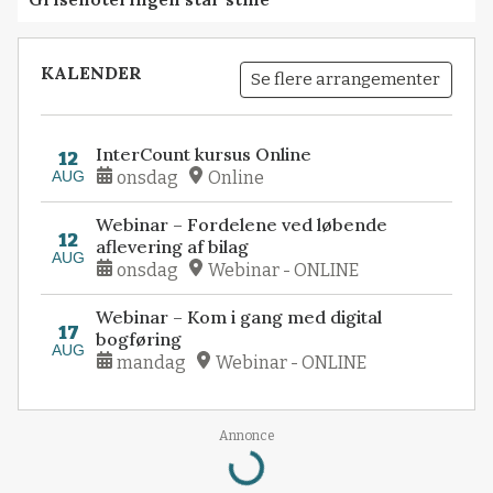
KALENDER
Se flere arrangementer
InterCount kursus Online
12
AUG
onsdag
Online
Webinar – Fordelene ved løbende
12
aflevering af bilag
AUG
onsdag
Webinar - ONLINE
Webinar – Kom i gang med digital
17
bogføring
AUG
mandag
Webinar - ONLINE
Loading...
Annonce