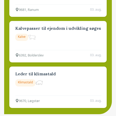
9681, Ranum
03. aug.
Kalvepasser til ejendom i udvikling søges
Kalve
6392, Bolderslev
03. aug.
Leder til klimastald
Klimastald
9670, Løgstør
03. aug.