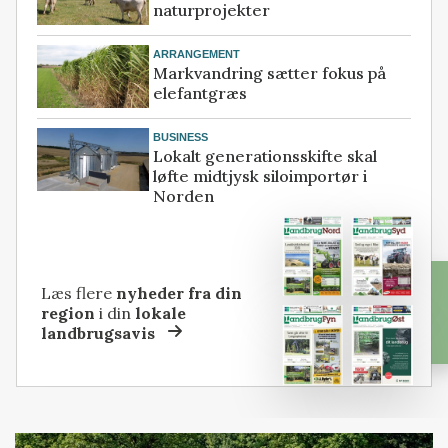
naturprojekter
ARRANGEMENT
Markvandring sætter fokus på
elefantgræs
BUSINESS
Lokalt generationsskifte skal
løfte midtjysk siloimportør i
Norden
Læs flere
nyheder fra din
region
i din
lokale
landbrugsavis