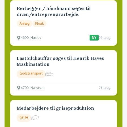
Rørlægger / håndmand søges til
dræn/entreprenørarbejde.
Anlæg
Kloak
4690, Haslev
06. aug.
NY
Lastbilchauffør søges til Henrik Haves
Maskinstation
Godstransport
4700, Næstved
03. aug.
Medarbejdere til griseproduktion
Grise