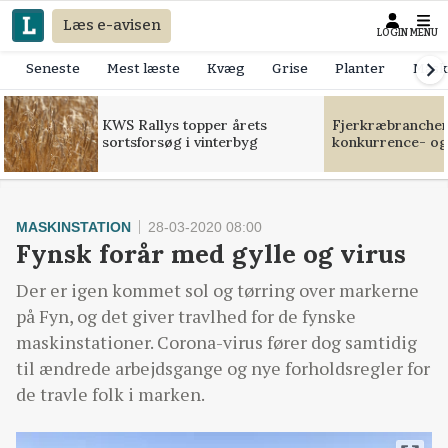
Læs e-avisen
LOGIN
MENU
Seneste
Mest læste
Kvæg
Grise
Planter
Mask
KWS Rallys topper årets
Fjerkræbranchen:
sortsforsøg i vinterbyg
konkurrence- og
MASKINSTATION
28-03-2020 08:00
Fynsk forår med gylle og virus
Der er igen kommet sol og tørring over markerne
på Fyn, og det giver travlhed for de fynske
maskinstationer. Corona-virus fører dog samtidig
til ændrede arbejdsgange og nye forholdsregler for
de travle folk i marken.