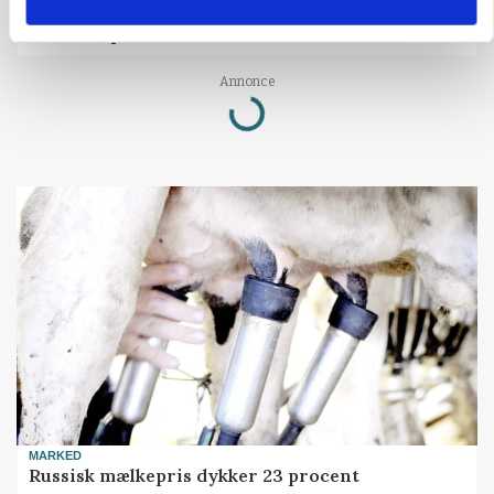
Rådgiver om DB-Tjek: Små justeringer kan give
store besparelser
Loading...
Annonce
MARKED
Russisk mælkepris dykker 23 procent