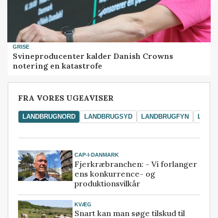
GRISE
Svineproducenter kalder Danish Crowns
notering en katastrofe
FRA VORES UGEAVISER
LANDBRUGNORD
LANDBRUGSYD
LANDBRUGFYN
LAND
CAP-I-DANMARK
Fjerkræbranchen: - Vi forlanger
ens konkurrence- og
produktionsvilkår
KVÆG
Snart kan man søge tilskud til