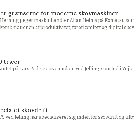
ytter grænserne for moderne skovmaskiner
 Herning peger maskinhandler Allan Helms på Komatsu som
kombinationen af produktivitet, førerkomfort og digital skovd
0 træer
 plantet på Lars Pedersens ejendom ved Jelling, som led i V
ecialet skovdrift
ved Jelling har specialiseret sig inden for skovdrift og tilb