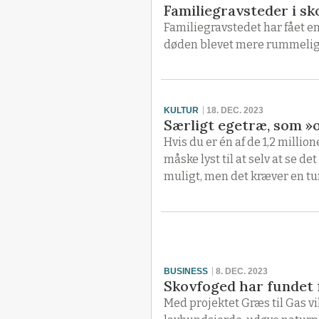
Familiegravsteder i s
Familiegravstedet har fået en
døden blevet mere rummeligt,
KULTUR
18. DEC. 2023
Særligt egetræ, som »
Hvis du er én af de 1,2 milli
måske lyst til at selv at se 
muligt, men det kræver en t
BUSINESS
8. DEC. 2023
Skovfoged har fundet f
Med projektet Græs til Gas v