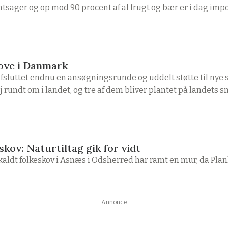
øntsager og op mod 90 procent af al frugt og bær er i dag impo
kove i Danmark
sluttet endnu en ansøgningsrunde og uddelt støtte til nye 
 rundt om i landet, og tre af dem bliver plantet på landets s
kov: Naturtiltag gik for vidt
kaldt folkeskov i Asnæs i Odsherred har ramt en mur, da Pla
Annonce