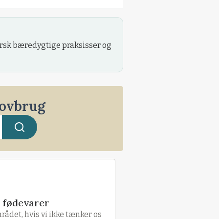
orsk bæredygtige praksisser og
kovbrug
d fødevarer
ådet, hvis vi ikke tænker os