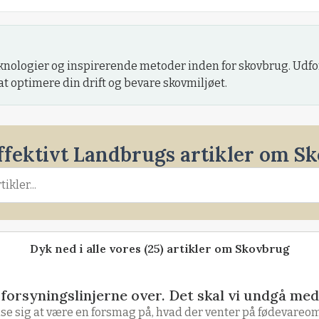
eknologier og inspirerende metoder inden for skovbrug. Udf
at optimere din drift og bevare skovmiljøet.
Effektivt Landbrugs artikler om S
Dyk ned i alle vores (25) artikler om Skovbrug
forsyningslinjerne over. Det skal vi undgå me
se sig at være en forsmag på, hvad der venter på fødevareomr