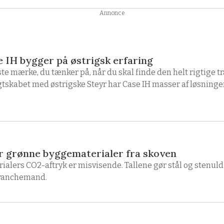
Annonce
 IH bygger på østrigsk erfaring
te mærke, du tænker på, når du skal finde den helt rigtige tra
skabet med østrigske Steyr har Case IH masser af løsninger 
r grønne byggematerialer fra skoven
lers CO2-aftryk er misvisende. Tallene gør stål og stenuld
 branchemand.