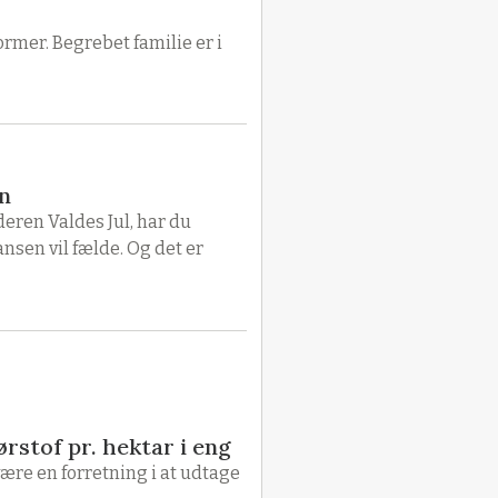
ormer. Begrebet familie er i
vn
deren Valdes Jul, har du
nsen vil fælde. Og det er
rstof pr. hektar i eng
ære en forretning i at udtage