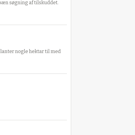
r pæn søgning af tilskuddet.
planter nogle hektar til med