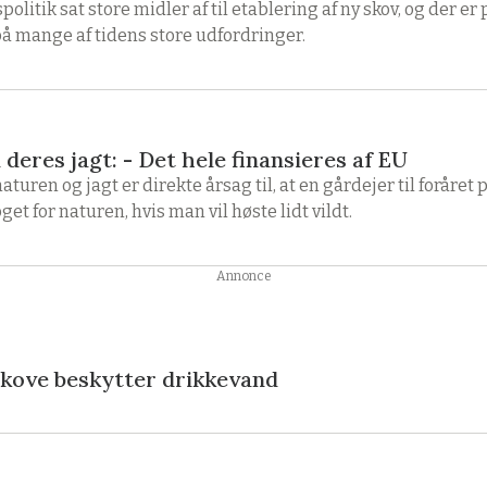
olitik sat store midler af til etablering af ny skov, og der e
å mange af tidens store udfordringer.
 deres jagt: - Det hele finansieres af EU
uren og jagt er direkte årsag til, at en gårdejer til foråret 
t for naturen, hvis man vil høste lidt vildt.
Annonce
 skove beskytter drikkevand