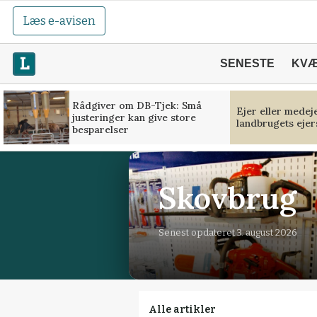
Læs e-avisen
SENESTE
KV
Rådgiver om DB-Tjek: Små
Ejer eller medej
justeringer kan give store
landbrugets ejer
besparelser
Skovbrug
Senest opdateret 3. august 2026
Alle artikler