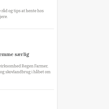
e råd og tips at hente hos
jere.
remme særlig
 virksomhed Regen Farmer,
 og skovlandbrug i håbet om