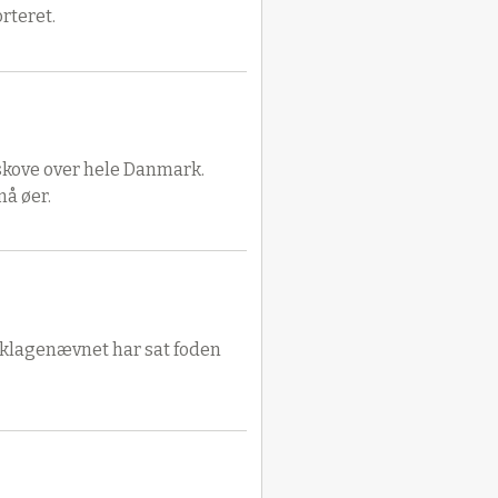
rteret.
skove over hele Danmark.
må øer.
nklagenævnet har sat foden