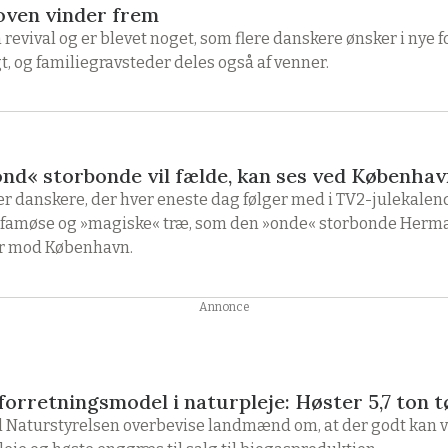
koven vinder frem
 revival og er blevet noget, som flere danskere ønsker i nye f
 og familiegravsteder deles også af venner.
ond« storbonde vil fælde, kan ses ved Københa
oner danskere, der hver eneste dag følger med i TV2-julekalen
det famøse og »magiske« træ, som den »onde« storbonde Herma
ur mod København.
Annonce
orretningsmodel i naturpleje: Høster 5,7 ton tø
il Naturstyrelsen overbevise landmænd om, at der godt kan v