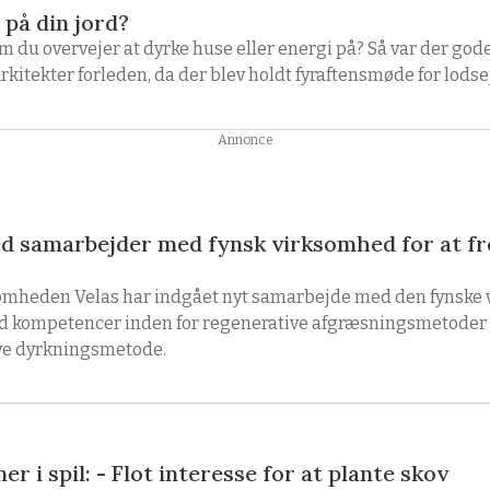
 på din jord?
som du overvejer at dyrke huse eller energi på? Så var der god
kitekter forleden, da der blev holdt fyraftensmøde for lodse
Annonce
d samarbejder med fynsk virksomhed for at f
mheden Velas har indgået nyt samarbejde med den fynske
ed kompetencer inden for regenerative afgræsningsmetoder
tive dyrkningsmetode.
er i spil: - Flot interesse for at plante skov