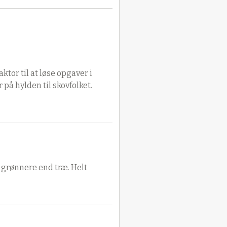
ktor til at løse opgaver i
på hylden til skovfolket.
 grønnere end træ. Helt