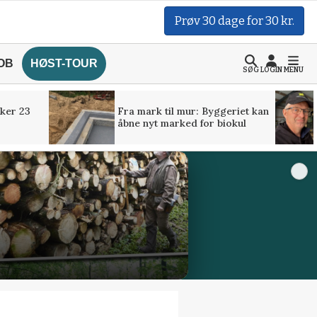
Prøv 30 dage for 30 kr.
OB
HØST-TOUR
SØG
LOGIN
MENU
ker 23
Fra mark til mur: Byggeriet kan
åbne nyt marked for biokul