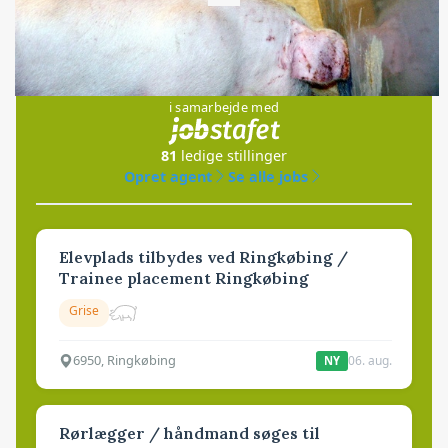
Loading...
Jobs
i samarbejde med
81
ledige stillinger
Opret agent
Se alle jobs
Elevplads tilbydes ved Ringkøbing /
Trainee placement Ringkøbing
Grise
6950, Ringkøbing
06. aug.
NY
Rørlægger / håndmand søges til