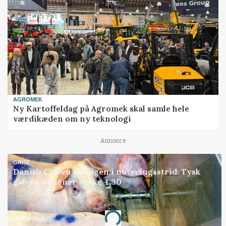
AGROMEK
Ny Kartoffeldag på Agromek skal samle hele
værdikæden om ny teknologi
Annonce
GRISE
Danish Crown slår igen i noteringsstrid: Tysk
gab er 3 kroner – ikke 4,30
Annonce