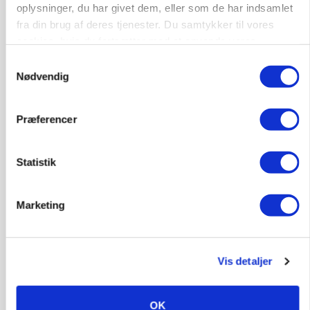
oplysninger, du har givet dem, eller som de har indsamlet
fra din brug af deres tjenester. Du samtykker til vores
cookies, hvis du fortsætter med at anvende vores
LEDER
hjemmeside.
Samtykkevalg
Det er en uskik at udlægge et røgslør om
Nødvendig
økoproduktion
Præferencer
HØST-TOUR
Statistik
Marketing
Vis detaljer
PLANTER
På døgnvagt i høsten
OK