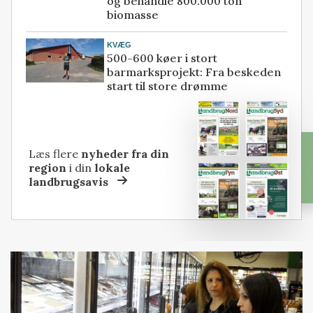
og behandle 800.000 ton
biomasse
KVÆG
500-600 køer i stort
barmarksprojekt: Fra beskeden
start til store drømme
Læs flere
nyheder fra din
region
i din
lokale
landbrugsavis