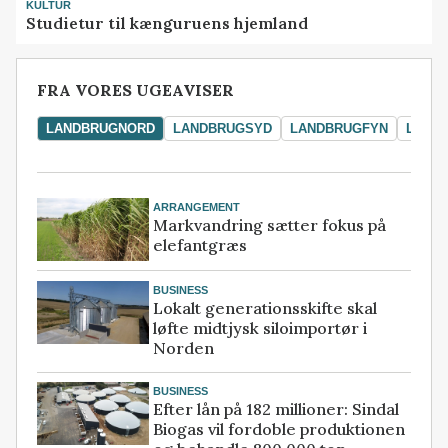
KULTUR
Studietur til kænguruens hjemland
FRA VORES UGEAVISER
LANDBRUGNORD
LANDBRUGSYD
LANDBRUGFYN
LAND
ARRANGEMENT
Markvandring sætter fokus på
elefantgræs
BUSINESS
Lokalt generationsskifte skal
løfte midtjysk siloimportør i
Norden
BUSINESS
Efter lån på 182 millioner: Sindal
Biogas vil fordoble produktionen