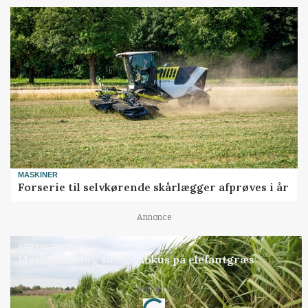
MASKINER
Forserie til selvkørende skårlægger afprøves i år
Annonce
ARRANGEMENT
Markvandring sætter fokus på elefantgræs
Annonce