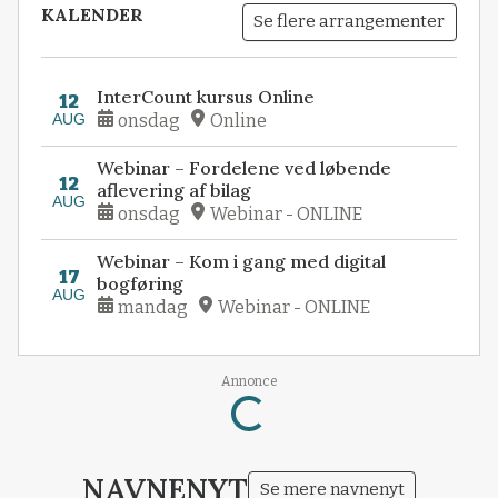
KALENDER
Se flere arrangementer
InterCount kursus Online
12
AUG
onsdag
Online
Webinar – Fordelene ved løbende
12
aflevering af bilag
AUG
onsdag
Webinar - ONLINE
Webinar – Kom i gang med digital
17
bogføring
AUG
mandag
Webinar - ONLINE
Annonce
Loading...
NAVNENYT
Se mere navnenyt