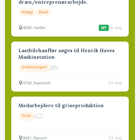
dræn/entreprenørarbejde.
Anlæg
Kloak
4690, Haslev
06. aug.
NY
Lastbilchauffør søges til Henrik Haves
Maskinstation
Godstransport
4700, Næstved
03. aug.
Medarbejdere til griseproduktion
Grise
9681, Ranum
03. aug.