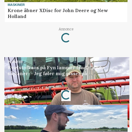
MASKINER
Krone åbner XDisc for John Deere og New
Holland
Annonce
Loading...
PLANTER
Kvælstofkaos på Fyn lammer landmænds
såplaner: - Jeg føler mig pisset på
Annonce
Loading...