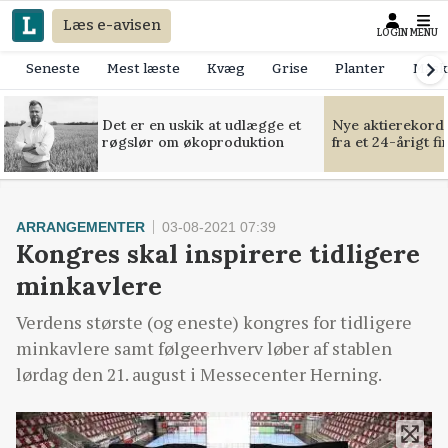
Læs e-avisen
LOGIN
MENU
Seneste
Mest læste
Kvæg
Grise
Planter
Mask
Det er en uskik at udlægge et
Nye aktierekorde
røgslør om økoproduktion
fra et 24-årigt f
ARRANGEMENTER
03-08-2021 07:39
Kongres skal inspirere tidligere
minkavlere
Verdens største (og eneste) kongres for tidligere
minkavlere samt følgeerhverv løber af stablen
lørdag den 21. august i Messecenter Herning.