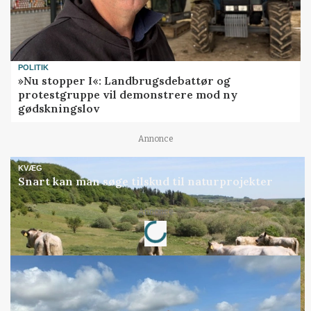
POLITIK
»Nu stopper I«: Landbrugsdebattør og
protestgruppe vil demonstrere mod ny
gødskningslov
Annonce
KVÆG
Snart kan man søge tilskud til naturprojekter
Loading...
Annonce