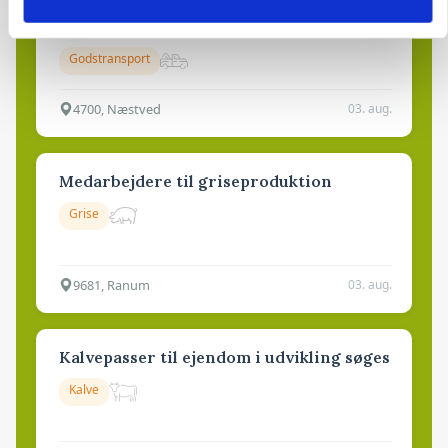
Lastbilchauffør søges til Henrik Haves
Maskinstation
Godstransport
4700, Næstved
03. aug.
Medarbejdere til griseproduktion
Grise
9681, Ranum
03. aug.
Kalvepasser til ejendom i udvikling søges
Kalve