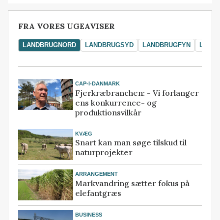
FRA VORES UGEAVISER
LANDBRUGNORD
LANDBRUGSYD
LANDBRUGFYN
LAND
CAP-I-DANMARK
Fjerkræbranchen: - Vi forlanger
ens konkurrence- og
produktionsvilkår
KVÆG
Snart kan man søge tilskud til
naturprojekter
ARRANGEMENT
Markvandring sætter fokus på
elefantgræs
BUSINESS