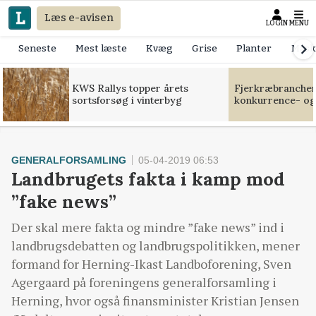
Læs e-avisen
LOGIN
MENU
Seneste
Mest læste
Kvæg
Grise
Planter
Mask
KWS Rallys topper årets
Fjerkræbranchen:
sortsforsøg i vinterbyg
konkurrence- og
GENERALFORSAMLING
05-04-2019 06:53
Landbrugets fakta i kamp mod
”fake news”
Der skal mere fakta og mindre ”fake news” ind i
landbrugsdebatten og landbrugspolitikken, mener
formand for Herning-Ikast Landboforening, Sven
Agergaard på foreningens generalforsamling i
Herning, hvor også finansminister Kristian Jensen