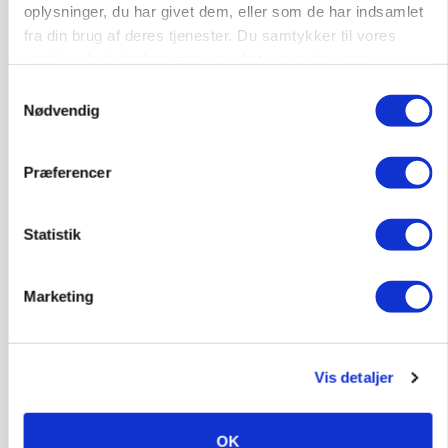
oplysninger, du har givet dem, eller som de har indsamlet
Opret agent
Se alle jobs
fra din brug af deres tjenester. Du samtykker til vores
cookies, hvis du fortsætter med at anvende vores
hjemmeside.
Samtykkevalg
Elevplads tilbydes ved Ringkøbing /
Nødvendig
Trainee placement Ringkøbing
Grise
Præferencer
6950, Ringkøbing
06. aug.
NY
Statistik
Rørlægger / håndmand søges til
Marketing
dræn/entreprenørarbejde.
Anlæg
Kloak
Vis detaljer
4690, Haslev
06. aug.
NY
OK