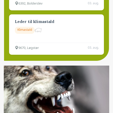
6392, Bolderslev
03. aug.
Leder til klimastald
Klimastald
9670, Løgstør
03. aug.