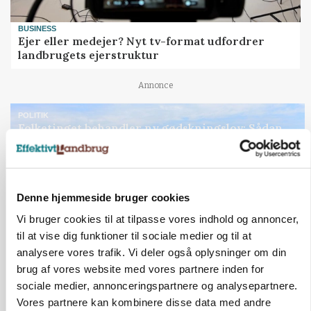
BUSINESS
Ejer eller medejer? Nyt tv-format udfordrer
landbrugets ejerstruktur
Annonce
POLITIK
Folketinget behandler ny gødskningslov: Sådan
kan den ændre din bedrift fra 2027
Annonce
Loading...
Denne hjemmeside bruger cookies
Vi bruger cookies til at tilpasse vores indhold og annoncer,
til at vise dig funktioner til sociale medier og til at
Jobs
analysere vores trafik. Vi deler også oplysninger om din
brug af vores website med vores partnere inden for
i samarbejde med
sociale medier, annonceringspartnere og analysepartnere.
Vores partnere kan kombinere disse data med andre
76
ledige stillinger