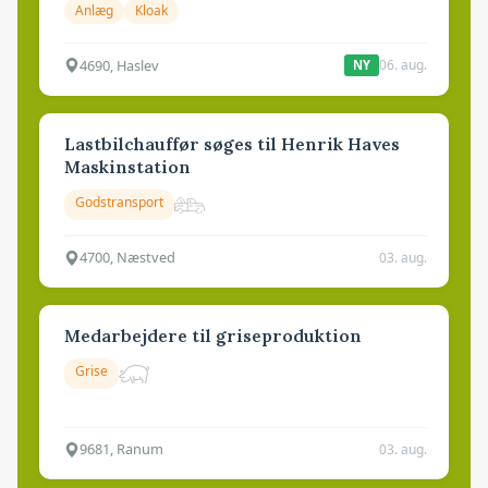
Anlæg
Kloak
4690, Haslev
06. aug.
NY
Lastbilchauffør søges til Henrik Haves
Maskinstation
Godstransport
4700, Næstved
03. aug.
Medarbejdere til griseproduktion
Grise
9681, Ranum
03. aug.