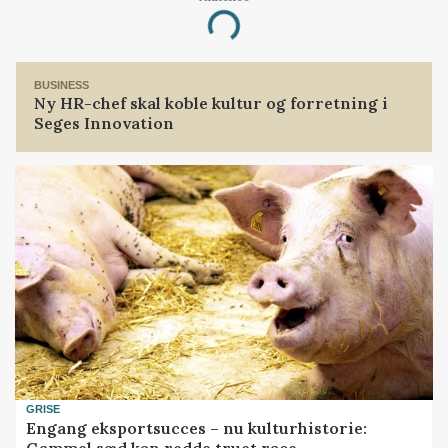
Loading...
BUSINESS
Ny HR-chef skal koble kultur og forretning i
Seges Innovation
GRISE
Engang eksportsucces – nu kulturhistorie:
Gammel sæd kan redde truet race