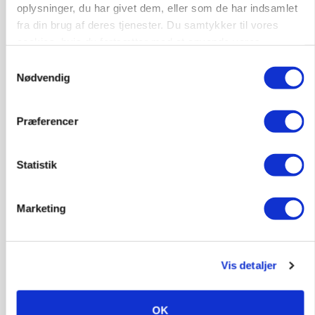
oplysninger, du har givet dem, eller som de har indsamlet
fra din brug af deres tjenester. Du samtykker til vores
cookies, hvis du fortsætter med at anvende vores
hjemmeside.
Samtykkevalg
Nødvendig
Præferencer
POLITIK
Statistik
»Nu stopper I«: Landbrugsdebattør og
protestgruppe vil demonstrere mod ny
gødskningslov
Marketing
Annonce
KVÆG
Vis detaljer
Snart kan man søge tilskud til naturprojekter
Annonce
OK