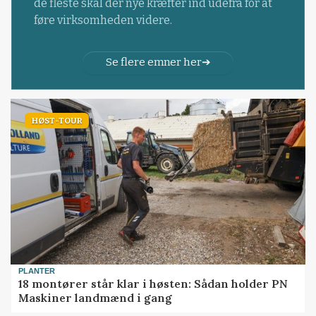
de fleste skal der nye kræfter ind udefra for at
føre virksomheden videre.
Se flere emner her
HØST-TOUR
PLANTER
18 montører står klar i høsten: Sådan holder PN
Maskiner landmænd i gang