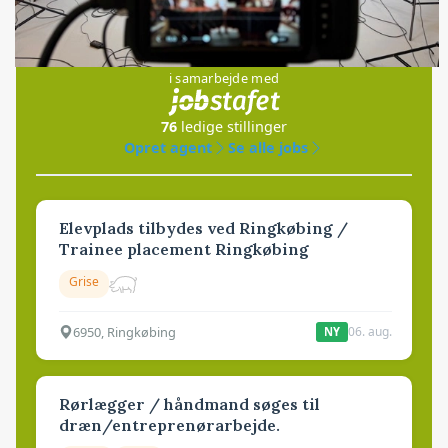
Jobs
i samarbejde med
76
ledige stillinger
Opret agent
Se alle jobs
Elevplads tilbydes ved Ringkøbing /
Trainee placement Ringkøbing
Grise
6950, Ringkøbing
06. aug.
NY
Rørlægger / håndmand søges til
dræn/entreprenørarbejde.