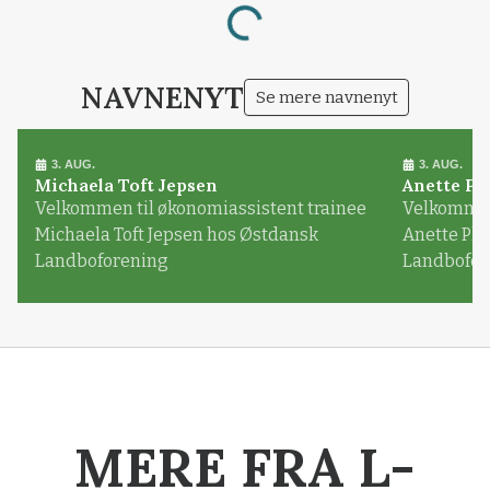
Loading...
NAVNENYT
Se mere navnenyt
3. AUG.
3. AUG.
Michaela Toft Jepsen
Anette Pl
Velkommen til økonomiassistent trainee
Velkommen 
Michaela Toft Jepsen hos Østdansk
Anette Pl
Landboforening
Landbofor
MERE FRA L-