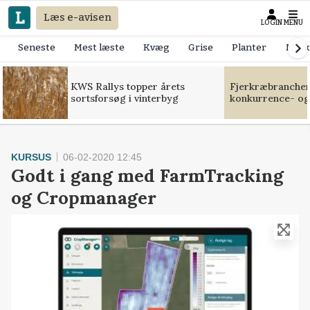
Læs e-avisen
LOGIN
MENU
Seneste
Mest læste
Kvæg
Grise
Planter
Mask
KWS Rallys topper årets
Fjerkræbranchen:
sortsforsøg i vinterbyg
konkurrence- og
KURSUS
06-02-2020 12:45
Godt i gang med FarmTracking
og Cropmanager