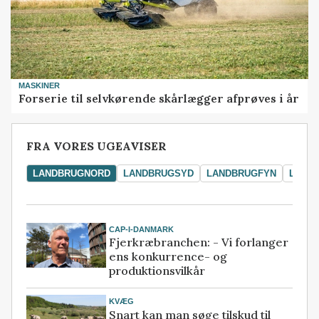
MASKINER
Forserie til selvkørende skårlægger afprøves i år
FRA VORES UGEAVISER
LANDBRUGNORD
LANDBRUGSYD
LANDBRUGFYN
LAND
CAP-I-DANMARK
Fjerkræbranchen: - Vi forlanger
ens konkurrence- og
produktionsvilkår
KVÆG
Snart kan man søge tilskud til