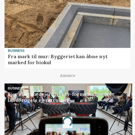
BUSINESS
Fra mark til mur: Byggeriet kan åbne nyt
marked for biokul
Annonce
BUSINESS
Ejer eller medejer? Nyt tv-format udfordrer
landbrugets ejerstruktur
Annonce
Loading...