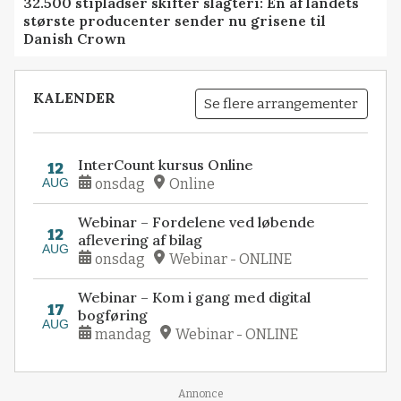
32.500 stipladser skifter slagteri: En af landets
største producenter sender nu grisene til
Danish Crown
KALENDER
Se flere arrangementer
InterCount kursus Online
12
AUG
onsdag
Online
Webinar – Fordelene ved løbende
12
aflevering af bilag
AUG
onsdag
Webinar - ONLINE
Webinar – Kom i gang med digital
17
bogføring
AUG
mandag
Webinar - ONLINE
Annonce