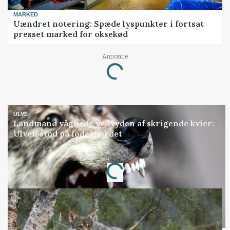
MARKED
Uændret notering: Spæde lyspunkter i fortsat
presset marked for oksekød
Annonce
Loading...
ULVE
Landmand vågnede ved lyden af skrigende kvier:
Ulven stod på foderbordet
Annonce
Loading...