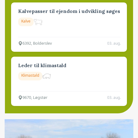
Kalvepasser til ejendom i udvikling søges
Kalve
6392, Bolderslev
03. aug.
Leder til klimastald
Klimastald
9670, Løgstør
03. aug.