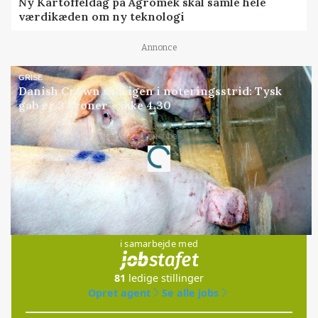
Ny Kartoffeldag på Agromek skal samle hele
værdikæden om ny teknologi
Annonce
GRISE
Danish Crown slår igen i noteringsstrid: Tysk
gab er 3 kroner – ikke 4,30
Annonce
Loading...
Jobs
i samarbejde med
81
ledige stillinger
Opret agent
Se alle jobs