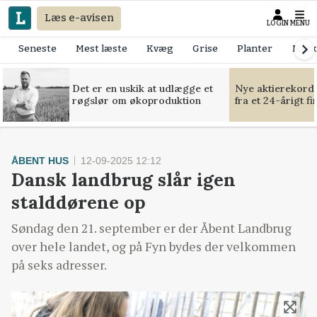
Læs e-avisen
LOGIN
MENU
Seneste
Mest læste
Kvæg
Grise
Planter
Mask
Det er en uskik at udlægge et
Nye aktierekorde
røgslør om økoproduktion
fra et 24-årigt f
ÅBENT HUS
12-09-2025 12:12
Dansk landbrug slår igen
stalddørene op
Søndag den 21. september er der Åbent Landbrug
over hele landet, og på Fyn bydes der velkommen
på seks adresser.