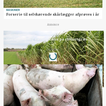
MASKINER
Forserie til selvkørende skårlægger afprøves i år
Annonce
ARRANGEMENT
Markvandring sætter fokus på elefantgræs
Loading...
Annonce