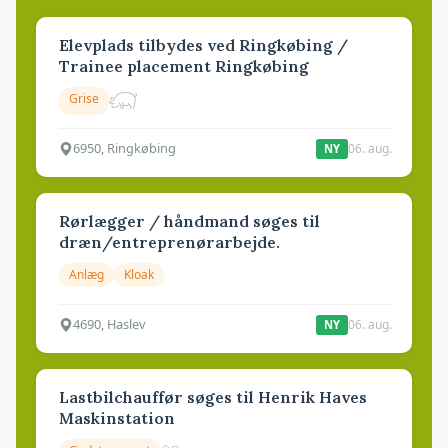
Elevplads tilbydes ved Ringkøbing /
Trainee placement Ringkøbing
Grise
6950, Ringkøbing
06. aug.
NY
Rørlægger / håndmand søges til
dræn/entreprenørarbejde.
Anlæg
Kloak
4690, Haslev
06. aug.
NY
Lastbilchauffør søges til Henrik Haves
Maskinstation