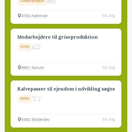
Godstransport
4700, Næstved
03. aug.
Medarbejdere til griseproduktion
Grise
9681, Ranum
03. aug.
Kalvepasser til ejendom i udvikling søges
Kalve
6392, Bolderslev
03. aug.