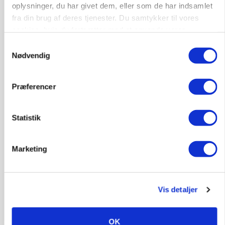
oplysninger, du har givet dem, eller som de har indsamlet
Lave grisepriser og nye regler øger landbobanks
fra din brug af deres tjenester. Du samtykker til vores
forsigtighed
cookies, hvis du fortsætter med at anvende vores
hjemmeside.
Samtykkevalg
Nødvendig
Præferencer
Statistik
Marketing
LEDER
Det er en uskik at udlægge et røgslør om
økoproduktion
Vis detaljer
HØST-TOUR
OK