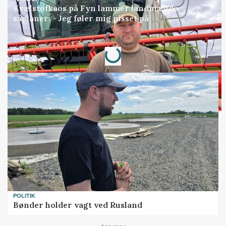
Kvælstofkaos på Fyn lammer landmænds
såplaner: - Jeg føler mig pisset på
Loading...
Annonce
POLITIK
Bønder holder vagt ved Rusland