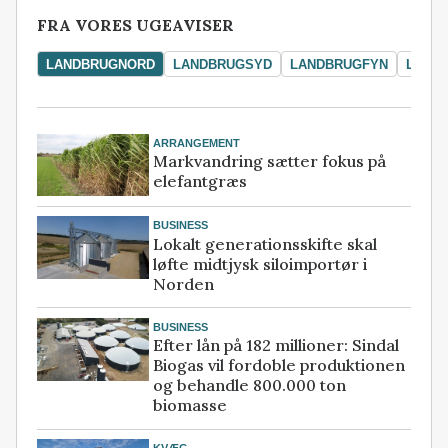
FRA VORES UGEAVISER
LANDBRUGNORD
LANDBRUGSYD
LANDBRUGFYN
LAND
ARRANGEMENT
Markvandring sætter fokus på
elefantgræs
BUSINESS
Lokalt generationsskifte skal
løfte midtjysk siloimportør i
Norden
BUSINESS
Efter lån på 182 millioner: Sindal
Biogas vil fordoble produktionen
og behandle 800.000 ton
biomasse