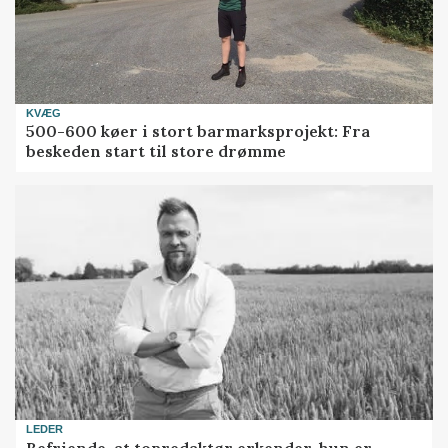
KVÆG
500-600 køer i stort barmarksprojekt: Fra
beskeden start til store drømme
LEDER
Befriende, at topredaktør erkender, hun er