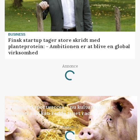
BUSINESS
Finsk startup tager store skridt med
planteprotein: - Ambitionen er at blive en global
virksomhed
Annonce
Loading...
GRISE
Engang eksportsucces – nu kulturhistorie:
Gammel sæd kan redde truet race
Annonce