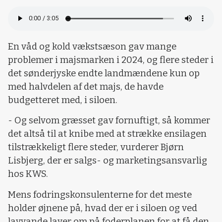
En våd og kold vækstsæson gav mange
problemer i majsmarken i 2024, og flere steder i
det sønderjyske endte landmændene kun op
med halvdelen af det majs, de havde
budgetteret med, i siloen.
- Og selvom græsset gav fornuftigt, så kommer
det altså til at knibe med at strække ensilagen
tilstrækkeligt flere steder, vurderer Bjørn
Lisbjerg, der er salgs- og marketingsansvarlig
hos KWS.
Mens fodringskonsulenterne for det meste
holder øjnene på, hvad der er i siloen og ved
lavvande laver om på foderplanen for at få den