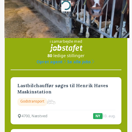
Loading...
Jobs
i samarbejde med
80
ledige stillinger
Opret agent
Se alle jobs
Lastbilchauffør søges til Henrik Haves
Maskinstation
Godstransport
4700, Næstved
03. aug.
NY