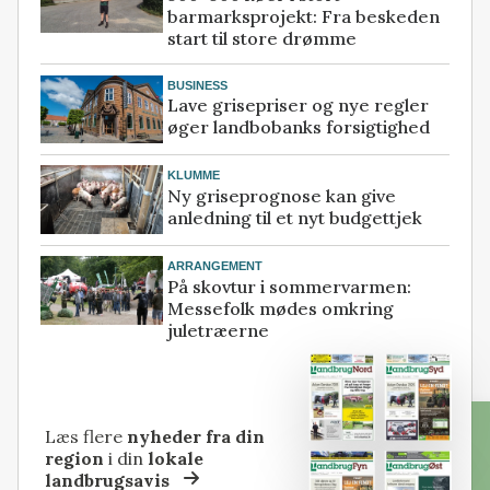
barmarksprojekt: Fra beskeden
start til store drømme
BUSINESS
Lave grisepriser og nye regler
øger landbobanks forsigtighed
KLUMME
Ny griseprognose kan give
anledning til et nyt budgettjek
ARRANGEMENT
På skovtur i sommervarmen:
Messefolk mødes omkring
juletræerne
Læs flere
nyheder fra din
region
i din
lokale
landbrugsavis