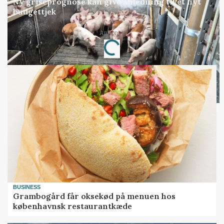
Ny griseprognose kan give anledning til et nyt
budgettjek
Annonce
Loading...
BUSINESS
Grambogård får oksekød på menuen hos
københavnsk restaurantkæde