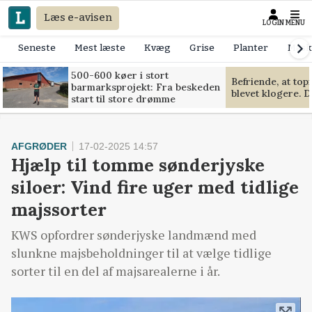
Læs e-avisen
LOGIN
MENU
Seneste
Mest læste
Kvæg
Grise
Planter
Mask
500-600 køer i stort
Befriende, at to
barmarksprojekt: Fra beskeden
blevet klogere. D
start til store drømme
AFGRØDER
17-02-2025 14:57
Hjælp til tomme sønderjyske
siloer: Vind fire uger med tidlige
majssorter
KWS opfordrer sønderjyske landmænd med
slunkne majsbeholdninger til at vælge tidlige
sorter til en del af majsarealerne i år.