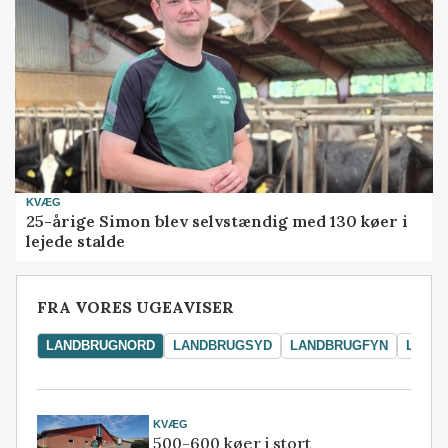
KVÆG
25-årige Simon blev selvstændig med 130 køer i
lejede stalde
FRA VORES UGEAVISER
LANDBRUGNORD
LANDBRUGSYD
LANDBRUGFYN
LAND
KVÆG
500-600 køer i stort