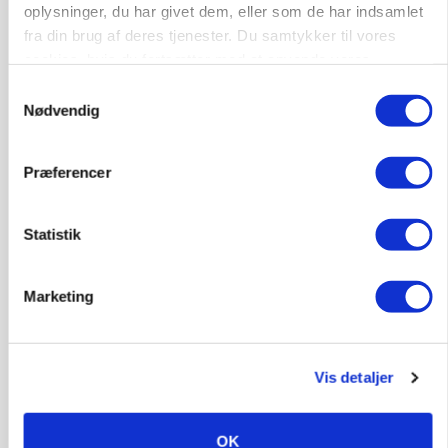
oplysninger, du har givet dem, eller som de har indsamlet
9670, Løgstør
03. aug.
NY
fra din brug af deres tjenester. Du samtykker til vores
cookies, hvis du fortsætter med at anvende vores
hjemmeside.
Samtykkevalg
Produktionsleder til nyrenoveret
Nødvendig
polteopformering
Avl/opformering
Præferencer
9670, Løgstør
03. aug.
NY
Statistik
Medarbejder - fodermester søges
Marketing
Kalve
Grovfoder
Vis detaljer
6270, Tønder
31. jul.
OK