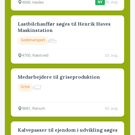
4690, Haslev
06. aug.
NY
Lastbilchauffør søges til Henrik Haves
Maskinstation
Godstransport
4700, Næstved
03. aug.
Medarbejdere til griseproduktion
Grise
9681, Ranum
03. aug.
Kalvepasser til ejendom i udvikling søges