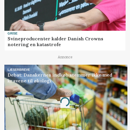
GRISE
Svineproducenter kalder Danish Crowns
notering en katastrofe
Annonce
LÆSERBREVE
Debat: Danskernes indkøb stemmer ikke med
kravene til økologi
Annonce
Loading...
Jobs