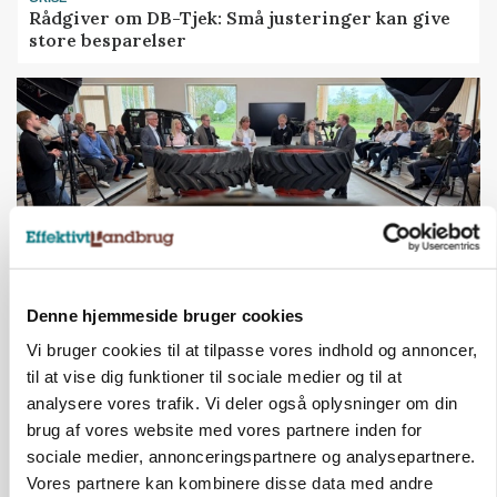
Rådgiver om DB-Tjek: Små justeringer kan give
store besparelser
Denne hjemmeside bruger cookies
Vi bruger cookies til at tilpasse vores indhold og annoncer,
BUSINESS
Ejer eller medejer? Nyt tv-format udfordrer
til at vise dig funktioner til sociale medier og til at
landbrugets ejerstruktur
analysere vores trafik. Vi deler også oplysninger om din
brug af vores website med vores partnere inden for
Annonce
sociale medier, annonceringspartnere og analysepartnere.
Loading...
Vores partnere kan kombinere disse data med andre