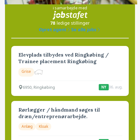
i samarbejde med
78
ledige stillinger
Opret agent
Se alle jobs
Elevplads tilbydes ved Ringkøbing /
Trainee placement Ringkøbing
Grise
6950, Ringkøbing
06. aug.
NY
Rørlægger / håndmand søges til
dræn/entreprenørarbejde.
Anlæg
Kloak