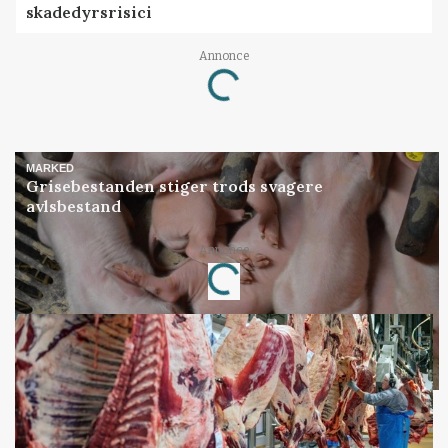
skadedyrsrisici
Annonce
Loading...
MARKED
Grisebestanden stiger trods svagere
avlsbestand
Annonce
Loading...