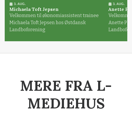
3. AUG.
3. AUG.
Michaela Toft Jepsen
Anette Pl
Velkommen til økonomiassistent trainee
Velkommen 
Michaela Toft Jepsen hos Østdansk
Anette Pl
Landboforening
Landbofor
MERE FRA L-
MEDIEHUS