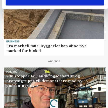
BUSINESS
Fra mark til mur: Byggeriet kan åbne nyt
marked for biokul
Annonce
POLITIK
»Nu stopper I«: Landbrugsdebattør og
protestgruppe vil demonstrere mod ny
gødskningslov
Annonce