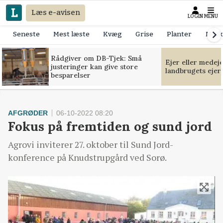
Læs e-avisen
LOGIN
MENU
Seneste
Mest læste
Kvæg
Grise
Planter
Mask
Rådgiver om DB-Tjek: Små
Ejer eller medej
justeringer kan give store
landbrugets ejer
besparelser
AFGRØDER
06-10-2022 08:20
Fokus på fremtiden og sund jord
Agrovi inviterer 27. oktober til Sund Jord-
konference på Knudstrupgård ved Sorø.