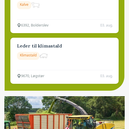
Kalve
6392, Bolderslev
03. aug.
Leder til klimastald
Klimastald
9670, Løgstør
03. aug.