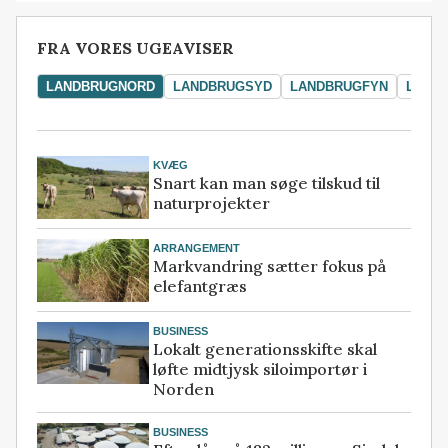
FRA VORES UGEAVISER
LANDBRUGNORD
LANDBRUGSYD
LANDBRUGFYN
LAND
KVÆG
Snart kan man søge tilskud til
naturprojekter
ARRANGEMENT
Markvandring sætter fokus på
elefantgræs
BUSINESS
Lokalt generationsskifte skal
løfte midtjysk siloimportør i
Norden
BUSINESS