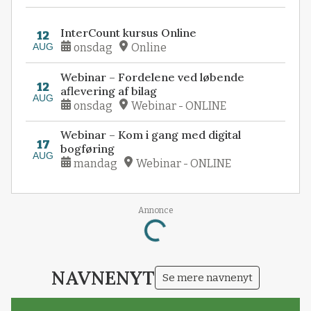
InterCount kursus Online
12
AUG
onsdag
Online
Webinar – Fordelene ved løbende
12
aflevering af bilag
AUG
onsdag
Webinar - ONLINE
Webinar – Kom i gang med digital
17
bogføring
AUG
mandag
Webinar - ONLINE
Annonce
Loading...
NAVNENYT
Se mere navnenyt