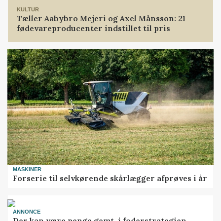
KULTUR
Tæller Aabybro Mejeri og Axel Månsson: 21
fødevareproducenter indstillet til pris
MASKINER
Forserie til selvkørende skårlægger afprøves i år
ANNONCE
Der kan være penge gemt, i foderstrategien