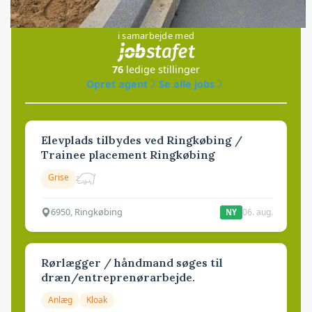
Jobs
i samarbejde med
76
ledige stillinger
Opret agent
Se alle jobs
Elevplads tilbydes ved Ringkøbing /
Trainee placement Ringkøbing
Grise
6950, Ringkøbing
06. aug.
NY
Rørlægger / håndmand søges til
dræn/entreprenørarbejde.
Anlæg
Kloak