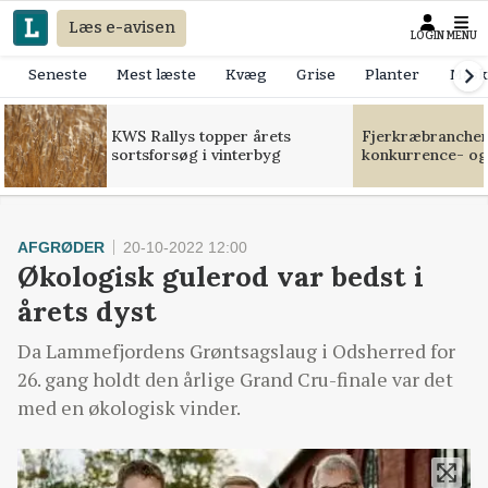
Læs e-avisen
LOGIN
MENU
Seneste
Mest læste
Kvæg
Grise
Planter
Mask
KWS Rallys topper årets
Fjerkræbranchen:
sortsforsøg i vinterbyg
konkurrence- og
AFGRØDER
20-10-2022 12:00
Økologisk gulerod var bedst i
årets dyst
Da Lammefjordens Grøntsagslaug i Odsherred for
26. gang holdt den årlige Grand Cru-finale var det
med en økologisk vinder.