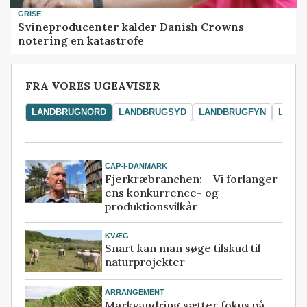
GRISE
Svineproducenter kalder Danish Crowns
notering en katastrofe
FRA VORES UGEAVISER
LANDBRUGNORD
LANDBRUGSYD
LANDBRUGFYN
LAND
CAP-I-DANMARK
Fjerkræbranchen: - Vi forlanger
ens konkurrence- og
produktionsvilkår
KVÆG
Snart kan man søge tilskud til
naturprojekter
ARRANGEMENT
Markvandring sætter fokus på