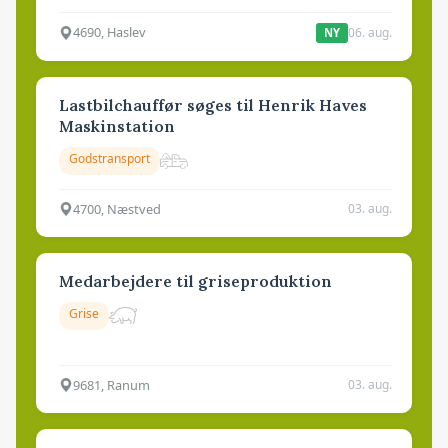
4690, Haslev
06. aug.
NY
Lastbilchauffør søges til Henrik Haves
Maskinstation
Godstransport
4700, Næstved
03. aug.
Medarbejdere til griseproduktion
Grise
9681, Ranum
03. aug.