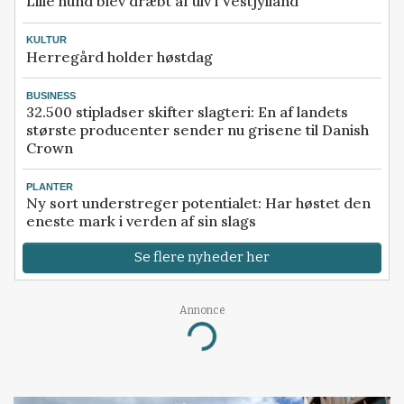
Lille hund blev dræbt af ulv i Vestjylland
KULTUR
Herregård holder høstdag
BUSINESS
32.500 stipladser skifter slagteri: En af landets
største producenter sender nu grisene til Danish
Crown
PLANTER
Ny sort understreger potentialet: Har høstet den
eneste mark i verden af sin slags
Se flere nyheder her
Annonce
Loading...