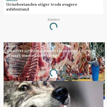
Grisebestanden stiger trods svagere
avlsbestand
Annonce
Loading...
MARKED
Uændret notering: Spæde lyspunkter i fortsat
presset marked for oksekød
Annonce
Loading...