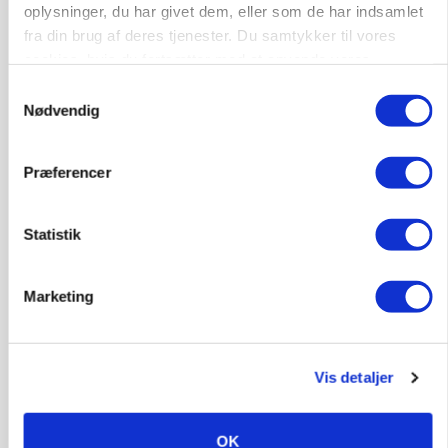
oplysninger, du har givet dem, eller som de har indsamlet
MARKEDSFOKUS
fra din brug af deres tjenester. Du samtykker til vores
Prisgab på 20 kroner pr. kg vokser: Polsk kylling
cookies, hvis du fortsætter med at anvende vores
presser markedet
hjemmeside.
Samtykkevalg
Nødvendig
Præferencer
Statistik
Marketing
GRISE
Rådgiver om DB-Tjek: Små justeringer kan give
store besparelser
Vis detaljer
Annonce
OK