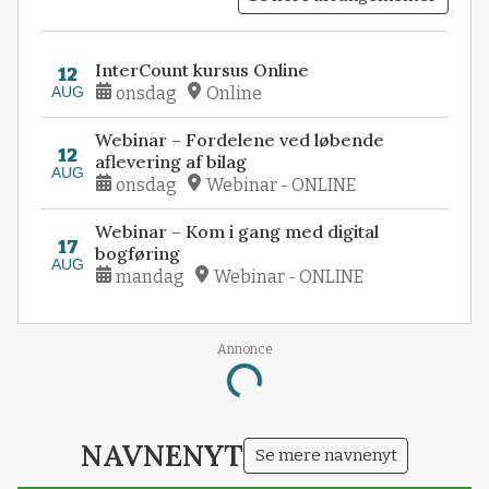
InterCount kursus Online
12
AUG
onsdag
Online
Webinar – Fordelene ved løbende
12
aflevering af bilag
AUG
onsdag
Webinar - ONLINE
Webinar – Kom i gang med digital
17
bogføring
AUG
mandag
Webinar - ONLINE
Annonce
Loading...
NAVNENYT
Se mere navnenyt