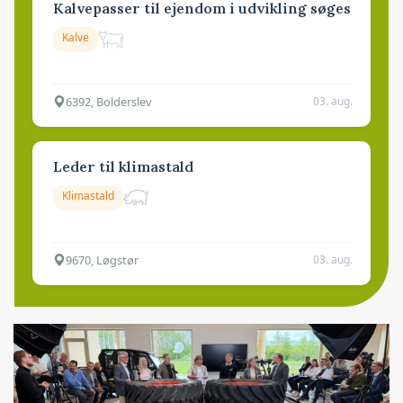
Kalvepasser til ejendom i udvikling søges
Kalve
6392, Bolderslev
03. aug.
Leder til klimastald
Klimastald
9670, Løgstør
03. aug.