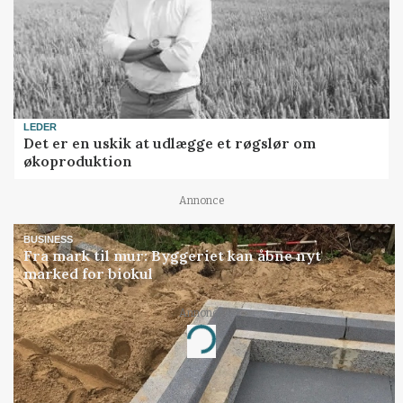
LEDER
Det er en uskik at udlægge et røgslør om
økoproduktion
Annonce
BUSINESS
Fra mark til mur: Byggeriet kan åbne nyt
marked for biokul
Annonce
Loading...