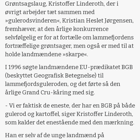
Grøntsagslaug, Kristoffer Linderoth, der i
øvrigt arbejder tæt sammen med
»gulerodsvinderen«, Kristian Heslet Jørgensen,
fremhæver, at den årlige konkurrence
selvfølgelig er for at fortælle om lammefjordens
fortræffelige grøntsager, men også er med til at
holde landmændene »skarpe«.
I 1996 søgte landmændene EU-prædikatet BGB
(beskyttet Geografisk Betegnelse) til
lammefjordsguleroden, og det førte så den
årlige Grand Cru-kåring med sig.
- Vi er faktisk de eneste, der har en BGB på både
gulerod og kartoffel, siger Kristoffer Linderoth,
som kalder det enestående med den mærkning.
Han er selv af de unge landmænd på