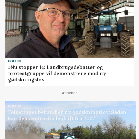
POLITIK
»Nu stopper I«: Landbrugsdebattør og
protestgruppe vil demonstrere mod ny
gødskningslov
Annonce
POLITIK
Folketinget behandler ny gødskningslov: Sådan
kan den ændre din bedrift fra 2027
Annonce