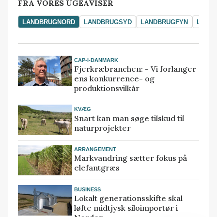
FRA VORES UGEAVISER
LANDBRUGNORD
LANDBRUGSYD
LANDBRUGFYN
LAND
CAP-I-DANMARK
Fjerkræbranchen: - Vi forlanger
ens konkurrence- og
produktionsvilkår
KVÆG
Snart kan man søge tilskud til
naturprojekter
ARRANGEMENT
Markvandring sætter fokus på
elefantgræs
BUSINESS
Lokalt generationsskifte skal
løfte midtjysk siloimportør i