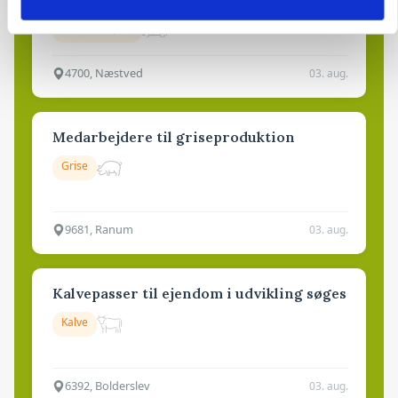
Godstransport
4700, Næstved
03. aug.
Medarbejdere til griseproduktion
Grise
9681, Ranum
03. aug.
Kalvepasser til ejendom i udvikling søges
Kalve
6392, Bolderslev
03. aug.