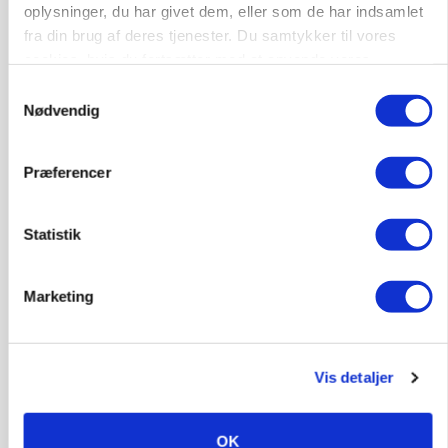
oplysninger, du har givet dem, eller som de har indsamlet
fra din brug af deres tjenester. Du samtykker til vores
cookies, hvis du fortsætter med at anvende vores
Elevplads tilbydes ved Ringkøbing /
hjemmeside.
Samtykkevalg
Trainee placement Ringkøbing
Nødvendig
Grise
Præferencer
6950, Ringkøbing
06. aug.
NY
Statistik
Rørlægger / håndmand søges til
dræn/entreprenørarbejde.
Marketing
Anlæg
Kloak
4690, Haslev
06. aug.
NY
Vis detaljer
Lastbilchauffør søges til Henrik Haves
OK
Maskinstation