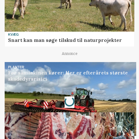
KVÆG
Snart kan man søge tilskud til naturprojekter
Annonce
PLANTER
Før såmaskinen kører: Her er efterårets største
skadedyrsrisici
Loading...
Annonce