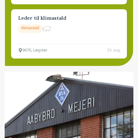
Leder til klimastald
Klimastald
9670, Løgstør
03. aug.