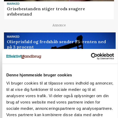
MARKED
Grisebestanden stiger trods svagere
avlsbestand
Annonce
MARKED
Olieprisfald og fredshåb sender F5-renten ned
på 3 procent
Loading...
Annonce
Denne hjemmeside bruger cookies
Vi bruger cookies til at tilpasse vores indhold og annoncer,
Jobs
til at vise dig funktioner til sociale medier og til at
analysere vores trafik. Vi deler også oplysninger om din
i samarbejde med
brug af vores website med vores partnere inden for
sociale medier, annonceringspartnere og analysepartnere.
77
ledige stillinger
Vores partnere kan kombinere disse data med andre
Opret agent
Se alle jobs