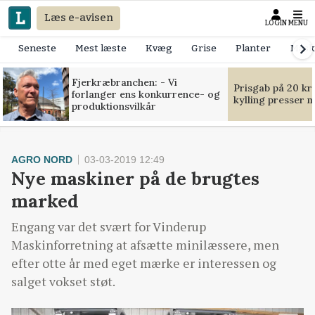
Læs e-avisen
LOGIN
MENU
Seneste
Mest læste
Kvæg
Grise
Planter
Mask
Fjerkræbranchen: - Vi
Prisgab på 20 kr
forlanger ens konkurrence- og
kylling presser 
produktionsvilkår
AGRO NORD
03-03-2019 12:49
Nye maskiner på de brugtes
marked
Engang var det svært for Vinderup
Maskinforretning at afsætte minilæssere, men
efter otte år med eget mærke er interessen og
salget vokset støt.