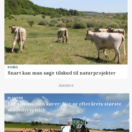
KVÆG
Snart kan man søge tilskud til naturprojekter
Annonce
PLANTER
Før såmaskinen kører: Her er efterårets største
skadedyrsrisici
Loading...
Annonce