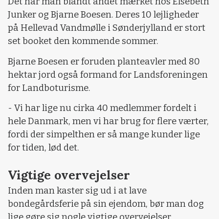
Det har man blandt andet mærket hos Elsebeth
Junker og Bjarne Boesen. Deres 10 lejligheder
på Hellevad Vandmølle i Sønderjylland er stort
set booket den kommende sommer.
Bjarne Boesen er foruden planteavler med 80
hektar jord også formand for Landsforeningen
for Landboturisme.
- Vi har lige nu cirka 40 medlemmer fordelt i
hele Danmark, men vi har brug for flere værter,
fordi der simpelthen er så mange kunder lige
for tiden, lød det.
Vigtige overvejelser
Inden man kaster sig ud i at lave
bondegårdsferie på sin ejendom, bør man dog
lige gøre sig nogle vigtige overvejelser.