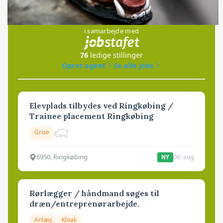
Jobs
i samarbejde med
76
ledige stillinger
Opret agent
Se alle jobs
Elevplads tilbydes ved Ringkøbing /
Trainee placement Ringkøbing
Grise
6950, Ringkøbing
06. aug.
NY
Rørlægger / håndmand søges til
dræn/entreprenørarbejde.
Anlæg
Kloak