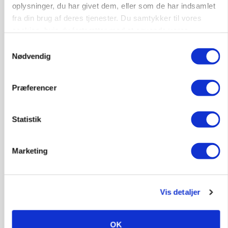
oplysninger, du har givet dem, eller som de har indsamlet
fra din brug af deres tjenester. Du samtykker til vores
cookies, hvis du fortsætter med at anvende vores
hjemmeside.
Samtykkevalg
Nødvendig
MARKED
Præferencer
Russisk mælkepris dykker 23 procent
Statistik
Marketing
Vis detaljer
OK