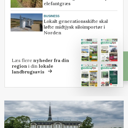
elefantgræs
BUSINESS
Lokalt generationsskifte skal
løfte midtjysk siloimportør i
Norden
Læs flere
nyheder fra din
region
i din
lokale
landbrugsavis