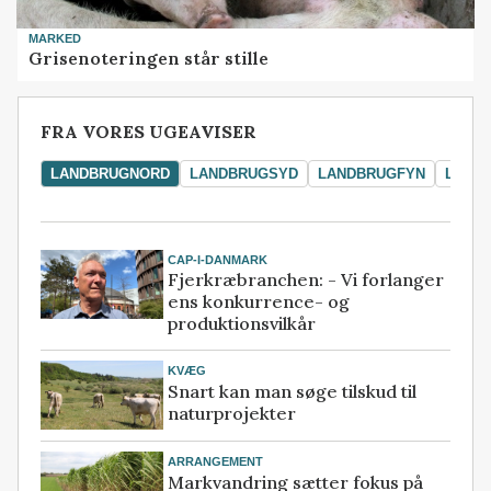
MARKED
Grisenoteringen står stille
FRA VORES UGEAVISER
LANDBRUGNORD
LANDBRUGSYD
LANDBRUGFYN
LAND
CAP-I-DANMARK
Fjerkræbranchen: - Vi forlanger
ens konkurrence- og
produktionsvilkår
KVÆG
Snart kan man søge tilskud til
naturprojekter
ARRANGEMENT
Markvandring sætter fokus på