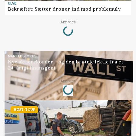
ULVE
Bekræftet: Sætter droner ind mod problemulv
Loading...
Annonce
MARKEDSFOKUS
Nye aktierekorder – og den brutale lektie fra et
24-årigt finansgeni
Loading...
Annonce
HØST-TOUR