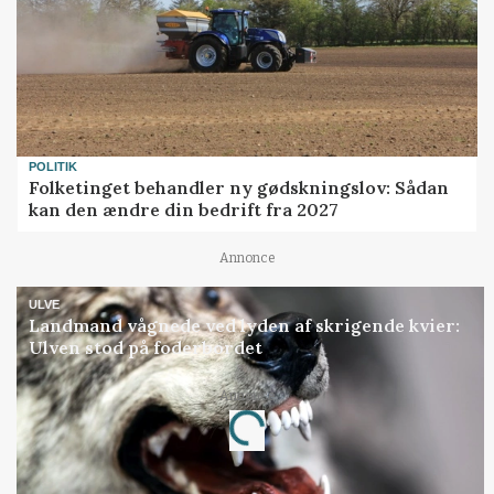
POLITIK
Folketinget behandler ny gødskningslov: Sådan
kan den ændre din bedrift fra 2027
Annonce
ULVE
Landmand vågnede ved lyden af skrigende kvier:
Ulven stod på foderbordet
Annonce
Loading...