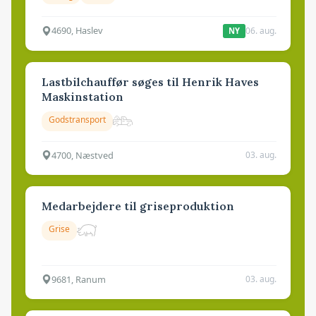
4690, Haslev
06. aug.
NY
Lastbilchauffør søges til Henrik Haves
Maskinstation
Godstransport
4700, Næstved
03. aug.
Medarbejdere til griseproduktion
Grise
9681, Ranum
03. aug.