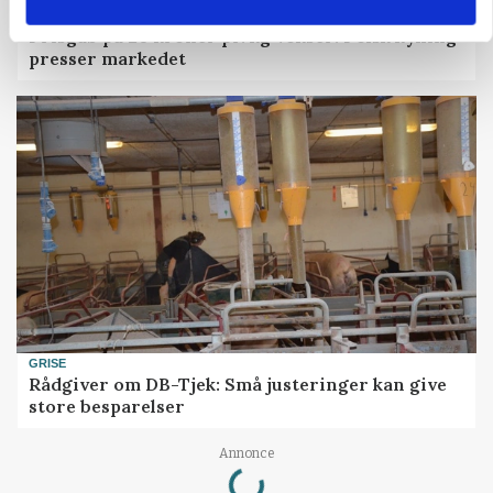
MARKEDSFOKUS
Prisgab på 20 kroner pr. kg vokser: Polsk kylling
presser markedet
GRISE
Rådgiver om DB-Tjek: Små justeringer kan give
store besparelser
Loading...
Annonce