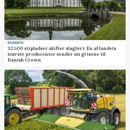
BUSINESS
32.500 stipladser skifter slagteri: En af landets
største producenter sender nu grisene til
Danish Crown