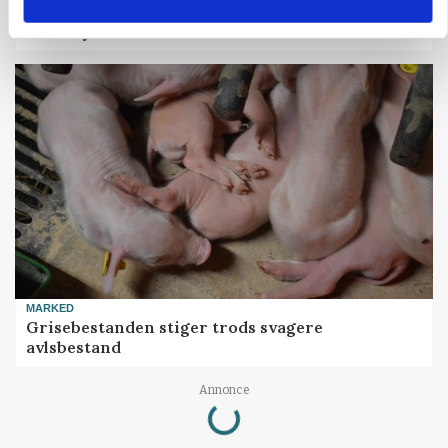
Før såmaskinen kører: Her er efterårets største
skadedyrsrisici
MARKED
Grisebestanden stiger trods svagere
avlsbestand
Loading...
Annonce