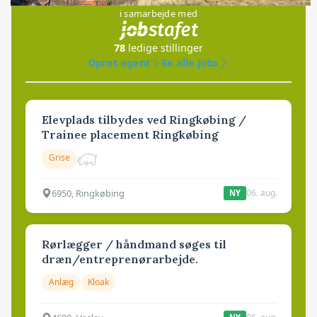
i samarbejde med
78
ledige stillinger
Opret agent
Se alle jobs
Elevplads tilbydes ved Ringkøbing /
Trainee placement Ringkøbing
Grise
6950, Ringkøbing
06. aug.
NY
Rørlægger / håndmand søges til
dræn/entreprenørarbejde.
Anlæg
Kloak