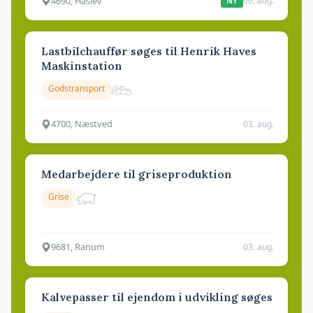
4690, Haslev
06. aug.
NY
Lastbilchauffør søges til Henrik Haves
Maskinstation
Godstransport
4700, Næstved
03. aug.
Medarbejdere til griseproduktion
Grise
9681, Ranum
03. aug.
Kalvepasser til ejendom i udvikling søges