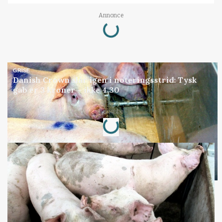
Loading...
Annonce
GRISE
Danish Crown slår igen i noteringsstrid: Tysk
gab er 3 kroner – ikke 4,30
Loading...
Annonce