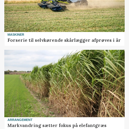
MASKINER
Forserie til selvkørende skårlægger afprøves i år
ARRANGEMENT
Markvandring sætter fokus på elefantgræs