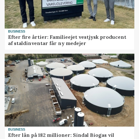
BUSINESS
Efter fire årtier: Familieejet vestjysk producent
af staldinventar får ny medejer
BUSINESS
Efter lån på 182 millioner: Sindal Biogas vil