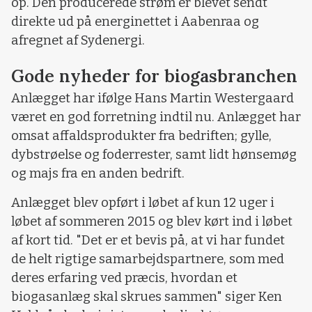
op. Den producerede strøm er blevet sendt
direkte ud på energinettet i Aabenraa og
afregnet af Sydenergi.
Gode nyheder for biogasbranchen
Anlægget har ifølge Hans Martin Westergaard
været en god forretning indtil nu. Anlægget har
omsat affaldsprodukter fra bedriften; gylle,
dybstrøelse og foderrester, samt lidt hønsemøg
og majs fra en anden bedrift.
Anlægget blev opført i løbet af kun 12 uger i
løbet af sommeren 2015 og blev kørt ind i løbet
af kort tid. "Det er et bevis på, at vi har fundet
de helt rigtige samarbejdspartnere, som med
deres erfaring ved præcis, hvordan et
biogasanlæg skal skrues sammen" siger Ken