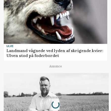
ULVE
Landmand vågnede ved lyden af skrigende kvier:
Ulven stod på foderbordet
Annonce
LEDER
Det er en uskik at udlægge et røgslør om
økoproduktion
Loading...
Annonce