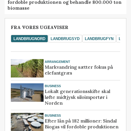
fordoble produktionen og behandle 800.000 ton
biomasse
FRA VORES UGEAVISER
LANDBRUGNORD
LANDBRUGSYD
LANDBRUGFYN
LAND
ARRANGEMENT
Markvandring sætter fokus på
elefantgræs
BUSINESS
Lokalt generationsskifte skal
løfte midtjysk siloimportør i
Norden
BUSINESS
Efter lån på 182 millioner: Sindal
Biogas vil fordoble produktionen