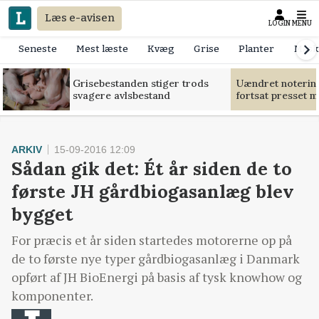
Læs e-avisen
LOGIN
MENU
Seneste
Mest læste
Kvæg
Grise
Planter
Mask
Grisebestanden stiger trods
Uændret notering
svagere avlsbestand
fortsat presset 
ARKIV
15-09-2016 12:09
Sådan gik det: Ét år siden de to
første JH gårdbiogasanlæg blev
bygget
For præcis et år siden startedes motorerne op på
de to første nye typer gårdbiogasanlæg i Danmark
opført af JH BioEnergi på basis af tysk knowhow og
komponenter.