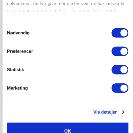
oplysninger, du har givet dem, eller som de har indsamlet
fra din brug af deres tjenester. Du samtykker til vores
cookies, hvis du fortsætter med at anvende vores
hjemmeside.
Samtykkevalg
Nødvendig
BUSINESS
Lokalt generationsskifte skal løfte midtjysk
siloimportør i Norden
Præferencer
Statistik
Marketing
Vis detaljer
OK
PLANTER