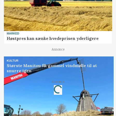
MARKED
Høstpres kan sænke hvedeprisen yderligere
Annonce
KULTUR
Største Manitou fik gammel vindmølle til at
snurre igen
Loading...
Annonce
Jobs