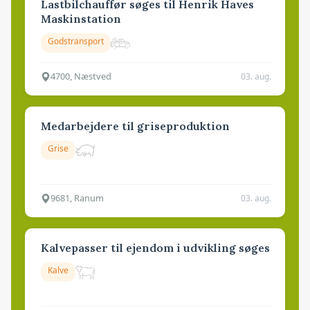
Lastbilchauffør søges til Henrik Haves
Maskinstation
Godstransport
4700, Næstved
03. aug.
Medarbejdere til griseproduktion
Grise
9681, Ranum
03. aug.
Kalvepasser til ejendom i udvikling søges
Kalve