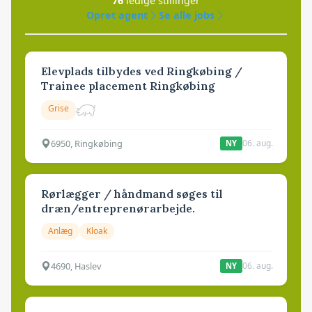
76
ledige stillinger
Opret agent
Se alle jobs
Elevplads tilbydes ved Ringkøbing /
Trainee placement Ringkøbing
Grise
6950, Ringkøbing
06. aug.
NY
Rørlægger / håndmand søges til
dræn/entreprenørarbejde.
Anlæg
Kloak
4690, Haslev
06. aug.
NY