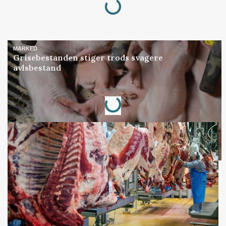
MARKED
Grisebestanden stiger trods svagere
avlsbestand
Loading...
Annonce