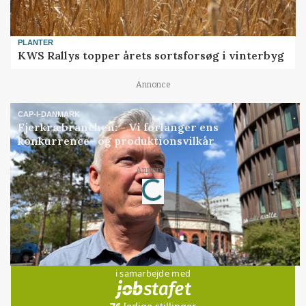
PLANTER
KWS Rallys topper årets sortsforsøg i vinterbyg
Annonce
CAP-I-DANMARK
Fjerkræbranchen: - Vi forlanger ens
konkurrence- og produktionsvilkår
Loading...
Annonce
Jobs
i samarbejde med