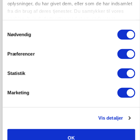
oplysninger, du har givet dem, eller som de har indsamlet
fra din brug af deres tjenester. Du samtykker til vores
cookies, hvis du fortsætter med at anvende vores
LEDER
Det er en uskik at udlægge et røgslør om
hjemmeside.
Samtykkevalg
økoproduktion
Nødvendig
Præferencer
Statistik
Marketing
MARKEDSFOKUS
Vis detaljer
Prisgab på 20 kroner pr. kg vokser: Polsk kylling
presser markedet
OK