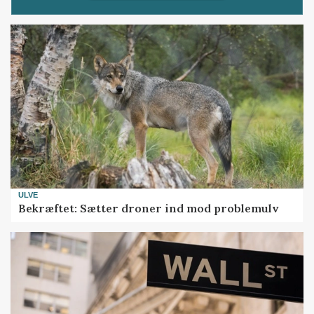
ULVE
Bekræftet: Sætter droner ind mod problemulv