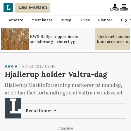
Læs e-avisen
LOGIN
MENU
Seneste
Mest læste
Kvæg
Grise
Planter
Mask
KWS Rallys topper årets
Fjerkræbranchen:
sortsforsøg i vinterbyg
konkurrence- og
ARKIV
22-03-2017 09:40
Hjallerup holder Valtra-dag
Hjallerup Maskinforretning markerer på mandag,
at de har fået forhandlingen af Valtra i Vendsyssel.
Redaktionen
Annonce