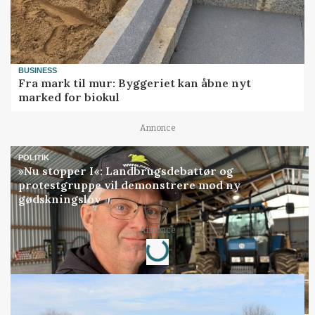
BUSINESS
Fra mark til mur: Byggeriet kan åbne nyt
marked for biokul
Annonce
POLITIK
»Nu stopper I«: Landbrugsdebattør og
protestgruppe vil demonstrere mod ny
gødskningslov
Loading...
Annonce