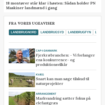
18 montører står klar i høsten: Sådan holder PN
Maskiner landmænd i gang
FRA VORES UGEAVISER
LANDBRUGNORD
LANDBRUGSYD
LANDBRUGFYN
LAND
CAP-I-DANMARK
Fjerkræbranchen: - Vi forlanger
ens konkurrence- og
produktionsvilkår
KVÆG
Snart kan man søge tilskud til
naturprojekter
ARRANGEMENT
Markvandring sætter fokus på
elefantgræs